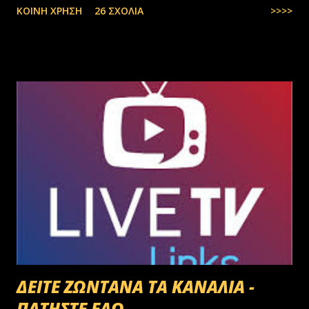
ΚΟΙΝΉ ΧΡΉΣΗ
26 ΣΧΌΛΙΑ
>>>>
στην Ελλάδα, πάλι δεν μας φτάνουν. Στην Ελλάδα του 1.000.000
ανέργων,κανένας δεν πάει να μαζέψει ελιές. Μάλλον οι Έλληνες είναι
γεννημένοι αφεντικά...
ΔΕΙΤΕ ΖΩΝΤΑΝΑ ΤΑ ΚΑΝΑΛΙΑ -
ΠΑΤΗΣΤΕ ΕΔΩ