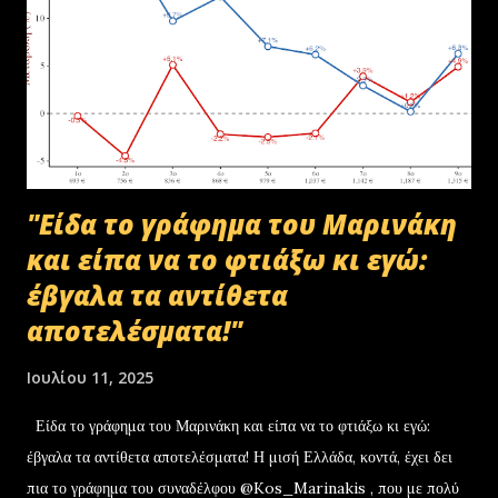
πρωτόκολλο παράδοσης υλικών μεταξύ της ΑΑΔΕ-Γενική Δ/νση
Τελωνείων-Τμήμα Διαχείρισης Δημόσιου Υλικού και της
συνεργαζόμενης με αυτήν εταιρείας ανακύκλωσης. Διευκρινίζεται ότι
στο αρχείο αυτό δεν συμπεριλαμβάνονταν αρχειακό υλικό που είχε
κοινοποιηθεί ότι ελέγχεται και στο ψηφιακό αρχείο του ΟΠΕΚΕΠ...
"Είδα το γράφημα του Μαρινάκη
και είπα να το φτιάξω κι εγώ:
έβγαλα τα αντίθετα
αποτελέσματα!"
Ιουλίου 11, 2025
Είδα το γράφημα του Μαρινάκη και είπα να το φτιάξω κι εγώ:
έβγαλα τα αντίθετα αποτελέσματα! Η μισή Ελλάδα, κοντά, έχει δει
πια το γράφημα του συναδέλφου @Kos_Marinakis , που με πολύ