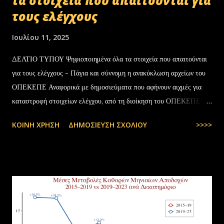
τα στοιχεία που απαιτούνται για
τους ελέγχους
Ιουλίου 11, 2025
ΔΕΛΤΙΟ ΤΥΠΟΥ Ψηφιοποιημένα όλα τα στοιχεία που απαιτούνται
για τους ελέγχους - Πάγια και σύννομη η ανακύκλωση αρχείων του
ΟΠΕΚΕΠΕ Αναφορικά με δημοσιεύματα που αφήνουν αιχμές για
καταστροφή στοιχείων ελέγχου, από τη διοίκηση του ΟΠΕΚΕΠΕ
διευκρινίζονται τα εξής: Το αρχειακό υλικό του Οργανισμού που
ΚΟΙΝΉ ΧΡΉΣΗ
ΔΗΜΟΣΊΕΥΣΗ ΣΧΟΛΊΟΥ
>>>>
εστάλη προς ανακύκλωση στις 10-07-2025 στην Θεσσαλονίκη,
αφορούσε το έτος 2014 και η καταστροφή πραγματοποιήθηκε
σύμφωνα με την προβλεπόμενη διαδικασία καταστροφής αρχειακού
υλικού του ΟΠΕΚΕΠΕ, η οποία ξεκίνησε στις 30-01-2025 με την
αποστολή των Πινάκων αρχείων Καταστρεπτέων Υλικών της ΠΔ
Μακεδονίας-Θράκης και ολοκληρώθηκε με το υπ.αρ.πρωτ.
23412/02-07-2025 έγγραφο της ΑΑΔΕ και το από 10-07-2025