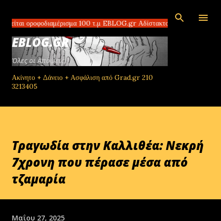
Μετάβαση στο κύριο περιεχόμενο
αι οροφοδιαμέρισμα 100 τ.μ EBLOG.gr Αδίστακτοι διακινητές στο Τομπρο
EBLOG.GR
Όλες οι Απόψεις!
Ακίνητο + Δάνειο + Ασφάλιση από Grad.gr 210
3213405
Τραγωδία στην Καλλιθέα: Νεκρή
7χρονη που πέρασε μέσα από
τζαμαρία
Μαΐου 27, 2025