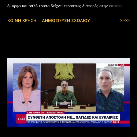
όμορφο και απλό τρόπο δείχνει τεράστιες διαφορές στην κατανομή
της αύξησης του πραγματικού… pic.twitter.com/YCAKF0fwiG
ΚΟΙΝΉ ΧΡΉΣΗ
ΔΗΜΟΣΊΕΥΣΗ ΣΧΟΛΊΟΥ
>>>>
— Stefanos Tyros (@StefanosTyros) July 11, 2025