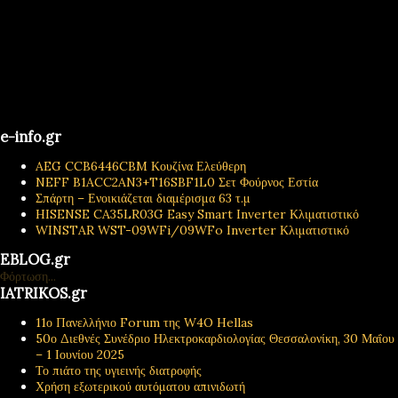
e-info.gr
AEG CCB6446CBM Κουζίνα Ελεύθερη
NEFF B1ACC2AN3+T16SBF1L0 Σετ Φούρνος Εστία
Σπάρτη – Ενοικιάζεται διαμέρισμα 63 τ.μ
HISENSE CA35LR03G Easy Smart Inverter Κλιματιστικό
WINSTAR WST-09WFi/09WFo Inverter Κλιματιστικό
EBLOG.gr
Φόρτωση...
IATRIKOS.gr
11ο Πανελλήνιο Forum της W4O Hellas
50ο Διεθνές Συνέδριο Ηλεκτροκαρδιολογίας Θεσσαλονίκη, 30 Μαΐου
– 1 Ιουνίου 2025
Το πιάτο της υγιεινής διατροφής
Χρήση εξωτερικού αυτόματου απινιδωτή