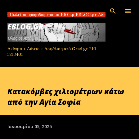
Μετάβαση στο κύριο περιεχόμενο
ται οροφοδιαμέρισμα 100 τ.μ EBLOG.gr Αδίστακτοι διακινητές στο Τομπ
EBLOG.GR
Όλες οι Απόψεις!
Ακίνητο + Δάνειο + Ασφάλιση από Grad.gr 210
3213405
Κατακόμβες χιλιομέτρων κάτω
από την Αγία Σοφία
Ιανουαρίου 05, 2025