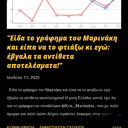
στο αρχείο αυτό δεν συμπεριλαμβάνονταν αρχειακό υλικό που είχε
κοινοποιηθεί ότι ελέγχεται και στο ψηφιακό αρχείο του ΟΠΕΚΕΠ...
"Είδα το γράφημα του Μαρινάκη
και είπα να το φτιάξω κι εγώ:
έβγαλα τα αντίθετα
αποτελέσματα!"
Ιουλίου 11, 2025
Είδα το γράφημα του Μαρινάκη και είπα να το φτιάξω κι εγώ:
έβγαλα τα αντίθετα αποτελέσματα! Η μισή Ελλάδα, κοντά, έχει δει
πια το γράφημα του συναδέλφου @Kos_Marinakis , που με πολύ
όμορφο και απλό τρόπο δείχνει τεράστιες διαφορές στην κατανομή
της αύξησης του πραγματικού… pic.twitter.com/YCAKF0fwiG
ΚΟΙΝΉ ΧΡΉΣΗ
ΔΗΜΟΣΊΕΥΣΗ ΣΧΟΛΊΟΥ
>>>>