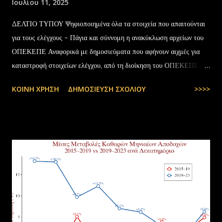
Ιουλίου 11, 2025
ΔΕΛΤΙΟ ΤΥΠΟΥ Ψηφιοποιημένα όλα τα στοιχεία που απαιτούνται
για τους ελέγχους - Πάγια και σύννομη η ανακύκλωση αρχείων του
ΟΠΕΚΕΠΕ Αναφορικά με δημοσιεύματα που αφήνουν αιχμές για
καταστροφή στοιχείων ελέγχου, από τη διοίκηση του ΟΠΕΚΕΠΕ
διευκρινίζονται τα εξής: Το αρχειακό υλικό του Οργανισμού που
ΚΟΙΝΉ ΧΡΉΣΗ
ΔΗΜΟΣΊΕΥΣΗ ΣΧΟΛΊΟΥ
>>>>
εστάλη προς ανακύκλωση στις 10-07-2025 στην Θεσσαλονίκη,
αφορούσε το έτος 2014 και η καταστροφή πραγματοποιήθηκε
σύμφωνα με την προβλεπόμενη διαδικασία καταστροφής αρχειακού
υλικού του ΟΠΕΚΕΠΕ, η οποία ξεκίνησε στις 30-01-2025 με την
αποστολή των Πινάκων αρχείων Καταστρεπτέων Υλικών της ΠΔ
Μακεδονίας-Θράκης και ολοκληρώθηκε με το υπ.αρ.πρωτ.
23412/02-07-2025 έγγραφο της ΑΑΔΕ και το από 10-07-2025
πρωτόκολλο παράδοσης υλικών μεταξύ της ΑΑΔΕ-Γενική Δ/νση
Τελωνείων-Τμήμα Διαχείρισης Δημόσιου Υλικού και της
συνεργαζόμενης με αυτήν εταιρείας ανακύκλωσης. Διευκρινίζεται ότι