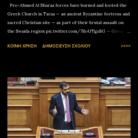
Pro-Ahmed Al Sharaa forces have burned and looted the
Greek Church in Taraa — an ancient Byzantine fortress and
sacred Christian site — as part of their brutal assault on
the Swaida region pic.twitter.com/7lIoUTgxBG — Greco-
Levantines World Wide (@GrecoLevantines) August 4, 2025
ΚΟΙΝΉ ΧΡΉΣΗ
ΔΗΜΟΣΊΕΥΣΗ ΣΧΟΛΊΟΥ
>>>>