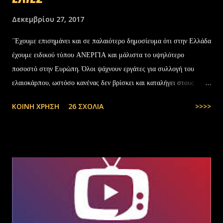
Δεκεμβρίου 27, 2017
΄Έχουμε επισημάνει και σε παλαιότερο δημοσίευμα ότι στην Ελλάδα
έχουμε ειδικού τύπου ΑΝΕΡΓΙΑ και μάλιστα το υψηλότερο
ποσοστό στην Ευρώπη. Όλοι ψάχνουν εργάτες για συλλογή του
ελαιοκάρπου, ωστόσο κανένας δεν βρίσκει και καταλήγει στους
αλλοδαπούς. Το παράξενο είναι ότι ενώ έχουν έρθει τόσοι αλλοδαποί
ΚΟΙΝΉ ΧΡΉΣΗ
26 ΣΧΌΛΙΑ
>>>>
στην Ελλάδα, πάλι δεν μας φτάνουν. Στην Ελλάδα του 1.000.000
ανέργων,κανένας δεν πάει να μαζέψει ελιές. Μάλλον οι Έλληνες είναι
γεννημένοι αφεντικά...