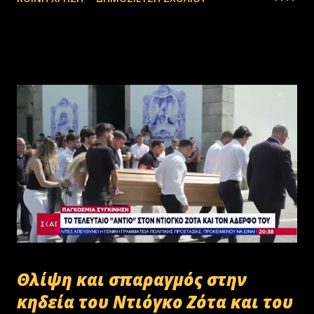
— Stefanos Tyros (@StefanosTyros) July 11, 2025
Θλίψη και σπαραγμός στην
κηδεία του Ντιόγκο Ζότα και του