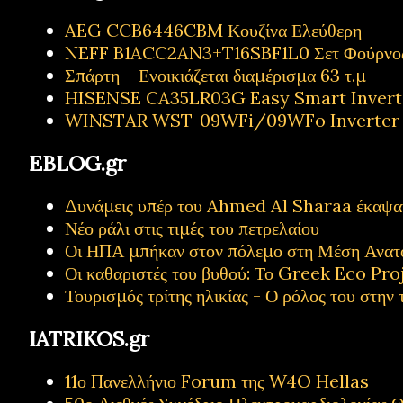
AEG CCB6446CBM Κουζίνα Ελεύθερη
NEFF B1ACC2AN3+T16SBF1L0 Σετ Φούρνος
Σπάρτη – Ενοικιάζεται διαμέρισμα 63 τ.μ
HISENSE CA35LR03G Easy Smart Inverter
WINSTAR WST-09WFi/09WFo Inverter Κ
EBLOG.gr
Δυνάμεις υπέρ του Ahmed Al Sharaa έκαψαν 
Νέο ράλι στις τιμές του πετρελαίου
Οι ΗΠΑ μπήκαν στον πόλεμο στη Μέση Ανατ
Οι καθαριστές του βυθού: Το Greek Eco Proj
Τουρισμός τρίτης ηλικίας - Ο ρόλος του στην 
IATRIKOS.gr
11ο Πανελλήνιο Forum της W4O Hellas