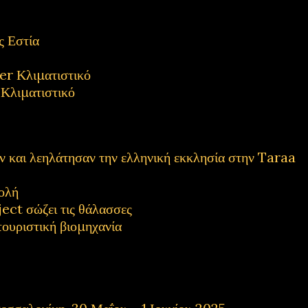
 Εστία
 Κλιματιστικό
λιματιστικό
και λεηλάτησαν την ελληνική εκκλησία στην Taraa
ολή
ect σώζει τις θάλασσες
τουριστική βιομηχανία