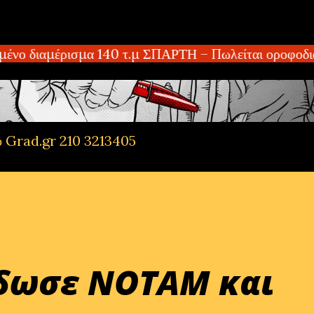
Μετάβαση στο κύριο περιεχόμενο
νο διαμέρισμα 140 τ.μ ΣΠΑΡΤΗ – Πωλείται οροφοδιαμ
ό Grad.gr 210 3213405
έδωσε ΝΟΤΑΜ και