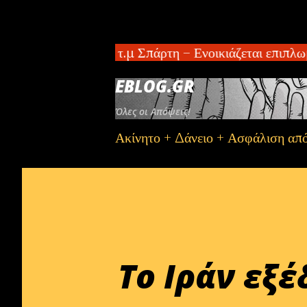
διαμέρισμα 100 τ.μ Σπάρτη – Ενοικιάζεται επιπλωμέ
EBLOG.GR
Όλες οι Απόψεις!
Ακίνητο + Δάνειο + Ασφάλιση απ
Το Ιράν εξ