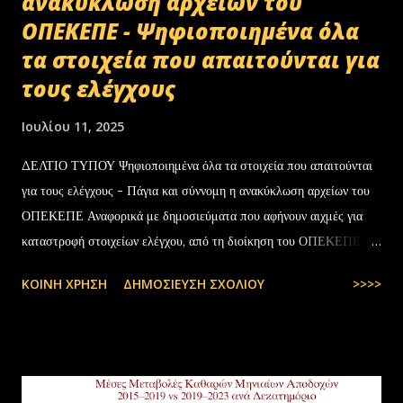
ανακύκλωση αρχείων του
ΟΠΕΚΕΠΕ - Ψηφιοποιημένα όλα
τα στοιχεία που απαιτούνται για
τους ελέγχους
Ιουλίου 11, 2025
ΔΕΛΤΙΟ ΤΥΠΟΥ Ψηφιοποιημένα όλα τα στοιχεία που απαιτούνται
για τους ελέγχους - Πάγια και σύννομη η ανακύκλωση αρχείων του
ΟΠΕΚΕΠΕ Αναφορικά με δημοσιεύματα που αφήνουν αιχμές για
καταστροφή στοιχείων ελέγχου, από τη διοίκηση του ΟΠΕΚΕΠΕ
διευκρινίζονται τα εξής: Το αρχειακό υλικό του Οργανισμού που
ΚΟΙΝΉ ΧΡΉΣΗ
ΔΗΜΟΣΊΕΥΣΗ ΣΧΟΛΊΟΥ
>>>>
εστάλη προς ανακύκλωση στις 10-07-2025 στην Θεσσαλονίκη,
αφορούσε το έτος 2014 και η καταστροφή πραγματοποιήθηκε
σύμφωνα με την προβλεπόμενη διαδικασία καταστροφής αρχειακού
υλικού του ΟΠΕΚΕΠΕ, η οποία ξεκίνησε στις 30-01-2025 με την
αποστολή των Πινάκων αρχείων Καταστρεπτέων Υλικών της ΠΔ