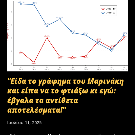
Μακεδονίας-Θράκης και ολοκληρώθηκε με το υπ.αρ.πρωτ.
23412/02-07-2025 έγγραφο της ΑΑΔΕ και το από 10-07-2025
πρωτόκολλο παράδοσης υλικών μεταξύ της ΑΑΔΕ-Γενική Δ/νση
Τελωνείων-Τμήμα Διαχείρισης Δημόσιου Υλικού και της
συνεργαζόμενης με αυτήν εταιρείας ανακύκλωσης. Διευκρινίζεται ότι
στο αρχείο αυτό δεν συμπεριλαμβάνονταν αρχειακό υλικό που είχε
κοινοποιηθεί ότι ελέγχεται και στο ψηφιακό αρχείο του ΟΠΕΚΕΠ...
"Είδα το γράφημα του Μαρινάκη
και είπα να το φτιάξω κι εγώ:
έβγαλα τα αντίθετα
αποτελέσματα!"
Ιουλίου 11, 2025