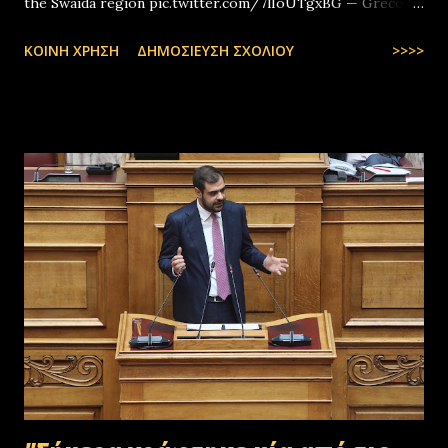
the Swaida region pic.twitter.com/7lIoUTgxBG — Greco-
Levantines World Wide (@GrecoLevantines) August 4, 2025
ΚΟΙΝΉ ΧΡΉΣΗ
ΔΗΜΟΣΊΕΥΣΗ ΣΧΟΛΊΟΥ
>>>>