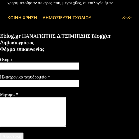
χρησιμοποίησαν σε ώρες που, μέχρι χθες, οι επιλογές ήταν
περιορισμένες και όχι πάντα… — kyranakis (@kyranakis) July 6,
ΚΟΙΝΉ ΧΡΉΣΗ
ΔΗΜΟΣΊΕΥΣΗ ΣΧΟΛΊΟΥ
>>>>
2025
Eblog.gr ΠΑΝΑΓΙΩΤΗΣ Δ.ΤΣΙΜΠΙΔΗΣ Βlogger
Δημοσιογράφος
Φόρμα επικοινωνίας
Όνομα
Ηλεκτρονικό ταχυδρομείο
*
Μήνυμα
*