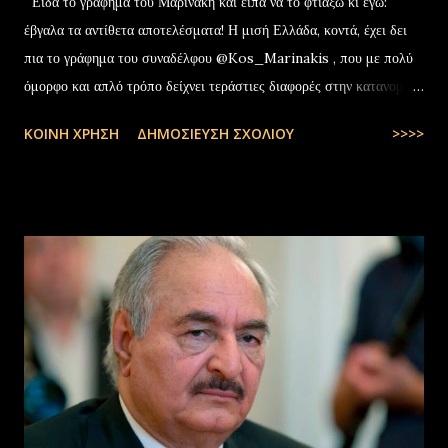
Είδα το γράφημα του Μαρινάκη και είπα να το φτιάξω κι εγώ:
έβγαλα τα αντίθετα αποτελέσματα! Η μισή Ελλάδα, κοντά, έχει δει
πια το γράφημα του συναδέλφου @Kos_Marinakis , που με πολύ
όμορφο και απλό τρόπο δείχνει τεράστιες διαφορές στην κατανομή
της αύξησης του πραγματικού… pic.twitter.com/YCAKF0fwiG
ΚΟΙΝΉ ΧΡΉΣΗ
ΔΗΜΟΣΊΕΥΣΗ ΣΧΟΛΊΟΥ
>>>>
— Stefanos Tyros (@StefanosTyros) July 11, 2025