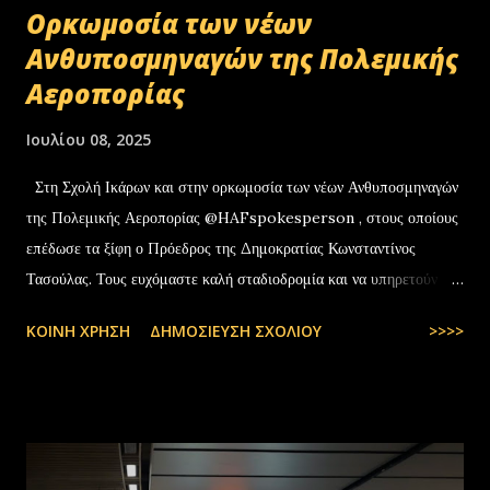
Oρκωμοσία των νέων
Ανθυποσμηναγών της Πολεμικής
Αεροπορίας
Ιουλίου 08, 2025
Στη Σχολή Ικάρων και στην ορκωμοσία των νέων Ανθυποσμηναγών
της Πολεμικής Αεροπορίας @HAFspokesperson , στους οποίους
επέδωσε τα ξίφη ο Πρόεδρος της Δημοκρατίας Κωνσταντίνος
Τασούλας. Τους ευχόμαστε καλή σταδιοδρομία και να υπηρετούν με
υπερηφάνεια την Πατρίδα. #ΠολεμικήΑεροπορία …
ΚΟΙΝΉ ΧΡΉΣΗ
ΔΗΜΟΣΊΕΥΣΗ ΣΧΟΛΊΟΥ
>>>>
pic.twitter.com/t6bNFBH5Ce — Nikos Dendias
(@NikosDendias) July 8, 2025