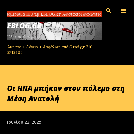
Μετάβαση στο κύριο περιεχόμενο
ρισμα 100 τ.μ EBLOG.gr Αδίστακτοι διακινητές στο Τομπρούκ της Λιβύης
EBLOG.GR
Όλες οι Απόψεις!
Ακίνητο + Δάνειο + Ασφάλιση από Grad.gr 210
3213405
Οι ΗΠΑ μπήκαν στον πόλεμο στη
Μέση Ανατολή
Ιουνίου 22, 2025