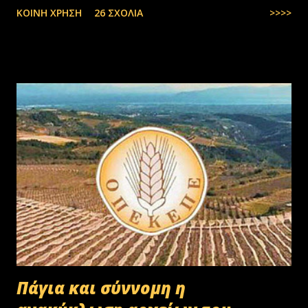
ΚΟΙΝΉ ΧΡΉΣΗ
26 ΣΧΌΛΙΑ
>>>>
στην Ελλάδα, πάλι δεν μας φτάνουν. Στην Ελλάδα του 1.000.000
ανέργων,κανένας δεν πάει να μαζέψει ελιές. Μάλλον οι Έλληνες είναι
γεννημένοι αφεντικά...
Πάγια και σύννομη η