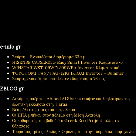
e-info.gr
Σπάρτη – Ενοικιάζεται διαμέρισμα 63 τ.μ
HISENSE CA35LR03G Easy Smart Inverter Κλιματιστικό
WINSTAR WST-09WFi/09WFo Inverter Κλιματιστικό
TOYOTOMI TAN/TAG-12IG IKIGAI Inverter – Summer
Σπάρτη, ενοικιάζεται επιπλωμένο διαμέρισμα 76 τ.μ,
EBLOG.gr
Δυνάμεις υπέρ του Ahmed Al Sharaa έκαψαν και λεηλάτησαν την
ελληνική εκκλησία στην Taraa
Νέο ράλι στις τιμές του πετρελαίου
Οι ΗΠΑ μπήκαν στον πόλεμο στη Μέση Ανατολή
Οι καθαριστές του βυθού: Το Greek Eco Project σώζει τις
θάλασσες
Τουρισμός τρίτης ηλικίας - Ο ρόλος του στην τουριστική βιομηχανία