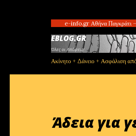
e-info.gr Αθήνα Παγκράτι – Ενοικ
EBLOG.GR
Όλες οι Απόψεις!
Ακίνητο + Δάνειο + Ασφάλιση απ
Άδεια για 