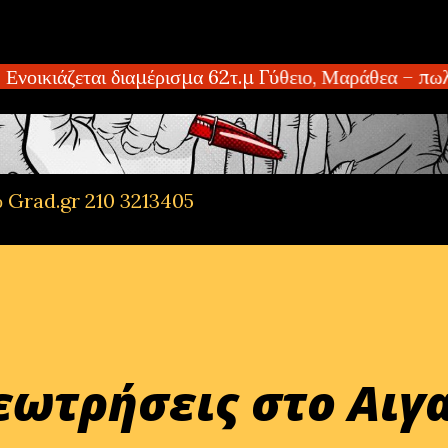
Μετάβαση στο κύριο περιεχόμενο
ιάζεται διαμέρισμα 62τ.μ Γύθειο, Μαράθεα – πωλείτ
ό Grad.gr 210 3213405
γεωτρήσεις στο Αιγ