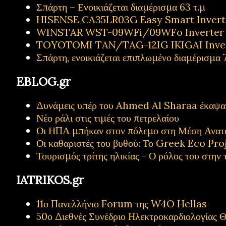
Σπάρτη – Ενοικιάζεται διαμέρισμα 63 τ.μ
HISENSE CA35LR03G Easy Smart Inverter
WINSTAR WST-09WFi/09WFo Inverter Κ
TOYOTOMI TAN/TAG-12IG IKIGAI Inve
Σπάρτη, ενοικιάζεται επιπλωμένο διαμέρισμα 7
EBLOG.gr
Δυνάμεις υπέρ του Ahmed Al Sharaa έκαψαν 
Νέο ράλι στις τιμές του πετρελαίου
Οι ΗΠΑ μπήκαν στον πόλεμο στη Μέση Ανατ
Οι καθαριστές του βυθού: Το Greek Eco Proj
Τουρισμός τρίτης ηλικίας - Ο ρόλος του στην 
IATRIKOS.gr
11ο Πανελλήνιο Forum της W4O Hellas
50ο Διεθνές Συνέδριο Ηλεκτροκαρδιολογίας Θ