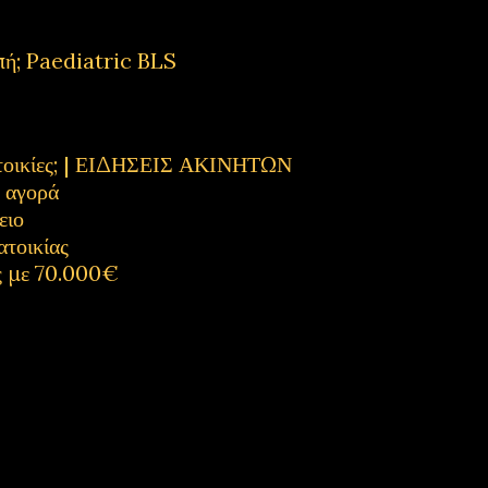
πή; Paediatric BLS
κατοικίες; | ΕΙΔΗΣΕΙΣ ΑΚΙΝΗΤΩΝ
η αγορά
ειο
ατοικίας
ς με 70.000€