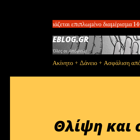
 Σπάρτη – Ενοικιάζεται επιπλωμένο διαμέρισμα 140 
EBLOG.GR
Όλες οι Απόψεις!
Ακίνητο + Δάνειο + Ασφάλιση απ
Θλίψη και 