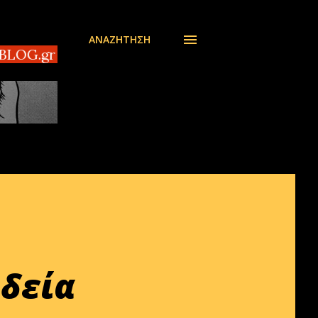
ΑΝΑΖΉΤΗΣΗ
LOG.gr Αδίστακτοι διακινητές στο Τομπρούκ της Λιβ
δεία