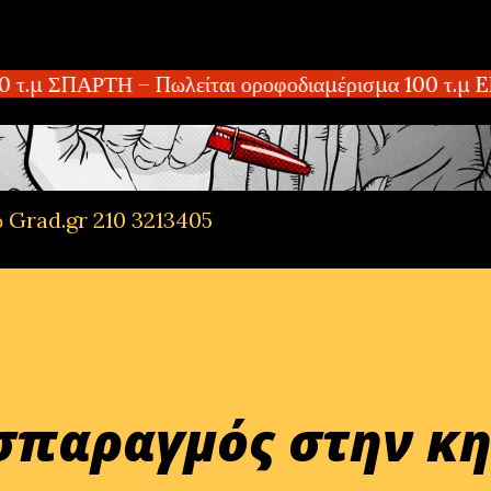
Μετάβαση στο κύριο περιεχόμενο
τ.μ ΣΠΑΡΤΗ – Πωλείται οροφοδιαμέρισμα 100 τ.μ EB
ό Grad.gr 210 3213405
σπαραγμός στην κη