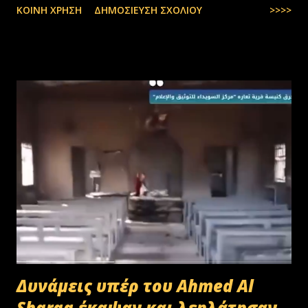
ΚΟΙΝΉ ΧΡΉΣΗ
ΔΗΜΟΣΊΕΥΣΗ ΣΧΟΛΊΟΥ
>>>>
Δυνάμεις υπέρ του Ahmed Al
Sharaa έκαψαν και λεηλάτησαν