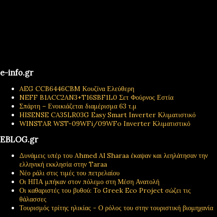
e-info.gr
AEG CCB6446CBM Κουζίνα Ελεύθερη
NEFF B1ACC2AN3+T16SBF1L0 Σετ Φούρνος Εστία
Σπάρτη – Ενοικιάζεται διαμέρισμα 63 τ.μ
HISENSE CA35LR03G Easy Smart Inverter Κλιματιστικό
WINSTAR WST-09WFi/09WFo Inverter Κλιματιστικό
EBLOG.gr
Δυνάμεις υπέρ του Ahmed Al Sharaa έκαψαν και λεηλάτησαν την
ελληνική εκκλησία στην Taraa
Νέο ράλι στις τιμές του πετρελαίου
Οι ΗΠΑ μπήκαν στον πόλεμο στη Μέση Ανατολή
Οι καθαριστές του βυθού: Το Greek Eco Project σώζει τις
θάλασσες
Τουρισμός τρίτης ηλικίας - Ο ρόλος του στην τουριστική βιομηχανία