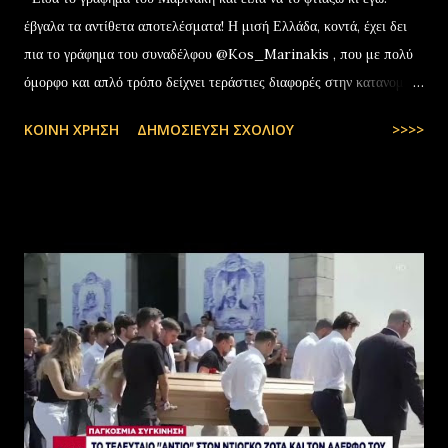
έβγαλα τα αντίθετα αποτελέσματα! Η μισή Ελλάδα, κοντά, έχει δει
πια το γράφημα του συναδέλφου @Kos_Marinakis , που με πολύ
όμορφο και απλό τρόπο δείχνει τεράστιες διαφορές στην κατανομή
της αύξησης του πραγματικού… pic.twitter.com/YCAKF0fwiG
ΚΟΙΝΉ ΧΡΉΣΗ
ΔΗΜΟΣΊΕΥΣΗ ΣΧΟΛΊΟΥ
>>>>
— Stefanos Tyros (@StefanosTyros) July 11, 2025