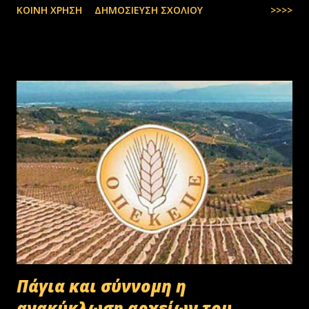
ΚΟΙΝΉ ΧΡΉΣΗ
ΔΗΜΟΣΊΕΥΣΗ ΣΧΟΛΊΟΥ
>>>>
Πάγια και σύννομη η
ανακύκλωση αρχείων του