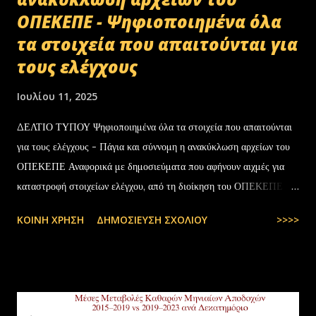
ΟΠΕΚΕΠΕ - Ψηφιοποιημένα όλα
τα στοιχεία που απαιτούνται για
τους ελέγχους
Ιουλίου 11, 2025
ΔΕΛΤΙΟ ΤΥΠΟΥ Ψηφιοποιημένα όλα τα στοιχεία που απαιτούνται
για τους ελέγχους - Πάγια και σύννομη η ανακύκλωση αρχείων του
ΟΠΕΚΕΠΕ Αναφορικά με δημοσιεύματα που αφήνουν αιχμές για
καταστροφή στοιχείων ελέγχου, από τη διοίκηση του ΟΠΕΚΕΠΕ
διευκρινίζονται τα εξής: Το αρχειακό υλικό του Οργανισμού που
ΚΟΙΝΉ ΧΡΉΣΗ
ΔΗΜΟΣΊΕΥΣΗ ΣΧΟΛΊΟΥ
>>>>
εστάλη προς ανακύκλωση στις 10-07-2025 στην Θεσσαλονίκη,
αφορούσε το έτος 2014 και η καταστροφή πραγματοποιήθηκε
σύμφωνα με την προβλεπόμενη διαδικασία καταστροφής αρχειακού
υλικού του ΟΠΕΚΕΠΕ, η οποία ξεκίνησε στις 30-01-2025 με την
αποστολή των Πινάκων αρχείων Καταστρεπτέων Υλικών της ΠΔ