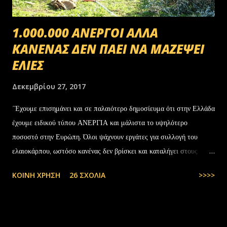
1.000.000 ΑΝΕΡΓΟΙ ΑΛΛΑ
ΚΑΝΕΝΑΣ ΔΕΝ ΠΑΕΙ ΝΑ ΜΑΖΕΨΕΙ
ΕΛΙΕΣ
Δεκεμβρίου 27, 2017
΄Έχουμε επισημάνει και σε παλαιότερο δημοσίευμα ότι στην Ελλάδα
έχουμε ειδικού τύπου ΑΝΕΡΓΙΑ και μάλιστα το υψηλότερο
ποσοστό στην Ευρώπη. Όλοι ψάχνουν εργάτες για συλλογή του
ελαιοκάρπου, ωστόσο κανένας δεν βρίσκει και καταλήγει στους
αλλοδαπούς. Το παράξενο είναι ότι ενώ έχουν έρθει τόσοι αλλοδαποί
ΚΟΙΝΉ ΧΡΉΣΗ
26 ΣΧΌΛΙΑ
>>>>
στην Ελλάδα, πάλι δεν μας φτάνουν. Στην Ελλάδα του 1.000.000
ανέργων,κανένας δεν πάει να μαζέψει ελιές. Μάλλον οι Έλληνες είναι
γεννημένοι αφεντικά...