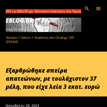
Μετάβαση στο κύριο περιεχόμενο
.μ EBLOG.gr Αδίστακτοι διακινητές στο Τομπρούκ της Λιβύης πλουτίζουν
EBLOG.GR
Όλες οι Απόψεις!
Ακίνητο + Δάνειο + Ασφάλιση από Grad.gr 210
3213405
Εξαρθρώθηκε σπείρα
απατεώνων, με τουλάχιστον 37
μέλη, που είχε λεία 3 εκατ. ευρώ
Νοεμβρίου 28, 2024