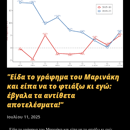
Μακεδονίας-Θράκης και ολοκληρώθηκε με το υπ.αρ.πρωτ.
23412/02-07-2025 έγγραφο της ΑΑΔΕ και το από 10-07-2025
πρωτόκολλο παράδοσης υλικών μεταξύ της ΑΑΔΕ-Γενική Δ/νση
Τελωνείων-Τμήμα Διαχείρισης Δημόσιου Υλικού και της
συνεργαζόμενης με αυτήν εταιρείας ανακύκλωσης. Διευκρινίζεται ότι
στο αρχείο αυτό δεν συμπεριλαμβάνονταν αρχειακό υλικό που είχε
κοινοποιηθεί ότι ελέγχεται και στο ψηφιακό αρχείο του ΟΠΕΚΕΠ...
"Είδα το γράφημα του Μαρινάκη
και είπα να το φτιάξω κι εγώ:
έβγαλα τα αντίθετα
αποτελέσματα!"
Ιουλίου 11, 2025
Είδα το γράφημα του Μαρινάκη και είπα να το φτιάξω κι εγώ: