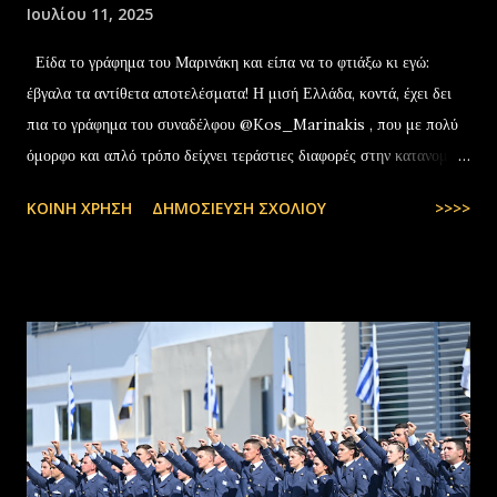
Ιουλίου 11, 2025
Είδα το γράφημα του Μαρινάκη και είπα να το φτιάξω κι εγώ:
έβγαλα τα αντίθετα αποτελέσματα! Η μισή Ελλάδα, κοντά, έχει δει
πια το γράφημα του συναδέλφου @Kos_Marinakis , που με πολύ
όμορφο και απλό τρόπο δείχνει τεράστιες διαφορές στην κατανομή
της αύξησης του πραγματικού… pic.twitter.com/YCAKF0fwiG
ΚΟΙΝΉ ΧΡΉΣΗ
ΔΗΜΟΣΊΕΥΣΗ ΣΧΟΛΊΟΥ
>>>>
— Stefanos Tyros (@StefanosTyros) July 11, 2025