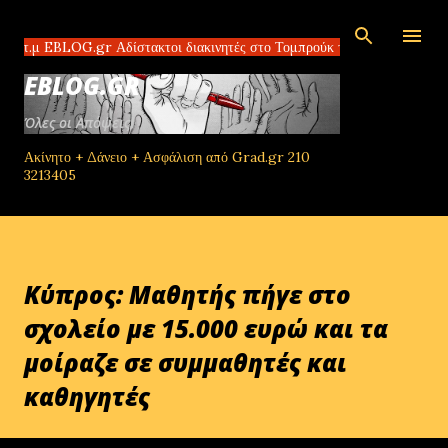
Μετάβαση στο κύριο περιεχόμενο
BLOG.gr Αδίστακτοι διακινητές στο Τομπρούκ της Λιβύης πλουτίζουν που
EBLOG.GR
Όλες οι Απόψεις!
Ακίνητο + Δάνειο + Ασφάλιση από Grad.gr 210
3213405
Κύπρος: Μαθητής πήγε στο
σχολείο με 15.000 ευρώ και τα
μοίραζε σε συμμαθητές και
καθηγητές