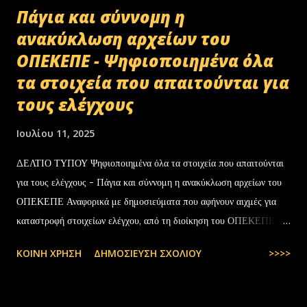
Πάγια και σύννομη η
ανακύκλωση αρχείων του
ΟΠΕΚΕΠΕ - Ψηφιοποιημένα όλα
τα στοιχεία που απαιτούνται για
τους ελέγχους
Ιουλίου 11, 2025
ΔΕΛΤΙΟ ΤΥΠΟΥ Ψηφιοποιημένα όλα τα στοιχεία που απαιτούνται
για τους ελέγχους - Πάγια και σύννομη η ανακύκλωση αρχείων του
ΟΠΕΚΕΠΕ Αναφορικά με δημοσιεύματα που αφήνουν αιχμές για
καταστροφή στοιχείων ελέγχου, από τη διοίκηση του ΟΠΕΚΕΠΕ
διευκρινίζονται τα εξής: Το αρχειακό υλικό του Οργανισμού που
ΚΟΙΝΉ ΧΡΉΣΗ
ΔΗΜΟΣΊΕΥΣΗ ΣΧΟΛΊΟΥ
>>>>
εστάλη προς ανακύκλωση στις 10-07-2025 στην Θεσσαλονίκη,
αφορούσε το έτος 2014 και η καταστροφή πραγματοποιήθηκε
σύμφωνα με την προβλεπόμενη διαδικασία καταστροφής αρχειακού