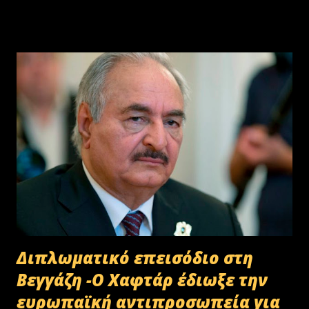
(@NikosDendias) July 8, 2025
Διπλωματικό επεισόδιο στη
Βεγγάζη -Ο Χαφτάρ έδιωξε την
ευρωπαϊκή αντιπροσωπεία για