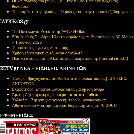
Οι καθαριστές του βυθού: Το Greek Eco Project σώζει τις
θάλασσες
Τουρισμός τρίτης ηλικίας - Ο ρόλος του στην τουριστική βιομηχανία
IATRIKOS.gr
11ο Πανελλήνιο Forum της W4O Hellas
50ο Διεθνές Συνέδριο Ηλεκτροκαρδιολογίας Θεσσαλονίκη, 30 Μαΐου
– 1 Ιουνίου 2025
Το πιάτο της υγιεινής διατροφής
Χρήση εξωτερικού αυτόματου απινιδωτή
Πώς να σώσεις ένα ΠΑΙΔΙ σε καρδιακή ανακοπή; Paediatric BLS
RETV.gr ΝΕΑ - ΕΙΔΗΣΕΙΣ ΑΚΙΝΗΤΩΝ
Τέλος οι βραχυχρόνιες μισθώσεις στις πολυκατοικίες; | ΕΙΔΗΣΕΙΣ
ΑΚΙΝΗΤΩΝ
Ελαφόνησος, Ζητείται μονοκατοικία για άμεση αγορά
Άμεση Ζήτηση αγοράς διαμέρισματος στο Γύθειο
Χαλκίδα - Ζήτηση για αγορά ημιτελούς μονοκατοικίας
Αθήνα κέντρο - Ζήτηση αγοράς διαμερίσματος με 70.000€
ΕΦΗΜΕΡΙΔΕΣ