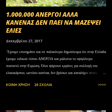
1.000.000 ΑΝΕΡΓΟΙ ΑΛΛΑ
ΚΑΝΕΝΑΣ ΔΕΝ ΠΑΕΙ ΝΑ ΜΑΖΕΨΕΙ
ΕΛΙΕΣ
Δεκεμβρίου 27, 2017
΄Έχουμε επισημάνει και σε παλαιότερο δημοσίευμα ότι στην Ελλάδα
έχουμε ειδικού τύπου ΑΝΕΡΓΙΑ και μάλιστα το υψηλότερο
ποσοστό στην Ευρώπη. Όλοι ψάχνουν εργάτες για συλλογή του
ελαιοκάρπου, ωστόσο κανένας δεν βρίσκει και καταλήγει στους
αλλοδαπούς. Το παράξενο είναι ότι ενώ έχουν έρθει τόσοι αλλοδαποί
ΚΟΙΝΉ ΧΡΉΣΗ
26 ΣΧΌΛΙΑ
>>>>
στην Ελλάδα, πάλι δεν μας φτάνουν. Στην Ελλάδα του 1.000.000
ανέργων,κανένας δεν πάει να μαζέψει ελιές. Μάλλον οι Έλληνες είναι
γεννημένοι αφεντικά...