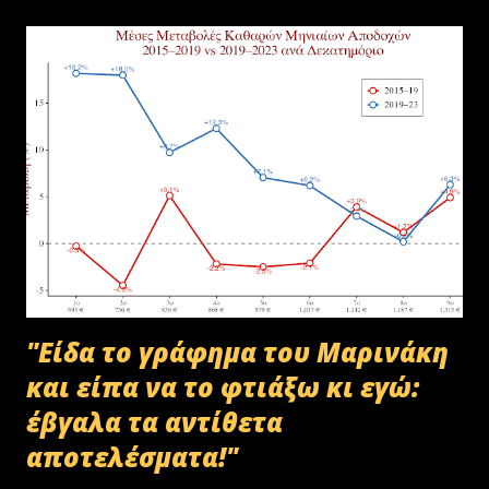
υλικού του ΟΠΕΚΕΠΕ, η οποία ξεκίνησε στις 30-01-2025 με την
αποστολή των Πινάκων αρχείων Καταστρεπτέων Υλικών της ΠΔ
Μακεδονίας-Θράκης και ολοκληρώθηκε με το υπ.αρ.πρωτ.
23412/02-07-2025 έγγραφο της ΑΑΔΕ και το από 10-07-2025
πρωτόκολλο παράδοσης υλικών μεταξύ της ΑΑΔΕ-Γενική Δ/νση
Τελωνείων-Τμήμα Διαχείρισης Δημόσιου Υλικού και της
συνεργαζόμενης με αυτήν εταιρείας ανακύκλωσης. Διευκρινίζεται ότι
στο αρχείο αυτό δεν συμπεριλαμβάνονταν αρχειακό υλικό που είχε
κοινοποιηθεί ότι ελέγχεται και στο ψηφιακό αρχείο του ΟΠΕΚΕΠ...
"Είδα το γράφημα του Μαρινάκη
και είπα να το φτιάξω κι εγώ:
έβγαλα τα αντίθετα
αποτελέσματα!"