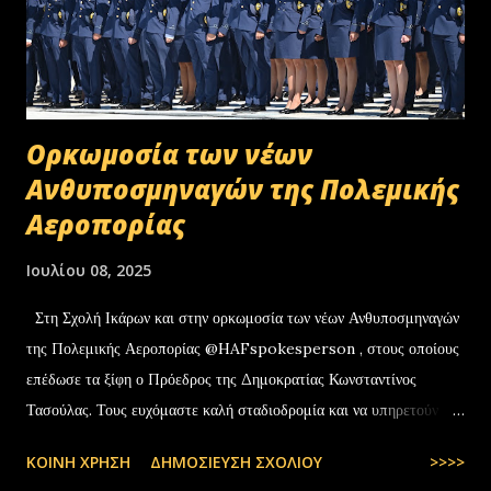
Oρκωμοσία των νέων
Ανθυποσμηναγών της Πολεμικής
Αεροπορίας
Ιουλίου 08, 2025
Στη Σχολή Ικάρων και στην ορκωμοσία των νέων Ανθυποσμηναγών
της Πολεμικής Αεροπορίας @HAFspokesperson , στους οποίους
επέδωσε τα ξίφη ο Πρόεδρος της Δημοκρατίας Κωνσταντίνος
Τασούλας. Τους ευχόμαστε καλή σταδιοδρομία και να υπηρετούν με
υπερηφάνεια την Πατρίδα. #ΠολεμικήΑεροπορία …
ΚΟΙΝΉ ΧΡΉΣΗ
ΔΗΜΟΣΊΕΥΣΗ ΣΧΟΛΊΟΥ
>>>>
pic.twitter.com/t6bNFBH5Ce — Nikos Dendias