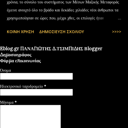
χρόνια, το σύνολο του συστήματος των Μέσων Μαζικής Μεταφοράς
έμεινε ανοιχτό όλο το βράδυ και δεκάδες χιλιάδες νέοι άνθρωποι τα
χρησιμοποίησαν σε ώρες που, μέχρι χθες, οι επιλογές ήταν
περιορισμένες και όχι πάντα… — kyranakis (@kyranakis) July 6,
ΚΟΙΝΉ ΧΡΉΣΗ
ΔΗΜΟΣΊΕΥΣΗ ΣΧΟΛΊΟΥ
>>>>
2025
Eblog.gr ΠΑΝΑΓΙΩΤΗΣ Δ.ΤΣΙΜΠΙΔΗΣ Βlogger
Δημοσιογράφος
Φόρμα επικοινωνίας
Όνομα
Ηλεκτρονικό ταχυδρομείο
*
Μήνυμα
*