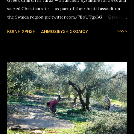
Greek Church in Taraa — an ancient Byzantine fortress and
sacred Christian site — as part of their brutal assault on
the Swaida region pic.twitter.com/7lIoUTgxBG — Greco-
Levantines World Wide (@GrecoLevantines) August 4, 2025
ΚΟΙΝΉ ΧΡΉΣΗ
ΔΗΜΟΣΊΕΥΣΗ ΣΧΟΛΊΟΥ
>>>>