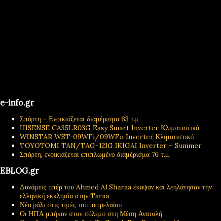
e-info.gr
Σπάρτη – Ενοικιάζεται διαμέρισμα 63 τ.μ
HISENSE CA35LR03G Easy Smart Inverter Κλιματιστικό
WINSTAR WST-09WFi/09WFo Inverter Κλιματιστικό
TOYOTOMI TAN/TAG-12IG IKIGAI Inverter – Summer
Σπάρτη, ενοικιάζεται επιπλωμένο διαμέρισμα 76 τ.μ,
EBLOG.gr
Δυνάμεις υπέρ του Ahmed Al Sharaa έκαψαν και λεηλάτησαν την
ελληνική εκκλησία στην Taraa
Νέο ράλι στις τιμές του πετρελαίου
Οι ΗΠΑ μπήκαν στον πόλεμο στη Μέση Ανατολή