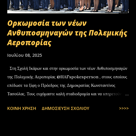
Oρκωμοσία των νέων
Ανθυποσμηναγών της Πολεμικής
Αεροπορίας
Ιουλίου 08, 2025
Στη Σχολή Ικάρων και στην ορκωμοσία των νέων Ανθυποσμηναγών
της Πολεμικής Αεροπορίας @HAFspokesperson , στους οποίους
επέδωσε τα ξίφη ο Πρόεδρος της Δημοκρατίας Κωνσταντίνος
Τασούλας. Τους ευχόμαστε καλή σταδιοδρομία και να υπηρετούν με
υπερηφάνεια την Πατρίδα. #ΠολεμικήΑεροπορία …
ΚΟΙΝΉ ΧΡΉΣΗ
ΔΗΜΟΣΊΕΥΣΗ ΣΧΟΛΊΟΥ
>>>>
pic.twitter.com/t6bNFBH5Ce — Nikos Dendias
(@NikosDendias) July 8, 2025