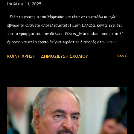
Ιουλίου 11, 2025
Είδα το γράφημα του Μαρινάκη και είπα να το φτιάξω κι εγώ:
έβγαλα τα αντίθετα αποτελέσματα! Η μισή Ελλάδα, κοντά, έχει δει
πια το γράφημα του συναδέλφου @Kos_Marinakis , που με πολύ
όμορφο και απλό τρόπο δείχνει τεράστιες διαφορές στην κατανομή
της αύξησης του πραγματικού… pic.twitter.com/YCAKF0fwiG
ΚΟΙΝΉ ΧΡΉΣΗ
ΔΗΜΟΣΊΕΥΣΗ ΣΧΟΛΊΟΥ
>>>>
— Stefanos Tyros (@StefanosTyros) July 11, 2025