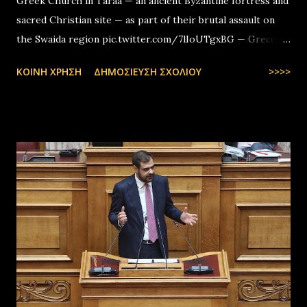
Greek Church in Taraa — an ancient Byzantine fortress and
sacred Christian site — as part of their brutal assault on
the Swaida region pic.twitter.com/7lIoUTgxBG — Greco-
Levantines World Wide (@GrecoLevantines) August 4, 2025
ΚΟΙΝΉ ΧΡΉΣΗ
ΔΗΜΟΣΊΕΥΣΗ ΣΧΟΛΊΟΥ
>>>>