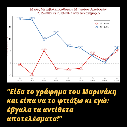
υλικού του ΟΠΕΚΕΠΕ, η οποία ξεκίνησε στις 30-01-2025 με την
αποστολή των Πινάκων αρχείων Καταστρεπτέων Υλικών της ΠΔ
Μακεδονίας-Θράκης και ολοκληρώθηκε με το υπ.αρ.πρωτ.
23412/02-07-2025 έγγραφο της ΑΑΔΕ και το από 10-07-2025
πρωτόκολλο παράδοσης υλικών μεταξύ της ΑΑΔΕ-Γενική Δ/νση
Τελωνείων-Τμήμα Διαχείρισης Δημόσιου Υλικού και της
συνεργαζόμενης με αυτήν εταιρείας ανακύκλωσης. Διευκρινίζεται ότι
στο αρχείο αυτό δεν συμπεριλαμβάνονταν αρχειακό υλικό που είχε
κοινοποιηθεί ότι ελέγχεται και στο ψηφιακό αρχείο του ΟΠΕΚΕΠ...
"Είδα το γράφημα του Μαρινάκη
και είπα να το φτιάξω κι εγώ:
έβγαλα τα αντίθετα
αποτελέσματα!"