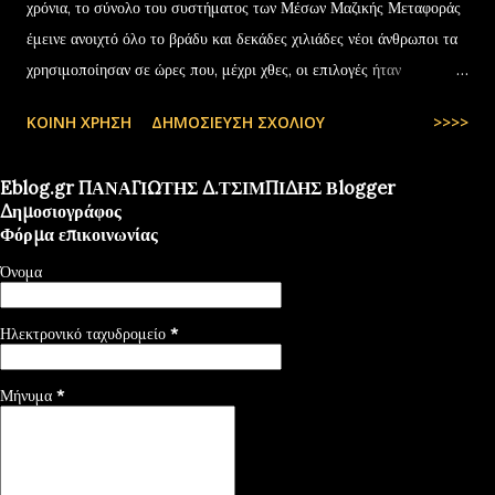
χρόνια, το σύνολο του συστήματος των Μέσων Μαζικής Μεταφοράς
έμεινε ανοιχτό όλο το βράδυ και δεκάδες χιλιάδες νέοι άνθρωποι τα
χρησιμοποίησαν σε ώρες που, μέχρι χθες, οι επιλογές ήταν
περιορισμένες και όχι πάντα… — kyranakis (@kyranakis) July 6,
ΚΟΙΝΉ ΧΡΉΣΗ
ΔΗΜΟΣΊΕΥΣΗ ΣΧΟΛΊΟΥ
>>>>
2025
Eblog.gr ΠΑΝΑΓΙΩΤΗΣ Δ.ΤΣΙΜΠΙΔΗΣ Βlogger
Δημοσιογράφος
Φόρμα επικοινωνίας
Όνομα
Ηλεκτρονικό ταχυδρομείο
*
Μήνυμα
*