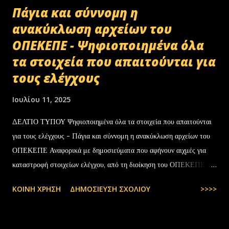
Πάγια και σύννομη η
ανακύκλωση αρχείων του
ΟΠΕΚΕΠΕ - Ψηφιοποιημένα όλα
τα στοιχεία που απαιτούνται για
τους ελέγχους
Ιουλίου 11, 2025
ΔΕΛΤΙΟ ΤΥΠΟΥ Ψηφιοποιημένα όλα τα στοιχεία που απαιτούνται
για τους ελέγχους - Πάγια και σύννομη η ανακύκλωση αρχείων του
ΟΠΕΚΕΠΕ Αναφορικά με δημοσιεύματα που αφήνουν αιχμές για
καταστροφή στοιχείων ελέγχου, από τη διοίκηση του ΟΠΕΚΕΠΕ
διευκρινίζονται τα εξής: Το αρχειακό υλικό του Οργανισμού που
ΚΟΙΝΉ ΧΡΉΣΗ
ΔΗΜΟΣΊΕΥΣΗ ΣΧΟΛΊΟΥ
>>>>
εστάλη προς ανακύκλωση στις 10-07-2025 στην Θεσσαλονίκη,
αφορούσε το έτος 2014 και η καταστροφή πραγματοποιήθηκε
σύμφωνα με την προβλεπόμενη διαδικασία καταστροφής αρχειακού