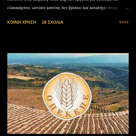
ελαιοκάρπου, ωστόσο κανένας δεν βρίσκει και καταλήγει στους
αλλοδαπούς. Το παράξενο είναι ότι ενώ έχουν έρθει τόσοι αλλοδαποί
ΚΟΙΝΉ ΧΡΉΣΗ
26 ΣΧΌΛΙΑ
>>>>
στην Ελλάδα, πάλι δεν μας φτάνουν. Στην Ελλάδα του 1.000.000
ανέργων,κανένας δεν πάει να μαζέψει ελιές. Μάλλον οι Έλληνες είναι
γεννημένοι αφεντικά...