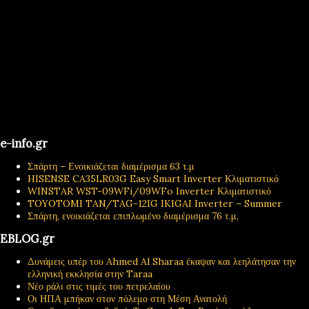
e-info.gr
Σπάρτη – Ενοικιάζεται διαμέρισμα 63 τ.μ
HISENSE CA35LR03G Easy Smart Inverter Κλιματιστικό
WINSTAR WST-09WFi/09WFo Inverter Κλιματιστικό
TOYOTOMI TAN/TAG-12IG IKIGAI Inverter – Summer
Σπάρτη, ενοικιάζεται επιπλωμένο διαμέρισμα 76 τ.μ,
EBLOG.gr
Δυνάμεις υπέρ του Ahmed Al Sharaa έκαψαν και λεηλάτησαν την
ελληνική εκκλησία στην Taraa
Νέο ράλι στις τιμές του πετρελαίου
Οι ΗΠΑ μπήκαν στον πόλεμο στη Μέση Ανατολή