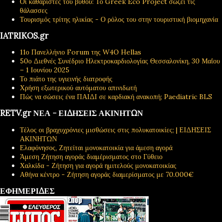
Οι καθαριστές του βυθού: Το Greek Eco Project σώζει τις
θάλασσες
Τουρισμός τρίτης ηλικίας - Ο ρόλος του στην τουριστική βιομηχανία
IATRIKOS.gr
11ο Πανελλήνιο Forum της W4O Hellas
50ο Διεθνές Συνέδριο Ηλεκτροκαρδιολογίας Θεσσαλονίκη, 30 Μαΐου
– 1 Ιουνίου 2025
Το πιάτο της υγιεινής διατροφής
Χρήση εξωτερικού αυτόματου απινιδωτή
Πώς να σώσεις ένα ΠΑΙΔΙ σε καρδιακή ανακοπή; Paediatric BLS
RETV.gr ΝΕΑ - ΕΙΔΗΣΕΙΣ ΑΚΙΝΗΤΩΝ
Τέλος οι βραχυχρόνιες μισθώσεις στις πολυκατοικίες; | ΕΙΔΗΣΕΙΣ
ΑΚΙΝΗΤΩΝ
Ελαφόνησος, Ζητείται μονοκατοικία για άμεση αγορά
Άμεση Ζήτηση αγοράς διαμέρισματος στο Γύθειο
Χαλκίδα - Ζήτηση για αγορά ημιτελούς μονοκατοικίας
Αθήνα κέντρο - Ζήτηση αγοράς διαμερίσματος με 70.000€
ΕΦΗΜΕΡΙΔΕΣ