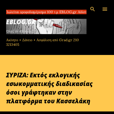
Μετάβαση στο κύριο περιεχόμενο
ι οροφοδιαμέρισμα 100 τ.μ EBLOG.gr Αδίστακτοι διακινητές στο Τομπρο
EBLOG.GR
Όλες οι Απόψεις!
Ακίνητο + Δάνειο + Ασφάλιση από Grad.gr 210
3213405
ΣΥΡΙΖΑ: Εκτός εκλογικής
εσωκομματικής διαδικασίας
όσοι γράφτηκαν στην
πλατφόρμα του Κασσελάκη