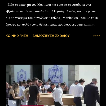
Είδα το γράφημα του Μαρινάκη και είπα να το φτιάξω κι εγώ:
έβγαλα τα αντίθετα αποτελέσματα! Η μισή Ελλάδα, κοντά, έχει δει
πια το γράφημα του συναδέλφου @Kos_Marinakis , που με πολύ
όμορφο και απλό τρόπο δείχνει τεράστιες διαφορές στην κατανομή
της αύξησης του πραγματικού… pic.twitter.com/YCAKF0fwiG
ΚΟΙΝΉ ΧΡΉΣΗ
ΔΗΜΟΣΊΕΥΣΗ ΣΧΟΛΊΟΥ
>>>>
— Stefanos Tyros (@StefanosTyros) July 11, 2025