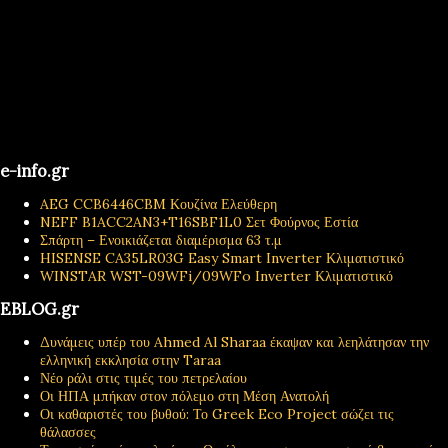
e-info.gr
AEG CCB6446CBM Κουζίνα Ελεύθερη
NEFF B1ACC2AN3+T16SBF1L0 Σετ Φούρνος Εστία
Σπάρτη – Ενοικιάζεται διαμέρισμα 63 τ.μ
HISENSE CA35LR03G Easy Smart Inverter Κλιματιστικό
WINSTAR WST-09WFi/09WFo Inverter Κλιματιστικό
EBLOG.gr
Δυνάμεις υπέρ του Ahmed Al Sharaa έκαψαν και λεηλάτησαν την
ελληνική εκκλησία στην Taraa
Νέο ράλι στις τιμές του πετρελαίου
Οι ΗΠΑ μπήκαν στον πόλεμο στη Μέση Ανατολή
Οι καθαριστές του βυθού: Το Greek Eco Project σώζει τις
θάλασσες