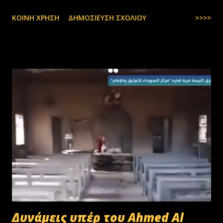
ΚΟΙΝΉ ΧΡΉΣΗ
ΔΗΜΟΣΊΕΥΣΗ ΣΧΟΛΊΟΥ
>>>>
Δυνάμεις υπέρ του Ahmed Al