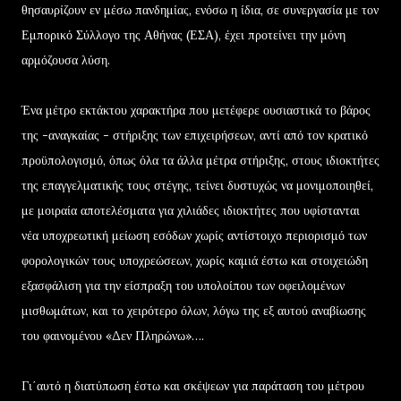
θησαυρίζουν εν μέσω πανδημίας, ενόσω η ίδια, σε συνεργασία με τον
Εμπορικό Σύλλογο της Αθήνας (ΕΣΑ), έχει προτείνει την μόνη
αρμόζουσα λύση.
Ένα μέτρο εκτάκτου χαρακτήρα που μετέφερε ουσιαστικά το βάρος
της -αναγκαίας - στήριξης των επιχειρήσεων, αντί από τον κρατικό
προϋπολογισμό, όπως όλα τα άλλα μέτρα στήριξης, στους ιδιοκτήτες
της επαγγελματικής τους στέγης, τείνει δυστυχώς να μονιμοποιηθεί,
με μοιραία αποτελέσματα για χιλιάδες ιδιοκτήτες που υφίστανται
νέα υποχρεωτική μείωση εσόδων χωρίς αντίστοιχο περιορισμό των
φορολογικών τους υποχρεώσεων, χωρίς καμιά έστω και στοιχειώδη
εξασφάλιση για την είσπραξη του υπολοίπου των οφειλομένων
μισθωμάτων, και το χειρότερο όλων, λόγω της εξ αυτού αναβίωσης
του φαινομένου «Δεν Πληρώνω»….
Γι΄αυτό η διατύπωση έστω και σκέψεων για παράταση του μέτρου