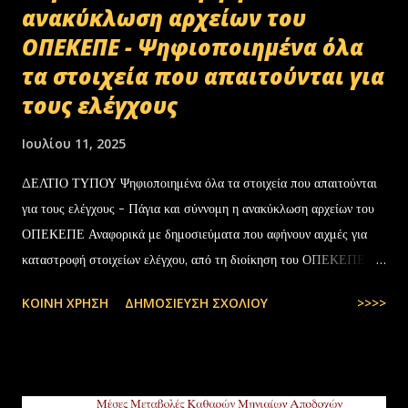
ανακύκλωση αρχείων του
ΟΠΕΚΕΠΕ - Ψηφιοποιημένα όλα
τα στοιχεία που απαιτούνται για
τους ελέγχους
Ιουλίου 11, 2025
ΔΕΛΤΙΟ ΤΥΠΟΥ Ψηφιοποιημένα όλα τα στοιχεία που απαιτούνται
για τους ελέγχους - Πάγια και σύννομη η ανακύκλωση αρχείων του
ΟΠΕΚΕΠΕ Αναφορικά με δημοσιεύματα που αφήνουν αιχμές για
καταστροφή στοιχείων ελέγχου, από τη διοίκηση του ΟΠΕΚΕΠΕ
διευκρινίζονται τα εξής: Το αρχειακό υλικό του Οργανισμού που
ΚΟΙΝΉ ΧΡΉΣΗ
ΔΗΜΟΣΊΕΥΣΗ ΣΧΟΛΊΟΥ
>>>>
εστάλη προς ανακύκλωση στις 10-07-2025 στην Θεσσαλονίκη,
αφορούσε το έτος 2014 και η καταστροφή πραγματοποιήθηκε
σύμφωνα με την προβλεπόμενη διαδικασία καταστροφής αρχειακού
υλικού του ΟΠΕΚΕΠΕ, η οποία ξεκίνησε στις 30-01-2025 με την