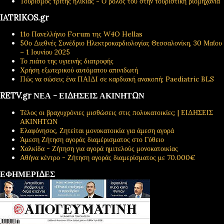
Τουρισμός τρίτης ηλικίας - Ο ρόλος του στην τουριστική βιομηχανία
IATRIKOS.gr
11ο Πανελλήνιο Forum της W4O Hellas
50ο Διεθνές Συνέδριο Ηλεκτροκαρδιολογίας Θεσσαλονίκη, 30 Μαΐου
– 1 Ιουνίου 2025
Το πιάτο της υγιεινής διατροφής
Χρήση εξωτερικού αυτόματου απινιδωτή
Πώς να σώσεις ένα ΠΑΙΔΙ σε καρδιακή ανακοπή; Paediatric BLS
RETV.gr ΝΕΑ - ΕΙΔΗΣΕΙΣ ΑΚΙΝΗΤΩΝ
Τέλος οι βραχυχρόνιες μισθώσεις στις πολυκατοικίες; | ΕΙΔΗΣΕΙΣ
ΑΚΙΝΗΤΩΝ
Ελαφόνησος, Ζητείται μονοκατοικία για άμεση αγορά
Άμεση Ζήτηση αγοράς διαμέρισματος στο Γύθειο
Χαλκίδα - Ζήτηση για αγορά ημιτελούς μονοκατοικίας
Αθήνα κέντρο - Ζήτηση αγοράς διαμερίσματος με 70.000€
ΕΦΗΜΕΡΙΔΕΣ