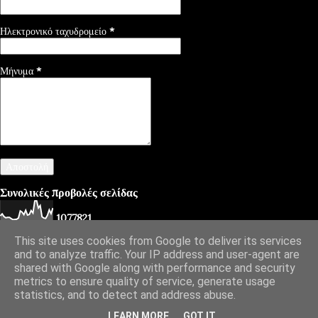
Ηλεκτρονικό ταχυδρομείο
*
Μήνυμα
*
Συνολικές προβολές σελίδας
1
0
7
7
8
2
1
This site uses cookies from Google to deliver its services
and to analyze traffic. Your IP address and user-agent are
shared with Google along with performance and security
Από το Blogger
metrics to ensure quality of service, generate usage
statistics, and to detect and address abuse.
Diafimistes.gr
LEARN MORE
GOT IT