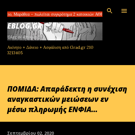
Μετάβαση στο κύριο περιεχόμενο
άθεα – πωλείται συγκρότημα 2 κατοικιών ΑΘΗΝΑ – ΠΑΓΚΡΑΤΙ πωλείται δια
EBLOG.GR
Όλες οι Απόψεις!
Ακίνητο + Δάνειο + Ασφάλιση από Grad.gr 210
3213405
ΠΟΜΙΔΑ: Απαράδεκτη η συνέχιση
αναγκαστικών μειώσεων εν
μέσω πληρωμής ΕΝΦΙΑ...
Σεπτεμβρίου 02, 2020