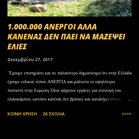
1.000.000 ΑΝΕΡΓΟΙ ΑΛΛΑ
ΚΑΝΕΝΑΣ ΔΕΝ ΠΑΕΙ ΝΑ ΜΑΖΕΨΕΙ
ΕΛΙΕΣ
Δεκεμβρίου 27, 2017
΄Έχουμε επισημάνει και σε παλαιότερο δημοσίευμα ότι στην Ελλάδα
έχουμε ειδικού τύπου ΑΝΕΡΓΙΑ και μάλιστα το υψηλότερο
ποσοστό στην Ευρώπη. Όλοι ψάχνουν εργάτες για συλλογή του
ελαιοκάρπου, ωστόσο κανένας δεν βρίσκει και καταλήγει στους
αλλοδαπούς. Το παράξενο είναι ότι ενώ έχουν έρθει τόσοι αλλοδαποί
ΚΟΙΝΉ ΧΡΉΣΗ
26 ΣΧΌΛΙΑ
>>>>
στην Ελλάδα, πάλι δεν μας φτάνουν. Στην Ελλάδα του 1.000.000
ανέργων,κανένας δεν πάει να μαζέψει ελιές. Μάλλον οι Έλληνες είναι
γεννημένοι αφεντικά...