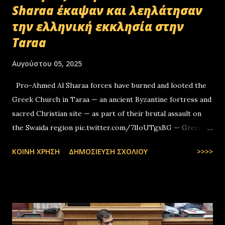
Sharaa έκαψαν και λεηλάτησαν
την ελληνική εκκλησία στην
Taraa
Αυγούστου 05, 2025
Pro-Ahmed Al Sharaa forces have burned and looted the
Greek Church in Taraa — an ancient Byzantine fortress and
sacred Christian site — as part of their brutal assault on
the Swaida region pic.twitter.com/7lIoUTgxBG — Greco-
Levantines World Wide (@GrecoLevantines) August 4, 2025
ΚΟΙΝΉ ΧΡΉΣΗ
ΔΗΜΟΣΊΕΥΣΗ ΣΧΟΛΊΟΥ
>>>>