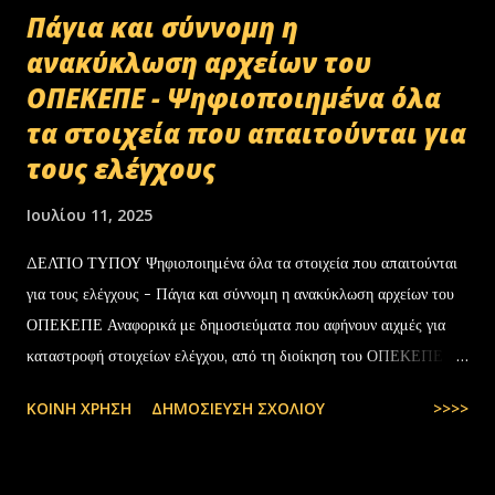
Πάγια και σύννομη η
ανακύκλωση αρχείων του
ΟΠΕΚΕΠΕ - Ψηφιοποιημένα όλα
τα στοιχεία που απαιτούνται για
τους ελέγχους
Ιουλίου 11, 2025
ΔΕΛΤΙΟ ΤΥΠΟΥ Ψηφιοποιημένα όλα τα στοιχεία που απαιτούνται
για τους ελέγχους - Πάγια και σύννομη η ανακύκλωση αρχείων του
ΟΠΕΚΕΠΕ Αναφορικά με δημοσιεύματα που αφήνουν αιχμές για
καταστροφή στοιχείων ελέγχου, από τη διοίκηση του ΟΠΕΚΕΠΕ
διευκρινίζονται τα εξής: Το αρχειακό υλικό του Οργανισμού που
ΚΟΙΝΉ ΧΡΉΣΗ
ΔΗΜΟΣΊΕΥΣΗ ΣΧΟΛΊΟΥ
>>>>
εστάλη προς ανακύκλωση στις 10-07-2025 στην Θεσσαλονίκη,
αφορούσε το έτος 2014 και η καταστροφή πραγματοποιήθηκε
σύμφωνα με την προβλεπόμενη διαδικασία καταστροφής αρχειακού