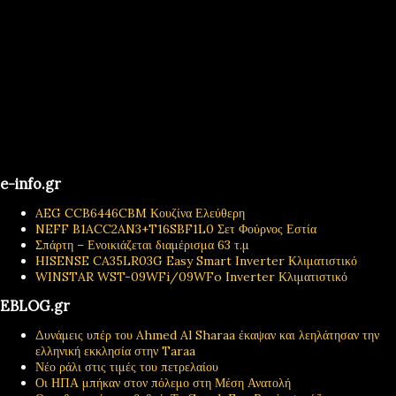
e-info.gr
AEG CCB6446CBM Κουζίνα Ελεύθερη
NEFF B1ACC2AN3+T16SBF1L0 Σετ Φούρνος Εστία
Σπάρτη – Ενοικιάζεται διαμέρισμα 63 τ.μ
HISENSE CA35LR03G Easy Smart Inverter Κλιματιστικό
WINSTAR WST-09WFi/09WFo Inverter Κλιματιστικό
EBLOG.gr
Δυνάμεις υπέρ του Ahmed Al Sharaa έκαψαν και λεηλάτησαν την
ελληνική εκκλησία στην Taraa
Νέο ράλι στις τιμές του πετρελαίου
Οι ΗΠΑ μπήκαν στον πόλεμο στη Μέση Ανατολή