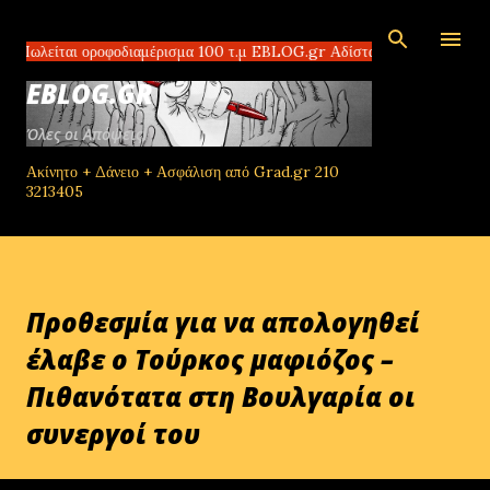
Μετάβαση στο κύριο περιεχόμενο
αι οροφοδιαμέρισμα 100 τ.μ EBLOG.gr Αδίστακτοι διακινητές στο Τομπρο
EBLOG.GR
Όλες οι Απόψεις!
Ακίνητο + Δάνειο + Ασφάλιση από Grad.gr 210
3213405
Προθεσμία για να απολογηθεί
έλαβε ο Τούρκος μαφιόζος –
Πιθανότατα στη Βουλγαρία οι
συνεργοί του