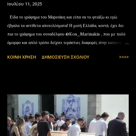
Ιουλίου 11, 2025
Είδα το γράφημα του Μαρινάκη και είπα να το φτιάξω κι εγώ:
έβγαλα τα αντίθετα αποτελέσματα! Η μισή Ελλάδα, κοντά, έχει δει
πια το γράφημα του συναδέλφου @Kos_Marinakis , που με πολύ
όμορφο και απλό τρόπο δείχνει τεράστιες διαφορές στην κατανομή
της αύξησης του πραγματικού… pic.twitter.com/YCAKF0fwiG
ΚΟΙΝΉ ΧΡΉΣΗ
ΔΗΜΟΣΊΕΥΣΗ ΣΧΟΛΊΟΥ
>>>>
— Stefanos Tyros (@StefanosTyros) July 11, 2025