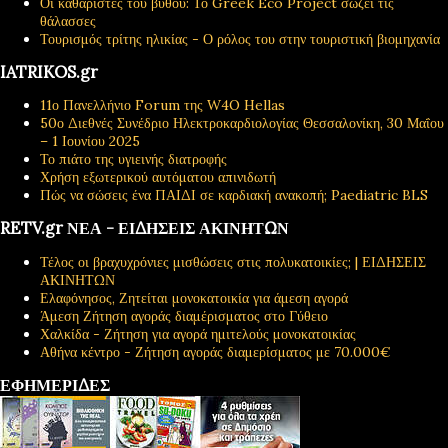
Οι καθαριστές του βυθού: Το Greek Eco Project σώζει τις
θάλασσες
Τουρισμός τρίτης ηλικίας - Ο ρόλος του στην τουριστική βιομηχανία
IATRIKOS.gr
11ο Πανελλήνιο Forum της W4O Hellas
50ο Διεθνές Συνέδριο Ηλεκτροκαρδιολογίας Θεσσαλονίκη, 30 Μαΐου
– 1 Ιουνίου 2025
Το πιάτο της υγιεινής διατροφής
Χρήση εξωτερικού αυτόματου απινιδωτή
Πώς να σώσεις ένα ΠΑΙΔΙ σε καρδιακή ανακοπή; Paediatric BLS
RETV.gr ΝΕΑ - ΕΙΔΗΣΕΙΣ ΑΚΙΝΗΤΩΝ
Τέλος οι βραχυχρόνιες μισθώσεις στις πολυκατοικίες; | ΕΙΔΗΣΕΙΣ
ΑΚΙΝΗΤΩΝ
Ελαφόνησος, Ζητείται μονοκατοικία για άμεση αγορά
Άμεση Ζήτηση αγοράς διαμέρισματος στο Γύθειο
Χαλκίδα - Ζήτηση για αγορά ημιτελούς μονοκατοικίας
Αθήνα κέντρο - Ζήτηση αγοράς διαμερίσματος με 70.000€
ΕΦΗΜΕΡΙΔΕΣ