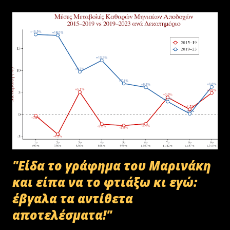
υλικού του ΟΠΕΚΕΠΕ, η οποία ξεκίνησε στις 30-01-2025 με την
αποστολή των Πινάκων αρχείων Καταστρεπτέων Υλικών της ΠΔ
Μακεδονίας-Θράκης και ολοκληρώθηκε με το υπ.αρ.πρωτ.
23412/02-07-2025 έγγραφο της ΑΑΔΕ και το από 10-07-2025
πρωτόκολλο παράδοσης υλικών μεταξύ της ΑΑΔΕ-Γενική Δ/νση
Τελωνείων-Τμήμα Διαχείρισης Δημόσιου Υλικού και της
συνεργαζόμενης με αυτήν εταιρείας ανακύκλωσης. Διευκρινίζεται ότι
στο αρχείο αυτό δεν συμπεριλαμβάνονταν αρχειακό υλικό που είχε
κοινοποιηθεί ότι ελέγχεται και στο ψηφιακό αρχείο του ΟΠΕΚΕΠ...
"Είδα το γράφημα του Μαρινάκη
και είπα να το φτιάξω κι εγώ:
έβγαλα τα αντίθετα
αποτελέσματα!"