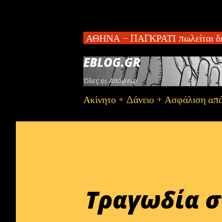
τημα 2 κατοικιών ΑΘΗΝΑ – ΠΑΓΚΡΑΤΙ πωλείται διαμέρ
EBLOG.GR
Όλες οι Απόψεις!
Ακίνητο + Δάνειο + Ασφάλιση απ
Τραγωδία σ