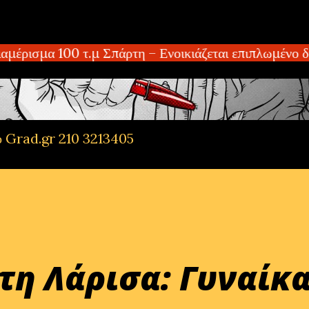
Μετάβαση στο κύριο περιεχόμενο
ισμα 100 τ.μ Σπάρτη – Ενοικιάζεται επιπλωμένο δια
ό Grad.gr 210 3213405
τη Λάρισα: Γυναίκ