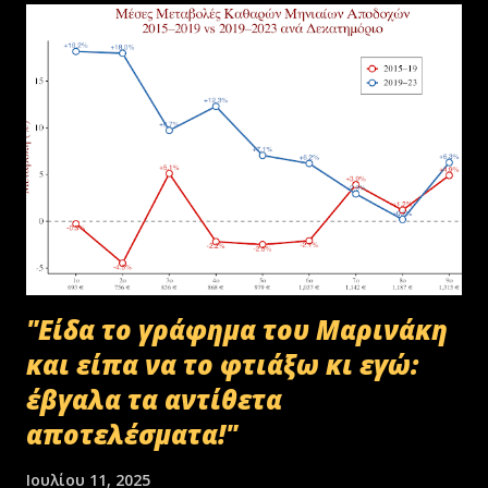
αποστολή των Πινάκων αρχείων Καταστρεπτέων Υλικών της ΠΔ
Μακεδονίας-Θράκης και ολοκληρώθηκε με το υπ.αρ.πρωτ.
23412/02-07-2025 έγγραφο της ΑΑΔΕ και το από 10-07-2025
πρωτόκολλο παράδοσης υλικών μεταξύ της ΑΑΔΕ-Γενική Δ/νση
Τελωνείων-Τμήμα Διαχείρισης Δημόσιου Υλικού και της
συνεργαζόμενης με αυτήν εταιρείας ανακύκλωσης. Διευκρινίζεται ότι
στο αρχείο αυτό δεν συμπεριλαμβάνονταν αρχειακό υλικό που είχε
κοινοποιηθεί ότι ελέγχεται και στο ψηφιακό αρχείο του ΟΠΕΚΕΠ...
"Είδα το γράφημα του Μαρινάκη
και είπα να το φτιάξω κι εγώ:
έβγαλα τα αντίθετα
αποτελέσματα!"
Ιουλίου 11, 2025