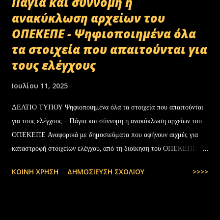
Πάγια και σύννομη η
ανακύκλωση αρχείων του
ΟΠΕΚΕΠΕ - Ψηφιοποιημένα όλα
τα στοιχεία που απαιτούνται για
τους ελέγχους
Ιουλίου 11, 2025
ΔΕΛΤΙΟ ΤΥΠΟΥ Ψηφιοποιημένα όλα τα στοιχεία που απαιτούνται
για τους ελέγχους - Πάγια και σύννομη η ανακύκλωση αρχείων του
ΟΠΕΚΕΠΕ Αναφορικά με δημοσιεύματα που αφήνουν αιχμές για
καταστροφή στοιχείων ελέγχου, από τη διοίκηση του ΟΠΕΚΕΠΕ
διευκρινίζονται τα εξής: Το αρχειακό υλικό του Οργανισμού που
ΚΟΙΝΉ ΧΡΉΣΗ
ΔΗΜΟΣΊΕΥΣΗ ΣΧΟΛΊΟΥ
>>>>
εστάλη προς ανακύκλωση στις 10-07-2025 στην Θεσσαλονίκη,
αφορούσε το έτος 2014 και η καταστροφή πραγματοποιήθηκε
σύμφωνα με την προβλεπόμενη διαδικασία καταστροφής αρχειακού
υλικού του ΟΠΕΚΕΠΕ, η οποία ξεκίνησε στις 30-01-2025 με την