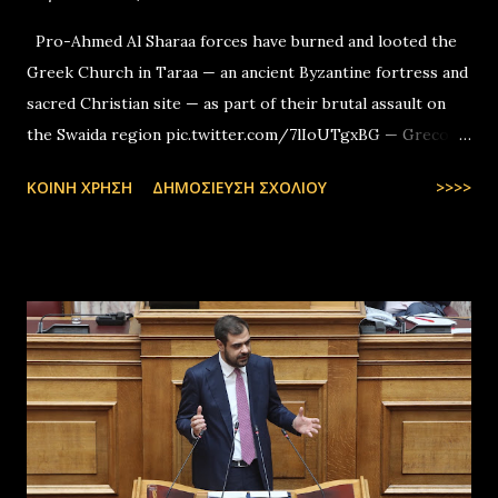
Pro-Ahmed Al Sharaa forces have burned and looted the
Greek Church in Taraa — an ancient Byzantine fortress and
sacred Christian site — as part of their brutal assault on
the Swaida region pic.twitter.com/7lIoUTgxBG — Greco-
Levantines World Wide (@GrecoLevantines) August 4, 2025
ΚΟΙΝΉ ΧΡΉΣΗ
ΔΗΜΟΣΊΕΥΣΗ ΣΧΟΛΊΟΥ
>>>>