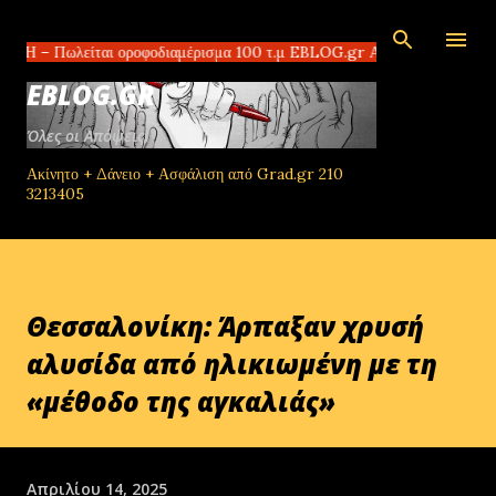
Μετάβαση στο κύριο περιεχόμενο
ωλείται οροφοδιαμέρισμα 100 τ.μ EBLOG.gr Αδίστακτοι διακινητές στο Τ
EBLOG.GR
Όλες οι Απόψεις!
Ακίνητο + Δάνειο + Ασφάλιση από Grad.gr 210
3213405
Θεσσαλονίκη: Άρπαξαν χρυσή
αλυσίδα από ηλικιωμένη με τη
«μέθοδο της αγκαλιάς»
Απριλίου 14, 2025