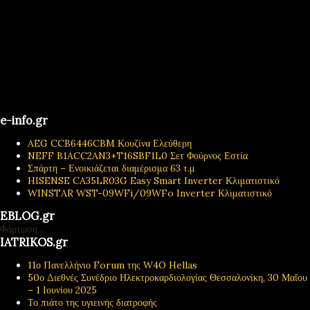
e-info.gr
AEG CCB6446CBM Κουζίνα Ελεύθερη
NEFF B1ACC2AN3+T16SBF1L0 Σετ Φούρνος Εστία
Σπάρτη – Ενοικιάζεται διαμέρισμα 63 τ.μ
HISENSE CA35LR03G Easy Smart Inverter Κλιματιστικό
WINSTAR WST-09WFi/09WFo Inverter Κλιματιστικό
EBLOG.gr
Φόρτωση...
IATRIKOS.gr
11ο Πανελλήνιο Forum της W4O Hellas
50ο Διεθνές Συνέδριο Ηλεκτροκαρδιολογίας Θεσσαλονίκη, 30 Μαΐου
– 1 Ιουνίου 2025
Το πιάτο της υγιεινής διατροφής