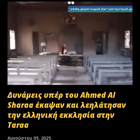
Δυνάμεις υπέρ του Ahmed Al
Sharaa έκαψαν και λεηλάτησαν
την ελληνική εκκλησία στην
Taraa
Αυγούστου 05, 2025