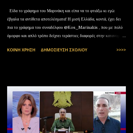
Είδα το γράφημα του Μαρινάκη και είπα να το φτιάξω κι εγώ:
έβγαλα τα αντίθετα αποτελέσματα! Η μισή Ελλάδα, κοντά, έχει δει
πια το γράφημα του συναδέλφου @Kos_Marinakis , που με πολύ
όμορφο και απλό τρόπο δείχνει τεράστιες διαφορές στην κατανομή
της αύξησης του πραγματικού… pic.twitter.com/YCAKF0fwiG
ΚΟΙΝΉ ΧΡΉΣΗ
ΔΗΜΟΣΊΕΥΣΗ ΣΧΟΛΊΟΥ
>>>>
— Stefanos Tyros (@StefanosTyros) July 11, 2025