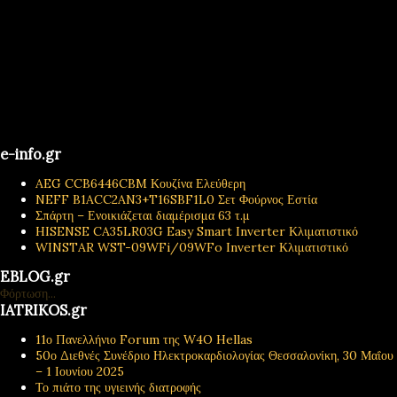
e-info.gr
AEG CCB6446CBM Κουζίνα Ελεύθερη
NEFF B1ACC2AN3+T16SBF1L0 Σετ Φούρνος Εστία
Σπάρτη – Ενοικιάζεται διαμέρισμα 63 τ.μ
HISENSE CA35LR03G Easy Smart Inverter Κλιματιστικό
WINSTAR WST-09WFi/09WFo Inverter Κλιματιστικό
EBLOG.gr
Φόρτωση...
IATRIKOS.gr
11ο Πανελλήνιο Forum της W4O Hellas
50ο Διεθνές Συνέδριο Ηλεκτροκαρδιολογίας Θεσσαλονίκη, 30 Μαΐου
– 1 Ιουνίου 2025
Το πιάτο της υγιεινής διατροφής