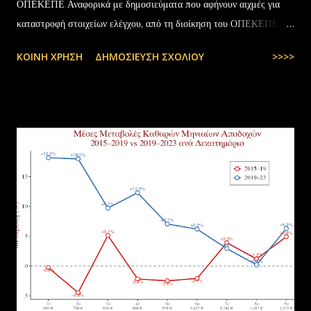
ΟΠΕΚΕΠΕ Αναφορικά με δημοσιεύματα που αφήνουν αιχμές για
καταστροφή στοιχείων ελέγχου, από τη διοίκηση του ΟΠΕΚΕΠΕ
διευκρινίζονται τα εξής: Το αρχειακό υλικό του Οργανισμού που
ΚΟΙΝΉ ΧΡΉΣΗ
ΔΗΜΟΣΊΕΥΣΗ ΣΧΟΛΊΟΥ
>>>>
εστάλη προς ανακύκλωση στις 10-07-2025 στην Θεσσαλονίκη,
αφορούσε το έτος 2014 και η καταστροφή πραγματοποιήθηκε
σύμφωνα με την προβλεπόμενη διαδικασία καταστροφής αρχειακού
υλικού του ΟΠΕΚΕΠΕ, η οποία ξεκίνησε στις 30-01-2025 με την
αποστολή των Πινάκων αρχείων Καταστρεπτέων Υλικών της ΠΔ
Μακεδονίας-Θράκης και ολοκληρώθηκε με το υπ.αρ.πρωτ.
23412/02-07-2025 έγγραφο της ΑΑΔΕ και το από 10-07-2025
πρωτόκολλο παράδοσης υλικών μεταξύ της ΑΑΔΕ-Γενική Δ/νση
Τελωνείων-Τμήμα Διαχείρισης Δημόσιου Υλικού και της
συνεργαζόμενης με αυτήν εταιρείας ανακύκλωσης. Διευκρινίζεται ότι
στο αρχείο αυτό δεν συμπεριλαμβάνονταν αρχειακό υλικό που είχε
κοινοποιηθεί ότι ελέγχεται και στο ψηφιακό αρχείο του ΟΠΕΚΕΠ...