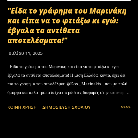
"Είδα το γράφημα του Μαρινάκη
και είπα να το φτιάξω κι εγώ:
έβγαλα τα αντίθετα
αποτελέσματα!"
Ιουλίου 11, 2025
Είδα το γράφημα του Μαρινάκη και είπα να το φτιάξω κι εγώ:
έβγαλα τα αντίθετα αποτελέσματα! Η μισή Ελλάδα, κοντά, έχει δει
πια το γράφημα του συναδέλφου @Kos_Marinakis , που με πολύ
όμορφο και απλό τρόπο δείχνει τεράστιες διαφορές στην κατανομή
της αύξησης του πραγματικού… pic.twitter.com/YCAKF0fwiG
ΚΟΙΝΉ ΧΡΉΣΗ
ΔΗΜΟΣΊΕΥΣΗ ΣΧΟΛΊΟΥ
>>>>
— Stefanos Tyros (@StefanosTyros) July 11, 2025