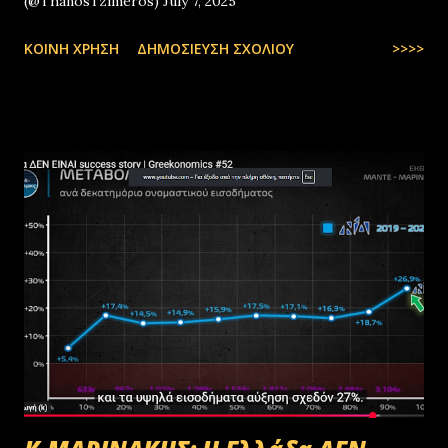
(@ThanosTzimeros) July 7, 2025
ΚΟΙΝΉ ΧΡΉΣΗ
ΔΗΜΟΣΊΕΥΣΗ ΣΧΟΛΊΟΥ
>>>>