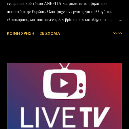
έχουμε ειδικού τύπου ΑΝΕΡΓΙΑ και μάλιστα το υψηλότερο
ποσοστό στην Ευρώπη. Όλοι ψάχνουν εργάτες για συλλογή του
ελαιοκάρπου, ωστόσο κανένας δεν βρίσκει και καταλήγει στους
αλλοδαπούς. Το παράξενο είναι ότι ενώ έχουν έρθει τόσοι αλλοδαποί
ΚΟΙΝΉ ΧΡΉΣΗ
26 ΣΧΌΛΙΑ
>>>>
στην Ελλάδα, πάλι δεν μας φτάνουν. Στην Ελλάδα του 1.000.000
ανέργων,κανένας δεν πάει να μαζέψει ελιές. Μάλλον οι Έλληνες είναι
γεννημένοι αφεντικά...