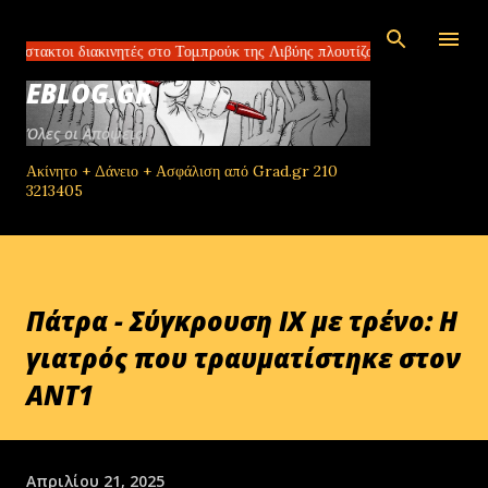
Μετάβαση στο κύριο περιεχόμενο
ι διακινητές στο Τομπρούκ της Λιβύης πλουτίζουν πουλώντας ελπίδα ΗΠΑ
EBLOG.GR
Όλες οι Απόψεις!
Ακίνητο + Δάνειο + Ασφάλιση από Grad.gr 210
3213405
Πάτρα - Σύγκρουση ΙΧ με τρένο: Η
γιατρός που τραυματίστηκε στον
ΑΝΤ1
Απριλίου 21, 2025