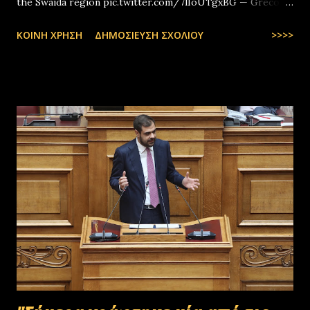
the Swaida region pic.twitter.com/7lIoUTgxBG — Greco-
Levantines World Wide (@GrecoLevantines) August 4, 2025
ΚΟΙΝΉ ΧΡΉΣΗ
ΔΗΜΟΣΊΕΥΣΗ ΣΧΟΛΊΟΥ
>>>>