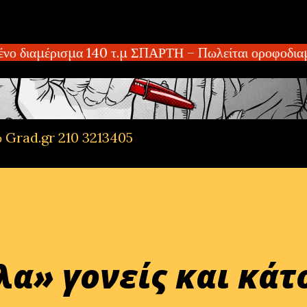
Μετάβαση στο κύριο περιεχόμενο
ο διαμέρισμα 140 τ.μ ΣΠΑΡΤΗ – Πωλείται οροφοδιαμέ
ό Grad.gr 210 3213405
λα» γονείς και κάτ