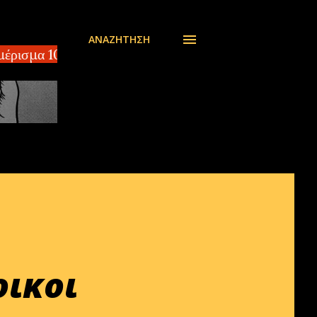
ΑΝΑΖΉΤΗΣΗ
ρισμα 100 τ.μ EBLOG.gr Αδίστακτοι διακινητές στο 
οικοι