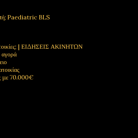
πή; Paediatric BLS
κατοικίες; | ΕΙΔΗΣΕΙΣ ΑΚΙΝΗΤΩΝ
η αγορά
ειο
ατοικίας
ς με 70.000€