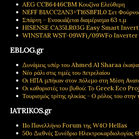
AEG CCB6446CBM Κουζίνα Ελεύθερη
NEFF B1ACC2AN3+T16SBF1L0 Σετ Φούρνος
Σπάρτη – Ενοικιάζεται διαμέρισμα 63 τ.μ
HISENSE CA35LR03G Easy Smart Inverter
WINSTAR WST-09WFi/09WFo Inverter Κ
EBLOG.gr
Δυνάμεις υπέρ του Ahmed Al Sharaa έκαψαν 
Νέο ράλι στις τιμές του πετρελαίου
Οι ΗΠΑ μπήκαν στον πόλεμο στη Μέση Ανατ
Οι καθαριστές του βυθού: Το Greek Eco Proj
Τουρισμός τρίτης ηλικίας - Ο ρόλος του στην 
IATRIKOS.gr
11ο Πανελλήνιο Forum της W4O Hellas
50ο Διεθνές Συνέδριο Ηλεκτροκαρδιολογίας Θ