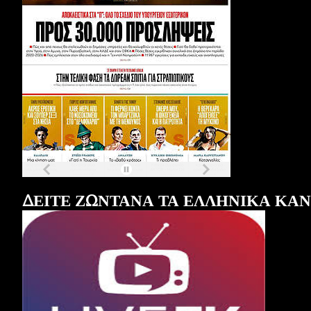
Τα
πρωτοσέλιδα
των
εφημερίδων
ΔΕΙΤΕ ΖΩΝΤΑΝΑ ΤΑ ΕΛΛΗΝΙΚΑ ΚΑ