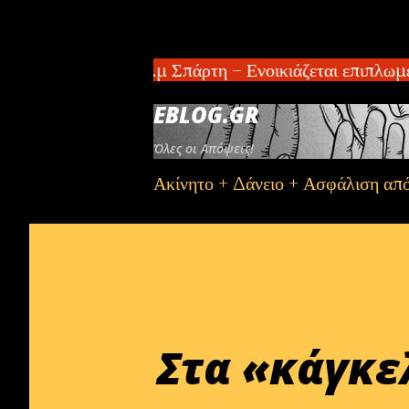
αμέρισμα 100 τ.μ Σπάρτη – Ενοικιάζεται επιπλωμέν
EBLOG.GR
Όλες οι Απόψεις!
Ακίνητο + Δάνειο + Ασφάλιση απ
Στα «κάγκε