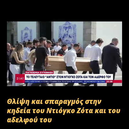
Θλίψη και σπαραγμός στην
κηδεία του Ντιόγκο Ζότα και του
αδελφού του