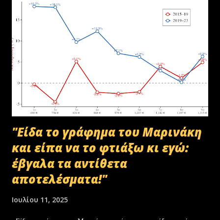
Μακεδονίας-Θράκης και ολοκληρώθηκε με το υπ.αρ.πρωτ.
23412/02-07-2025 έγγραφο της ΑΑΔΕ και το από 10-07-2025
πρωτόκολλο παράδοσης υλικών μεταξύ της ΑΑΔΕ-Γενική Δ/νση
Τελωνείων-Τμήμα Διαχείρισης Δημόσιου Υλικού και της
συνεργαζόμενης με αυτήν εταιρείας ανακύκλωσης. Διευκρινίζεται ότι
στο αρχείο αυτό δεν συμπεριλαμβάνονταν αρχειακό υλικό που είχε
κοινοποιηθεί ότι ελέγχεται και στο ψηφιακό αρχείο του ΟΠΕΚΕΠ...
"Είδα το γράφημα του Μαρινάκη
και είπα να το φτιάξω κι εγώ:
έβγαλα τα αντίθετα
αποτελέσματα!"
Ιουλίου 11, 2025