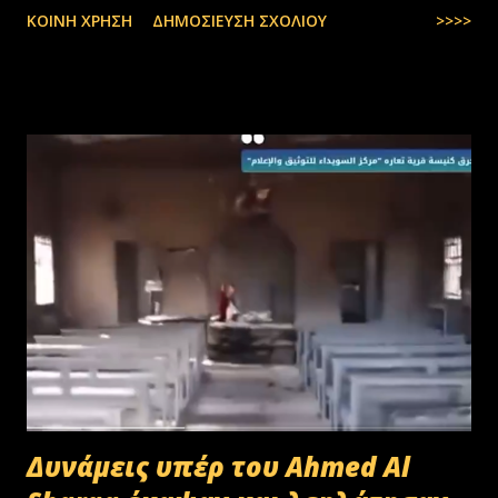
ΚΟΙΝΉ ΧΡΉΣΗ
ΔΗΜΟΣΊΕΥΣΗ ΣΧΟΛΊΟΥ
>>>>
Δυνάμεις υπέρ του Ahmed Al