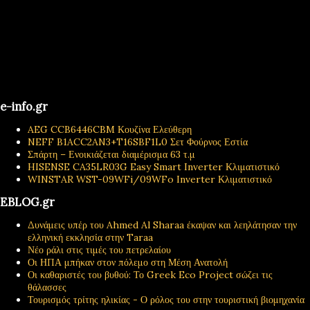
e-info.gr
AEG CCB6446CBM Κουζίνα Ελεύθερη
NEFF B1ACC2AN3+T16SBF1L0 Σετ Φούρνος Εστία
Σπάρτη – Ενοικιάζεται διαμέρισμα 63 τ.μ
HISENSE CA35LR03G Easy Smart Inverter Κλιματιστικό
WINSTAR WST-09WFi/09WFo Inverter Κλιματιστικό
EBLOG.gr
Δυνάμεις υπέρ του Ahmed Al Sharaa έκαψαν και λεηλάτησαν την
ελληνική εκκλησία στην Taraa
Νέο ράλι στις τιμές του πετρελαίου
Οι ΗΠΑ μπήκαν στον πόλεμο στη Μέση Ανατολή
Οι καθαριστές του βυθού: Το Greek Eco Project σώζει τις
θάλασσες
Τουρισμός τρίτης ηλικίας - Ο ρόλος του στην τουριστική βιομηχανία