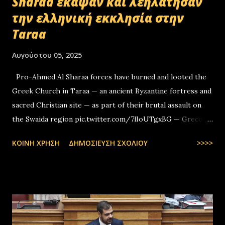
Sharaa έκαψαν και λεηλάτησαν
την ελληνική εκκλησία στην
Taraa
Αυγούστου 05, 2025
Pro-Ahmed Al Sharaa forces have burned and looted the
Greek Church in Taraa — an ancient Byzantine fortress and
sacred Christian site — as part of their brutal assault on
the Swaida region pic.twitter.com/7lIoUTgxBG — Greco-
Levantines World Wide (@GrecoLevantines) August 4, 2025
ΚΟΙΝΉ ΧΡΉΣΗ
ΔΗΜΟΣΊΕΥΣΗ ΣΧΟΛΊΟΥ
>>>>