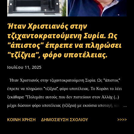
Ήταν Χριστιανός στην
τζιχαντοκρατούμενη Συρία. Ως
"άπιστος" έπρεπε να πληρώσει
"τζίζγια", φόρο υποτέλειας.
Ιουλίου 11, 2025
Ήταν Χριστιανός στην τζιχαντοκρατούμενη Συρία. Ως "άπιστος"
έπρεπε να πληρώσει "τζίζγια", φόρο υποτέλειας. Το Κοράνι το λέει
ξεκάθαρα: "Πολεμάτε αυτούς που δεν πιστεύουν στον Αλλάχ (...)
μέχρι δώσουν φόρο υποτέλειας (τζίζγια) με εκούσια υποταγή, και
αισθανθούν τον εαυτό τους… — Θάνος Τζήμερος
ΚΟΙΝΉ ΧΡΉΣΗ
ΔΗΜΟΣΊΕΥΣΗ ΣΧΟΛΊΟΥ
>>>>
(@ThanosTzimeros) July 11, 2025