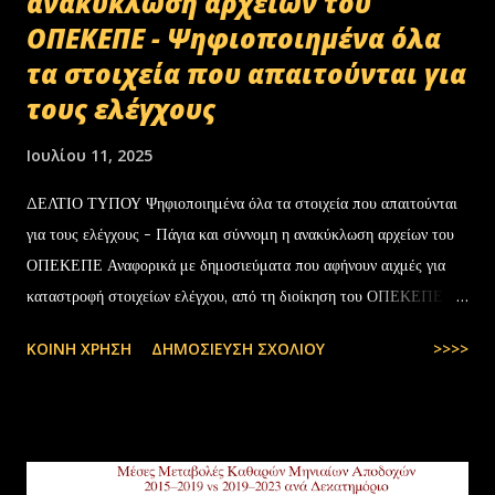
ανακύκλωση αρχείων του
ΟΠΕΚΕΠΕ - Ψηφιοποιημένα όλα
τα στοιχεία που απαιτούνται για
τους ελέγχους
Ιουλίου 11, 2025
ΔΕΛΤΙΟ ΤΥΠΟΥ Ψηφιοποιημένα όλα τα στοιχεία που απαιτούνται
για τους ελέγχους - Πάγια και σύννομη η ανακύκλωση αρχείων του
ΟΠΕΚΕΠΕ Αναφορικά με δημοσιεύματα που αφήνουν αιχμές για
καταστροφή στοιχείων ελέγχου, από τη διοίκηση του ΟΠΕΚΕΠΕ
διευκρινίζονται τα εξής: Το αρχειακό υλικό του Οργανισμού που
ΚΟΙΝΉ ΧΡΉΣΗ
ΔΗΜΟΣΊΕΥΣΗ ΣΧΟΛΊΟΥ
>>>>
εστάλη προς ανακύκλωση στις 10-07-2025 στην Θεσσαλονίκη,
αφορούσε το έτος 2014 και η καταστροφή πραγματοποιήθηκε
σύμφωνα με την προβλεπόμενη διαδικασία καταστροφής αρχειακού
υλικού του ΟΠΕΚΕΠΕ, η οποία ξεκίνησε στις 30-01-2025 με την
αποστολή των Πινάκων αρχείων Καταστρεπτέων Υλικών της ΠΔ