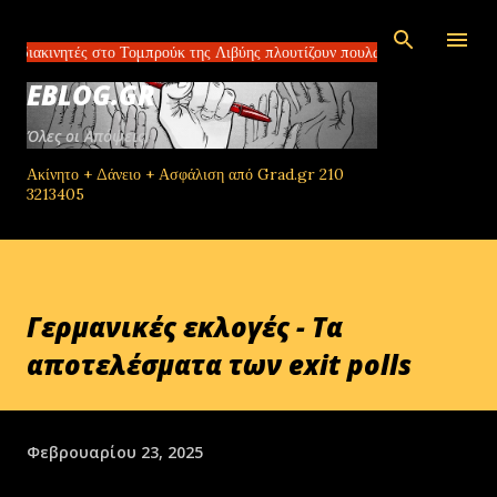
Μετάβαση στο κύριο περιεχόμενο
τές στο Τομπρούκ της Λιβύης πλουτίζουν πουλώντας ελπίδα ΗΠΑ και Κίνα
EBLOG.GR
Όλες οι Απόψεις!
Ακίνητο + Δάνειο + Ασφάλιση από Grad.gr 210
3213405
Γερμανικές εκλογές - Τα
αποτελέσματα των exit polls
Φεβρουαρίου 23, 2025