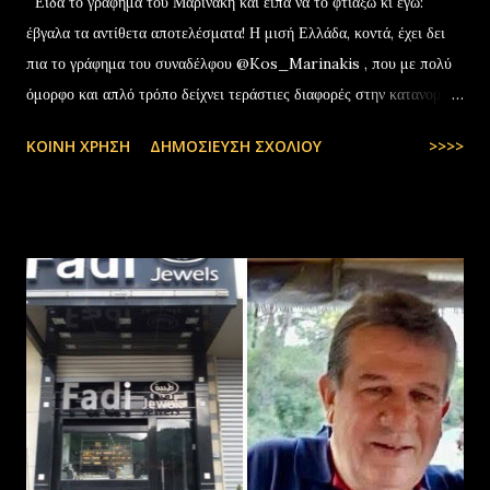
Είδα το γράφημα του Μαρινάκη και είπα να το φτιάξω κι εγώ:
έβγαλα τα αντίθετα αποτελέσματα! Η μισή Ελλάδα, κοντά, έχει δει
πια το γράφημα του συναδέλφου @Kos_Marinakis , που με πολύ
όμορφο και απλό τρόπο δείχνει τεράστιες διαφορές στην κατανομή
της αύξησης του πραγματικού… pic.twitter.com/YCAKF0fwiG
ΚΟΙΝΉ ΧΡΉΣΗ
ΔΗΜΟΣΊΕΥΣΗ ΣΧΟΛΊΟΥ
>>>>
— Stefanos Tyros (@StefanosTyros) July 11, 2025