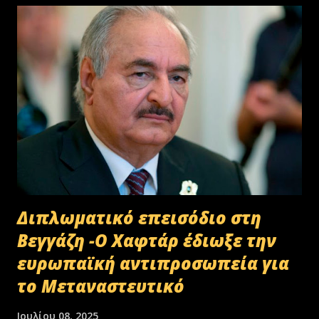
Διπλωματικό επεισόδιο στη
Βεγγάζη -Ο Χαφτάρ έδιωξε την
ευρωπαϊκή αντιπροσωπεία για
το Μεταναστευτικό
Ιουλίου 08, 2025