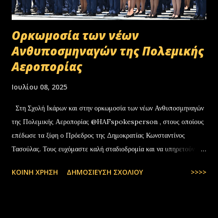
Oρκωμοσία των νέων
Ανθυποσμηναγών της Πολεμικής
Αεροπορίας
Ιουλίου 08, 2025
Στη Σχολή Ικάρων και στην ορκωμοσία των νέων Ανθυποσμηναγών
της Πολεμικής Αεροπορίας @HAFspokesperson , στους οποίους
επέδωσε τα ξίφη ο Πρόεδρος της Δημοκρατίας Κωνσταντίνος
Τασούλας. Τους ευχόμαστε καλή σταδιοδρομία και να υπηρετούν με
υπερηφάνεια την Πατρίδα. #ΠολεμικήΑεροπορία …
ΚΟΙΝΉ ΧΡΉΣΗ
ΔΗΜΟΣΊΕΥΣΗ ΣΧΟΛΊΟΥ
>>>>
pic.twitter.com/t6bNFBH5Ce — Nikos Dendias
(@NikosDendias) July 8, 2025