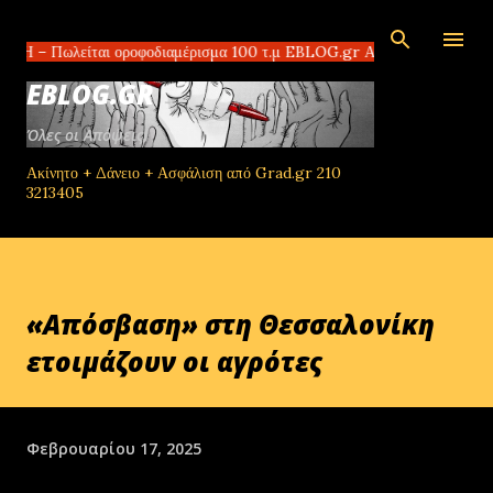
Μετάβαση στο κύριο περιεχόμενο
είται οροφοδιαμέρισμα 100 τ.μ EBLOG.gr Αδίστακτοι διακινητές στο Τομ
EBLOG.GR
Όλες οι Απόψεις!
Ακίνητο + Δάνειο + Ασφάλιση από Grad.gr 210
3213405
«Απόσβαση» στη Θεσσαλονίκη
ετοιμάζουν οι αγρότες
Φεβρουαρίου 17, 2025