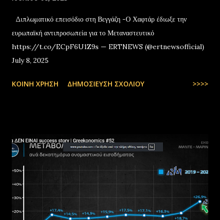
Διπλωματικό επεισόδιο στη Βεγγάζη -Ο Χαφτάρ έδιωξε την
ευρωπαϊκή αντιπροσωπεία για το Μεταναστευτικό
https://t.co/ECpF6U1Z9s — ERTNEWS (@ertnewsofficial)
July 8, 2025
ΚΟΙΝΉ ΧΡΉΣΗ
ΔΗΜΟΣΊΕΥΣΗ ΣΧΟΛΊΟΥ
>>>>