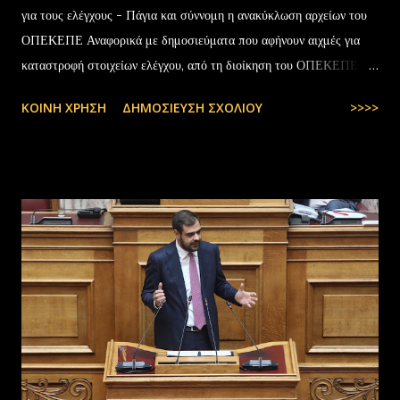
για τους ελέγχους - Πάγια και σύννομη η ανακύκλωση αρχείων του
ΟΠΕΚΕΠΕ Αναφορικά με δημοσιεύματα που αφήνουν αιχμές για
καταστροφή στοιχείων ελέγχου, από τη διοίκηση του ΟΠΕΚΕΠΕ
διευκρινίζονται τα εξής: Το αρχειακό υλικό του Οργανισμού που
ΚΟΙΝΉ ΧΡΉΣΗ
ΔΗΜΟΣΊΕΥΣΗ ΣΧΟΛΊΟΥ
>>>>
εστάλη προς ανακύκλωση στις 10-07-2025 στην Θεσσαλονίκη,
αφορούσε το έτος 2014 και η καταστροφή πραγματοποιήθηκε
σύμφωνα με την προβλεπόμενη διαδικασία καταστροφής αρχειακού
υλικού του ΟΠΕΚΕΠΕ, η οποία ξεκίνησε στις 30-01-2025 με την
αποστολή των Πινάκων αρχείων Καταστρεπτέων Υλικών της ΠΔ
Μακεδονίας-Θράκης και ολοκληρώθηκε με το υπ.αρ.πρωτ.
23412/02-07-2025 έγγραφο της ΑΑΔΕ και το από 10-07-2025
πρωτόκολλο παράδοσης υλικών μεταξύ της ΑΑΔΕ-Γενική Δ/νση
Τελωνείων-Τμήμα Διαχείρισης Δημόσιου Υλικού και της
συνεργαζόμενης με αυτήν εταιρείας ανακύκλωσης. Διευκρινίζεται ότι
στο αρχείο αυτό δεν συμπεριλαμβάνονταν αρχειακό υλικό που είχε
κοινοποιηθεί ότι ελέγχεται και στο ψηφιακό αρχείο του ΟΠΕΚΕΠ...