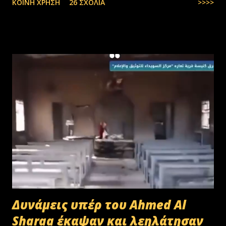
ΚΟΙΝΉ ΧΡΉΣΗ
26 ΣΧΌΛΙΑ
>>>>
στην Ελλάδα, πάλι δεν μας φτάνουν. Στην Ελλάδα του 1.000.000
ανέργων,κανένας δεν πάει να μαζέψει ελιές. Μάλλον οι Έλληνες είναι
γεννημένοι αφεντικά...
Δυνάμεις υπέρ του Ahmed Al
Sharaa έκαψαν και λεηλάτησαν