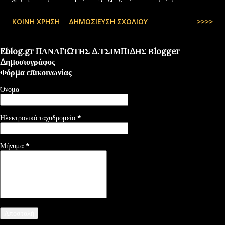
περιορισμένες και όχι πάντα… — kyranakis (@kyranakis) July 6,
ΚΟΙΝΉ ΧΡΉΣΗ
ΔΗΜΟΣΊΕΥΣΗ ΣΧΟΛΊΟΥ
>>>>
2025
Eblog.gr ΠΑΝΑΓΙΩΤΗΣ Δ.ΤΣΙΜΠΙΔΗΣ Βlogger
Δημοσιογράφος
Φόρμα επικοινωνίας
Όνομα
Ηλεκτρονικό ταχυδρομείο
*
Μήνυμα
*