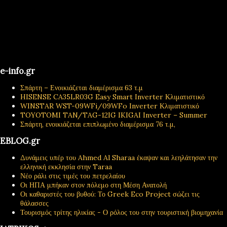
e-info.gr
Σπάρτη – Ενοικιάζεται διαμέρισμα 63 τ.μ
HISENSE CA35LR03G Easy Smart Inverter Κλιματιστικό
WINSTAR WST-09WFi/09WFo Inverter Κλιματιστικό
TOYOTOMI TAN/TAG-12IG IKIGAI Inverter – Summer
Σπάρτη, ενοικιάζεται επιπλωμένο διαμέρισμα 76 τ.μ,
EBLOG.gr
Δυνάμεις υπέρ του Ahmed Al Sharaa έκαψαν και λεηλάτησαν την
ελληνική εκκλησία στην Taraa
Νέο ράλι στις τιμές του πετρελαίου
Οι ΗΠΑ μπήκαν στον πόλεμο στη Μέση Ανατολή
Οι καθαριστές του βυθού: Το Greek Eco Project σώζει τις
θάλασσες
Τουρισμός τρίτης ηλικίας - Ο ρόλος του στην τουριστική βιομηχανία