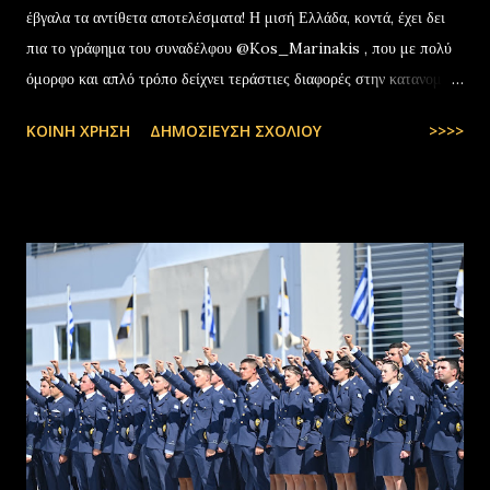
έβγαλα τα αντίθετα αποτελέσματα! Η μισή Ελλάδα, κοντά, έχει δει
πια το γράφημα του συναδέλφου @Kos_Marinakis , που με πολύ
όμορφο και απλό τρόπο δείχνει τεράστιες διαφορές στην κατανομή
της αύξησης του πραγματικού… pic.twitter.com/YCAKF0fwiG
ΚΟΙΝΉ ΧΡΉΣΗ
ΔΗΜΟΣΊΕΥΣΗ ΣΧΟΛΊΟΥ
>>>>
— Stefanos Tyros (@StefanosTyros) July 11, 2025