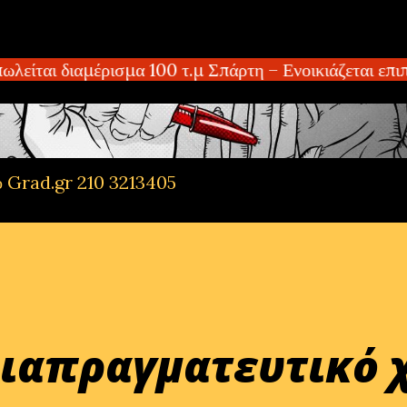
Μετάβαση στο κύριο περιεχόμενο
αι διαμέρισμα 100 τ.μ Σπάρτη – Ενοικιάζεται επιπλ
ό Grad.gr 210 3213405
Διαπραγματευτικό 