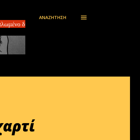
ΑΝΑΖΉΤΗΣΗ
ωμένο διαμέρισμα 140 τ.μ ΣΠΑΡΤΗ – Πωλείται οροφοδ
χαρτί