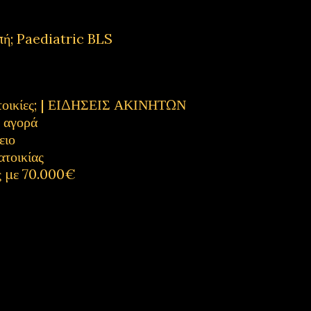
πή; Paediatric BLS
κατοικίες; | ΕΙΔΗΣΕΙΣ ΑΚΙΝΗΤΩΝ
η αγορά
ειο
ατοικίας
ς με 70.000€