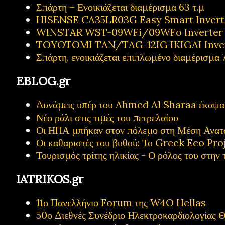
Σπάρτη – Ενοικιάζεται διαμέρισμα 63 τ.μ
HISENSE CA35LR03G Easy Smart Inverter
WINSTAR WST-09WFi/09WFo Inverter Κ
TOYOTOMI TAN/TAG-12IG IKIGAI Inve
Σπάρτη, ενοικιάζεται επιπλωμένο διαμέρισμα 7
EBLOG.gr
Δυνάμεις υπέρ του Ahmed Al Sharaa έκαψαν 
Νέο ράλι στις τιμές του πετρελαίου
Οι ΗΠΑ μπήκαν στον πόλεμο στη Μέση Ανατ
Οι καθαριστές του βυθού: Το Greek Eco Proj
Τουρισμός τρίτης ηλικίας - Ο ρόλος του στην 
IATRIKOS.gr
11ο Πανελλήνιο Forum της W4O Hellas
50ο Διεθνές Συνέδριο Ηλεκτροκαρδιολογίας Θ