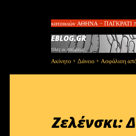
αι συγκρότημα 2 κατοικιών ΑΘΗΝΑ – ΠΑΓΚΡΑΤΙ πωλείτ
EBLOG.GR
Όλες οι Απόψεις!
Ακίνητο + Δάνειο + Ασφάλιση απ
Ζελένσκι: 