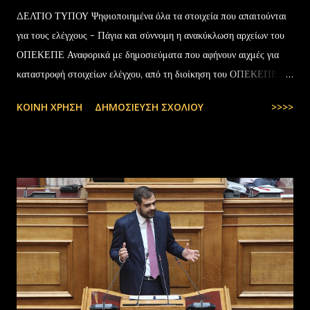
ΔΕΛΤΙΟ ΤΥΠΟΥ Ψηφιοποιημένα όλα τα στοιχεία που απαιτούνται
για τους ελέγχους - Πάγια και σύννομη η ανακύκλωση αρχείων του
ΟΠΕΚΕΠΕ Αναφορικά με δημοσιεύματα που αφήνουν αιχμές για
καταστροφή στοιχείων ελέγχου, από τη διοίκηση του ΟΠΕΚΕΠΕ
διευκρινίζονται τα εξής: Το αρχειακό υλικό του Οργανισμού που
ΚΟΙΝΉ ΧΡΉΣΗ
ΔΗΜΟΣΊΕΥΣΗ ΣΧΟΛΊΟΥ
>>>>
εστάλη προς ανακύκλωση στις 10-07-2025 στην Θεσσαλονίκη,
αφορούσε το έτος 2014 και η καταστροφή πραγματοποιήθηκε
σύμφωνα με την προβλεπόμενη διαδικασία καταστροφής αρχειακού
υλικού του ΟΠΕΚΕΠΕ, η οποία ξεκίνησε στις 30-01-2025 με την
αποστολή των Πινάκων αρχείων Καταστρεπτέων Υλικών της ΠΔ
Μακεδονίας-Θράκης και ολοκληρώθηκε με το υπ.αρ.πρωτ.
23412/02-07-2025 έγγραφο της ΑΑΔΕ και το από 10-07-2025
πρωτόκολλο παράδοσης υλικών μεταξύ της ΑΑΔΕ-Γενική Δ/νση
Τελωνείων-Τμήμα Διαχείρισης Δημόσιου Υλικού και της
συνεργαζόμενης με αυτήν εταιρείας ανακύκλωσης. Διευκρινίζεται ότι
στο αρχείο αυτό δεν συμπεριλαμβάνονταν αρχειακό υλικό που είχε