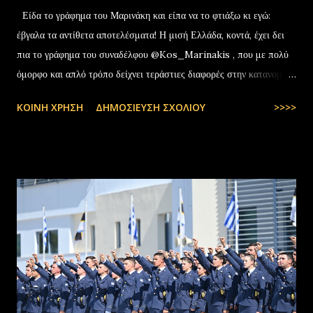
Είδα το γράφημα του Μαρινάκη και είπα να το φτιάξω κι εγώ:
έβγαλα τα αντίθετα αποτελέσματα! Η μισή Ελλάδα, κοντά, έχει δει
πια το γράφημα του συναδέλφου @Kos_Marinakis , που με πολύ
όμορφο και απλό τρόπο δείχνει τεράστιες διαφορές στην κατανομή
της αύξησης του πραγματικού… pic.twitter.com/YCAKF0fwiG
ΚΟΙΝΉ ΧΡΉΣΗ
ΔΗΜΟΣΊΕΥΣΗ ΣΧΟΛΊΟΥ
>>>>
— Stefanos Tyros (@StefanosTyros) July 11, 2025