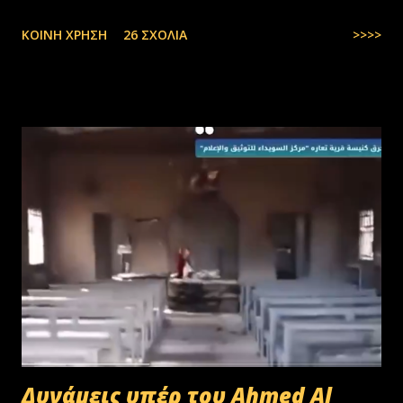
αλλοδαπούς. Το παράξενο είναι ότι ενώ έχουν έρθει τόσοι αλλοδαποί
ΚΟΙΝΉ ΧΡΉΣΗ
26 ΣΧΌΛΙΑ
>>>>
στην Ελλάδα, πάλι δεν μας φτάνουν. Στην Ελλάδα του 1.000.000
ανέργων,κανένας δεν πάει να μαζέψει ελιές. Μάλλον οι Έλληνες είναι
γεννημένοι αφεντικά...
Δυνάμεις υπέρ του Ahmed Al