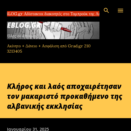
Μετάβαση στο κύριο περιεχόμενο
r Αδίστακτοι διακινητές στο Τομπρούκ της Λιβύης πλουτίζουν πουλώντας
EBLOG.GR
Όλες οι Απόψεις!
Ακίνητο + Δάνειο + Ασφάλιση από Grad.gr 210
3213405
Κλήρος και λαός αποχαιρέτησαν
τον μακαριστό προκαθήμενο της
αλβανικής εκκλησίας
Ιανουαρίου 31, 2025