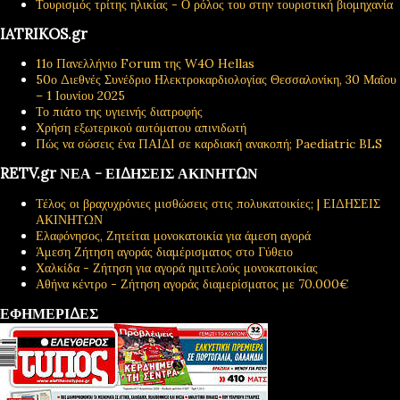
Τουρισμός τρίτης ηλικίας - Ο ρόλος του στην τουριστική βιομηχανία
IATRIKOS.gr
11ο Πανελλήνιο Forum της W4O Hellas
50ο Διεθνές Συνέδριο Ηλεκτροκαρδιολογίας Θεσσαλονίκη, 30 Μαΐου
– 1 Ιουνίου 2025
Το πιάτο της υγιεινής διατροφής
Χρήση εξωτερικού αυτόματου απινιδωτή
Πώς να σώσεις ένα ΠΑΙΔΙ σε καρδιακή ανακοπή; Paediatric BLS
RETV.gr ΝΕΑ - ΕΙΔΗΣΕΙΣ ΑΚΙΝΗΤΩΝ
Τέλος οι βραχυχρόνιες μισθώσεις στις πολυκατοικίες; | ΕΙΔΗΣΕΙΣ
ΑΚΙΝΗΤΩΝ
Ελαφόνησος, Ζητείται μονοκατοικία για άμεση αγορά
Άμεση Ζήτηση αγοράς διαμέρισματος στο Γύθειο
Χαλκίδα - Ζήτηση για αγορά ημιτελούς μονοκατοικίας
Αθήνα κέντρο - Ζήτηση αγοράς διαμερίσματος με 70.000€
ΕΦΗΜΕΡΙΔΕΣ