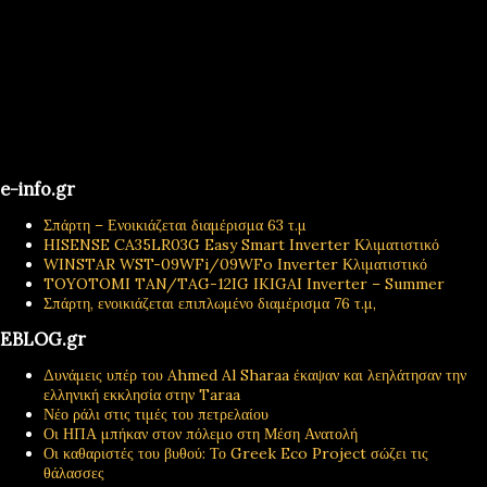
e-info.gr
Σπάρτη – Ενοικιάζεται διαμέρισμα 63 τ.μ
HISENSE CA35LR03G Easy Smart Inverter Κλιματιστικό
WINSTAR WST-09WFi/09WFo Inverter Κλιματιστικό
TOYOTOMI TAN/TAG-12IG IKIGAI Inverter – Summer
Σπάρτη, ενοικιάζεται επιπλωμένο διαμέρισμα 76 τ.μ,
EBLOG.gr
Δυνάμεις υπέρ του Ahmed Al Sharaa έκαψαν και λεηλάτησαν την
ελληνική εκκλησία στην Taraa
Νέο ράλι στις τιμές του πετρελαίου
Οι ΗΠΑ μπήκαν στον πόλεμο στη Μέση Ανατολή
Οι καθαριστές του βυθού: Το Greek Eco Project σώζει τις
θάλασσες