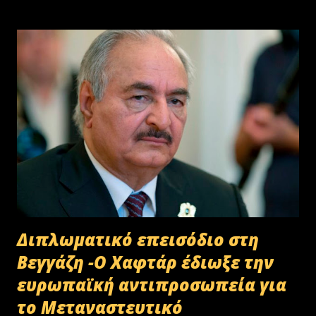
Διπλωματικό επεισόδιο στη
Βεγγάζη -Ο Χαφτάρ έδιωξε την
ευρωπαϊκή αντιπροσωπεία για
το Μεταναστευτικό