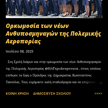
Oρκωμοσία των νέων
Ανθυποσμηναγών της Πολεμικής
Αεροπορίας
Ιουλίου 08, 2025
Στη Σχολή Ικάρων και στην ορκωμοσία των νέων Ανθυποσμηναγών
της Πολεμικής Αεροπορίας @HAFspokesperson , στους οποίους
επέδωσε τα ξίφη ο Πρόεδρος της Δημοκρατίας Κωνσταντίνος
Τασούλας. Τους ευχόμαστε καλή σταδιοδρομία και να υπηρετούν με
υπερηφάνεια την Πατρίδα. #ΠολεμικήΑεροπορία …
ΚΟΙΝΉ ΧΡΉΣΗ
ΔΗΜΟΣΊΕΥΣΗ ΣΧΟΛΊΟΥ
>>>>
pic.twitter.com/t6bNFBH5Ce — Nikos Dendias
(@NikosDendias) July 8, 2025