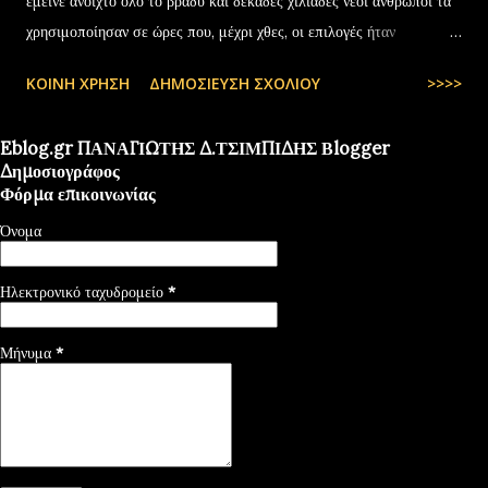
έμεινε ανοιχτό όλο το βράδυ και δεκάδες χιλιάδες νέοι άνθρωποι τα
χρησιμοποίησαν σε ώρες που, μέχρι χθες, οι επιλογές ήταν
περιορισμένες και όχι πάντα… — kyranakis (@kyranakis) July 6,
ΚΟΙΝΉ ΧΡΉΣΗ
ΔΗΜΟΣΊΕΥΣΗ ΣΧΟΛΊΟΥ
>>>>
2025
Eblog.gr ΠΑΝΑΓΙΩΤΗΣ Δ.ΤΣΙΜΠΙΔΗΣ Βlogger
Δημοσιογράφος
Φόρμα επικοινωνίας
Όνομα
Ηλεκτρονικό ταχυδρομείο
*
Μήνυμα
*