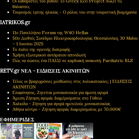
Οι καθαριστές του βυθού: Το Greek Eco Project σώζει τις
θάλασσες
Τουρισμός τρίτης ηλικίας - Ο ρόλος του στην τουριστική βιομηχανία
IATRIKOS.gr
11ο Πανελλήνιο Forum της W4O Hellas
50ο Διεθνές Συνέδριο Ηλεκτροκαρδιολογίας Θεσσαλονίκη, 30 Μαΐου
– 1 Ιουνίου 2025
Το πιάτο της υγιεινής διατροφής
Χρήση εξωτερικού αυτόματου απινιδωτή
Πώς να σώσεις ένα ΠΑΙΔΙ σε καρδιακή ανακοπή; Paediatric BLS
RETV.gr ΝΕΑ - ΕΙΔΗΣΕΙΣ ΑΚΙΝΗΤΩΝ
Τέλος οι βραχυχρόνιες μισθώσεις στις πολυκατοικίες; | ΕΙΔΗΣΕΙΣ
ΑΚΙΝΗΤΩΝ
Ελαφόνησος, Ζητείται μονοκατοικία για άμεση αγορά
Άμεση Ζήτηση αγοράς διαμέρισματος στο Γύθειο
Χαλκίδα - Ζήτηση για αγορά ημιτελούς μονοκατοικίας
Αθήνα κέντρο - Ζήτηση αγοράς διαμερίσματος με 70.000€
ΕΦΗΜΕΡΙΔΕΣ