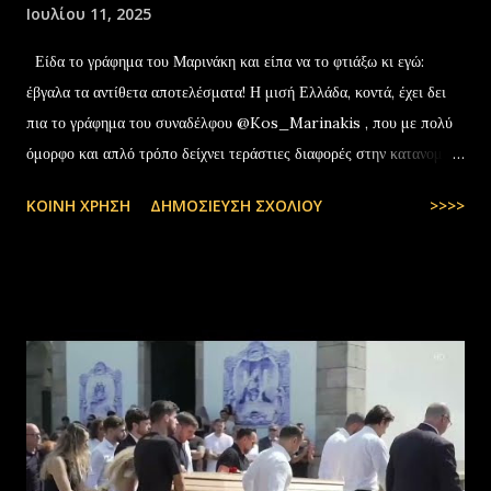
Ιουλίου 11, 2025
Είδα το γράφημα του Μαρινάκη και είπα να το φτιάξω κι εγώ:
έβγαλα τα αντίθετα αποτελέσματα! Η μισή Ελλάδα, κοντά, έχει δει
πια το γράφημα του συναδέλφου @Kos_Marinakis , που με πολύ
όμορφο και απλό τρόπο δείχνει τεράστιες διαφορές στην κατανομή
της αύξησης του πραγματικού… pic.twitter.com/YCAKF0fwiG
ΚΟΙΝΉ ΧΡΉΣΗ
ΔΗΜΟΣΊΕΥΣΗ ΣΧΟΛΊΟΥ
>>>>
— Stefanos Tyros (@StefanosTyros) July 11, 2025