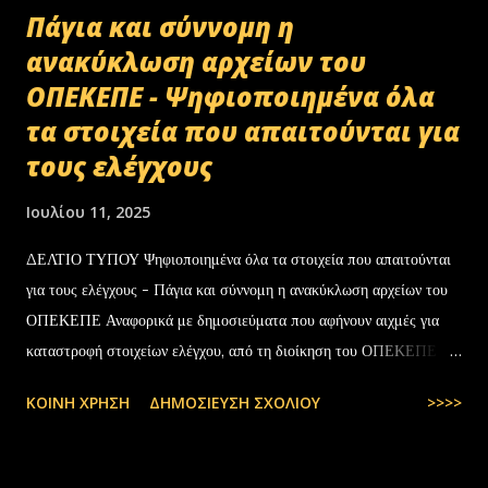
Πάγια και σύννομη η
ανακύκλωση αρχείων του
ΟΠΕΚΕΠΕ - Ψηφιοποιημένα όλα
τα στοιχεία που απαιτούνται για
τους ελέγχους
Ιουλίου 11, 2025
ΔΕΛΤΙΟ ΤΥΠΟΥ Ψηφιοποιημένα όλα τα στοιχεία που απαιτούνται
για τους ελέγχους - Πάγια και σύννομη η ανακύκλωση αρχείων του
ΟΠΕΚΕΠΕ Αναφορικά με δημοσιεύματα που αφήνουν αιχμές για
καταστροφή στοιχείων ελέγχου, από τη διοίκηση του ΟΠΕΚΕΠΕ
διευκρινίζονται τα εξής: Το αρχειακό υλικό του Οργανισμού που
ΚΟΙΝΉ ΧΡΉΣΗ
ΔΗΜΟΣΊΕΥΣΗ ΣΧΟΛΊΟΥ
>>>>
εστάλη προς ανακύκλωση στις 10-07-2025 στην Θεσσαλονίκη,
αφορούσε το έτος 2014 και η καταστροφή πραγματοποιήθηκε
σύμφωνα με την προβλεπόμενη διαδικασία καταστροφής αρχειακού