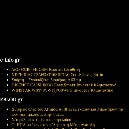
e-info.gr
AEG CCB6446CBM Κουζίνα Ελεύθερη
NEFF B1ACC2AN3+T16SBF1L0 Σετ Φούρνος Εστία
Σπάρτη – Ενοικιάζεται διαμέρισμα 63 τ.μ
HISENSE CA35LR03G Easy Smart Inverter Κλιματιστικό
WINSTAR WST-09WFi/09WFo Inverter Κλιματιστικό
EBLOG.gr
Δυνάμεις υπέρ του Ahmed Al Sharaa έκαψαν και λεηλάτησαν την
ελληνική εκκλησία στην Taraa
Νέο ράλι στις τιμές του πετρελαίου
Οι ΗΠΑ μπήκαν στον πόλεμο στη Μέση Ανατολή