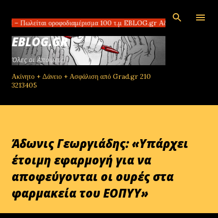
Μετάβαση στο κύριο περιεχόμενο
είται οροφοδιαμέρισμα 100 τ.μ EBLOG.gr Αδίστακτοι διακινητές στο Τομ
EBLOG.GR
Όλες οι Απόψεις!
Ακίνητο + Δάνειο + Ασφάλιση από Grad.gr 210
3213405
Άδωνις Γεωργιάδης: «Υπάρχει
έτοιμη εφαρμογή για να
αποφεύγονται οι ουρές στα
φαρμακεία του ΕΟΠΥΥ»