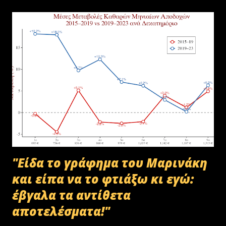
υλικού του ΟΠΕΚΕΠΕ, η οποία ξεκίνησε στις 30-01-2025 με την
αποστολή των Πινάκων αρχείων Καταστρεπτέων Υλικών της ΠΔ
Μακεδονίας-Θράκης και ολοκληρώθηκε με το υπ.αρ.πρωτ.
23412/02-07-2025 έγγραφο της ΑΑΔΕ και το από 10-07-2025
πρωτόκολλο παράδοσης υλικών μεταξύ της ΑΑΔΕ-Γενική Δ/νση
Τελωνείων-Τμήμα Διαχείρισης Δημόσιου Υλικού και της
συνεργαζόμενης με αυτήν εταιρείας ανακύκλωσης. Διευκρινίζεται ότι
στο αρχείο αυτό δεν συμπεριλαμβάνονταν αρχειακό υλικό που είχε
κοινοποιηθεί ότι ελέγχεται και στο ψηφιακό αρχείο του ΟΠΕΚΕΠ...
"Είδα το γράφημα του Μαρινάκη
και είπα να το φτιάξω κι εγώ:
έβγαλα τα αντίθετα
αποτελέσματα!"