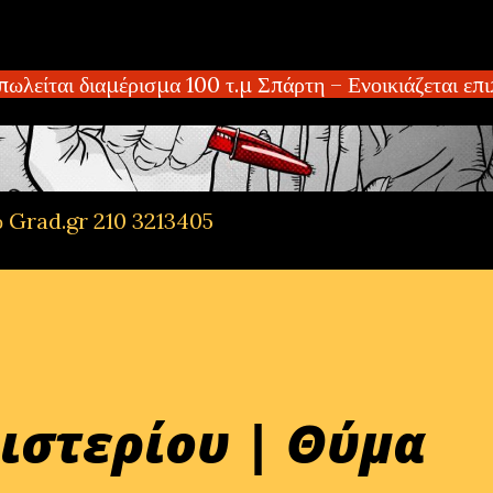
Μετάβαση στο κύριο περιεχόμενο
ίται διαμέρισμα 100 τ.μ Σπάρτη – Ενοικιάζεται επι
ό Grad.gr 210 3213405
ιστερίου | Θύμα