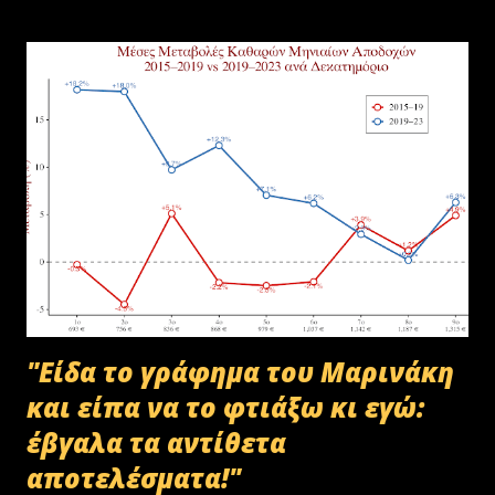
σύμφωνα με την προβλεπόμενη διαδικασία καταστροφής αρχειακού
υλικού του ΟΠΕΚΕΠΕ, η οποία ξεκίνησε στις 30-01-2025 με την
αποστολή των Πινάκων αρχείων Καταστρεπτέων Υλικών της ΠΔ
Μακεδονίας-Θράκης και ολοκληρώθηκε με το υπ.αρ.πρωτ.
23412/02-07-2025 έγγραφο της ΑΑΔΕ και το από 10-07-2025
πρωτόκολλο παράδοσης υλικών μεταξύ της ΑΑΔΕ-Γενική Δ/νση
Τελωνείων-Τμήμα Διαχείρισης Δημόσιου Υλικού και της
συνεργαζόμενης με αυτήν εταιρείας ανακύκλωσης. Διευκρινίζεται ότι
στο αρχείο αυτό δεν συμπεριλαμβάνονταν αρχειακό υλικό που είχε
κοινοποιηθεί ότι ελέγχεται και στο ψηφιακό αρχείο του ΟΠΕΚΕΠ...
"Είδα το γράφημα του Μαρινάκη
και είπα να το φτιάξω κι εγώ:
έβγαλα τα αντίθετα
αποτελέσματα!"