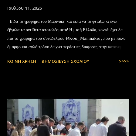
Ιουλίου 11, 2025
Είδα το γράφημα του Μαρινάκη και είπα να το φτιάξω κι εγώ:
έβγαλα τα αντίθετα αποτελέσματα! Η μισή Ελλάδα, κοντά, έχει δει
πια το γράφημα του συναδέλφου @Kos_Marinakis , που με πολύ
όμορφο και απλό τρόπο δείχνει τεράστιες διαφορές στην κατανομή
της αύξησης του πραγματικού… pic.twitter.com/YCAKF0fwiG
ΚΟΙΝΉ ΧΡΉΣΗ
ΔΗΜΟΣΊΕΥΣΗ ΣΧΟΛΊΟΥ
>>>>
— Stefanos Tyros (@StefanosTyros) July 11, 2025