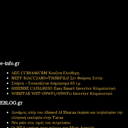
e-info.gr
AEG CCB6446CBM Κουζίνα Ελεύθερη
NEFF B1ACC2AN3+T16SBF1L0 Σετ Φούρνος Εστία
Σπάρτη – Ενοικιάζεται διαμέρισμα 63 τ.μ
HISENSE CA35LR03G Easy Smart Inverter Κλιματιστικό
WINSTAR WST-09WFi/09WFo Inverter Κλιματιστικό
EBLOG.gr
Δυνάμεις υπέρ του Ahmed Al Sharaa έκαψαν και λεηλάτησαν την
ελληνική εκκλησία στην Taraa
Νέο ράλι στις τιμές του πετρελαίου
Οι ΗΠΑ μπήκαν στον πόλεμο στη Μέση Ανατολή