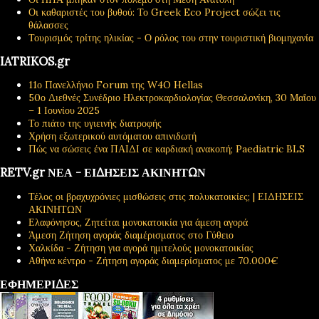
Οι καθαριστές του βυθού: Το Greek Eco Project σώζει τις
θάλασσες
Τουρισμός τρίτης ηλικίας - Ο ρόλος του στην τουριστική βιομηχανία
IATRIKOS.gr
11ο Πανελλήνιο Forum της W4O Hellas
50ο Διεθνές Συνέδριο Ηλεκτροκαρδιολογίας Θεσσαλονίκη, 30 Μαΐου
– 1 Ιουνίου 2025
Το πιάτο της υγιεινής διατροφής
Χρήση εξωτερικού αυτόματου απινιδωτή
Πώς να σώσεις ένα ΠΑΙΔΙ σε καρδιακή ανακοπή; Paediatric BLS
RETV.gr ΝΕΑ - ΕΙΔΗΣΕΙΣ ΑΚΙΝΗΤΩΝ
Τέλος οι βραχυχρόνιες μισθώσεις στις πολυκατοικίες; | ΕΙΔΗΣΕΙΣ
ΑΚΙΝΗΤΩΝ
Ελαφόνησος, Ζητείται μονοκατοικία για άμεση αγορά
Άμεση Ζήτηση αγοράς διαμέρισματος στο Γύθειο
Χαλκίδα - Ζήτηση για αγορά ημιτελούς μονοκατοικίας
Αθήνα κέντρο - Ζήτηση αγοράς διαμερίσματος με 70.000€
ΕΦΗΜΕΡΙΔΕΣ