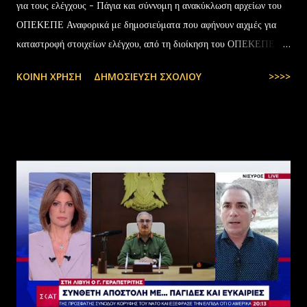
για τους ελέγχους - Πάγια και σύννομη η ανακύκλωση αρχείων του
ΟΠΕΚΕΠΕ Αναφορικά με δημοσιεύματα που αφήνουν αιχμές για
καταστροφή στοιχείων ελέγχου, από τη διοίκηση του ΟΠΕΚΕΠΕ
διευκρινίζονται τα εξής: Το αρχειακό υλικό του Οργανισμού που
ΚΟΙΝΉ ΧΡΉΣΗ
ΔΗΜΟΣΊΕΥΣΗ ΣΧΟΛΊΟΥ
>>>>
εστάλη προς ανακύκλωση στις 10-07-2025 στην Θεσσαλονίκη,
αφορούσε το έτος 2014 και η καταστροφή πραγματοποιήθηκε
σύμφωνα με την προβλεπόμενη διαδικασία καταστροφής αρχειακού
υλικού του ΟΠΕΚΕΠΕ, η οποία ξεκίνησε στις 30-01-2025 με την
αποστολή των Πινάκων αρχείων Καταστρεπτέων Υλικών της ΠΔ
Μακεδονίας-Θράκης και ολοκληρώθηκε με το υπ.αρ.πρωτ.
23412/02-07-2025 έγγραφο της ΑΑΔΕ και το από 10-07-2025
πρωτόκολλο παράδοσης υλικών μεταξύ της ΑΑΔΕ-Γενική Δ/νση
Τελωνείων-Τμήμα Διαχείρισης Δημόσιου Υλικού και της
συνεργαζόμενης με αυτήν εταιρείας ανακύκλωσης. Διευκρινίζεται ότι
στο αρχείο αυτό δεν συμπεριλαμβάνονταν αρχειακό υλικό που είχε
κοινοποιηθεί ότι ελέγχεται και στο ψηφιακό αρχείο του ΟΠΕΚΕΠ...