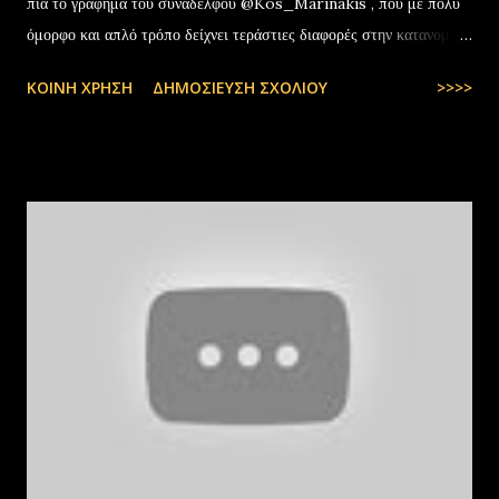
πια το γράφημα του συναδέλφου @Kos_Marinakis , που με πολύ
όμορφο και απλό τρόπο δείχνει τεράστιες διαφορές στην κατανομή
της αύξησης του πραγματικού… pic.twitter.com/YCAKF0fwiG
ΚΟΙΝΉ ΧΡΉΣΗ
ΔΗΜΟΣΊΕΥΣΗ ΣΧΟΛΊΟΥ
>>>>
— Stefanos Tyros (@StefanosTyros) July 11, 2025