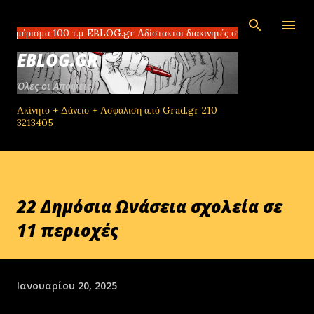
Μετάβαση στο κύριο περιεχόμενο
σμα 100 τ.μ EBLOG.gr Αδίστακτοι διακινητές στο Τομπρούκ της Λιβύης π
EBLOG.GR
Όλες οι Απόψεις!
Ακίνητο + Δάνειο + Ασφάλιση από Grad.gr 210
3213405
22 Δημόσια Ωνάσεια σχολεία σε
11 περιοχές
Ιανουαρίου 20, 2025