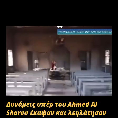
Δυνάμεις υπέρ του Ahmed Al
Sharaa έκαψαν και λεηλάτησαν