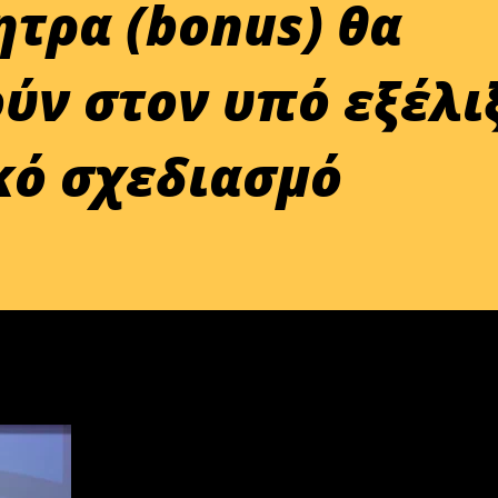
ητρα (bonus) θα
ν στον υπό εξέλι
κό σχεδιασμό