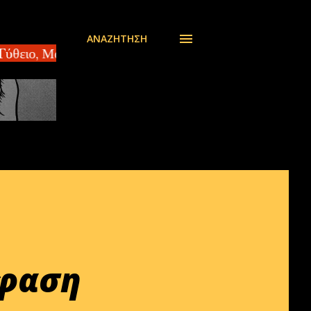
ΑΝΑΖΉΤΗΣΗ
ιο, Μαράθεα – πωλείται συγκρότημα 2 κατοικιών ΑΘΗ
όφαση