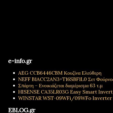
e-info.gr
AEG CCB6446CBM Κουζίνα Ελεύθερη
NEFF B1ACC2AN3+T16SBF1L0 Σετ Φούρνος
Σπάρτη – Ενοικιάζεται διαμέρισμα 63 τ.μ
HISENSE CA35LR03G Easy Smart Inverter
WINSTAR WST-09WFi/09WFo Inverter Κ
EBLOG.gr