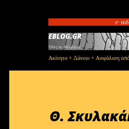
e-info.gr Αθ
EBLOG.GR
Όλες οι Απόψεις!
Ακίνητο + Δάνειο + Ασφάλιση απ
Θ. Σκυλακά