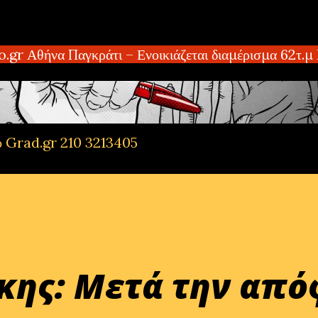
Μετάβαση στο κύριο περιεχόμενο
ήνα Παγκράτι – Ενοικιάζεται διαμέρισμα 62τ.μ Γύθε
ό Grad.gr 210 3213405
κης: Μετά την απ