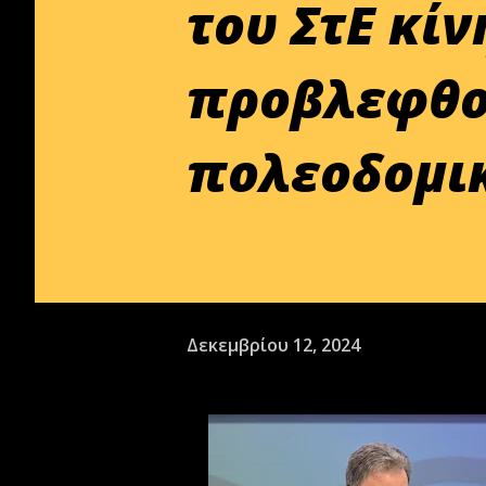
του ΣτΕ κίν
προβλεφθού
πολεοδομι
Δεκεμβρίου 12, 2024