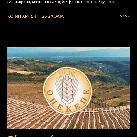
ελαιοκάρπου, ωστόσο κανένας δεν βρίσκει και καταλήγει στους
αλλοδαπούς. Το παράξενο είναι ότι ενώ έχουν έρθει τόσοι αλλοδαποί
ΚΟΙΝΉ ΧΡΉΣΗ
26 ΣΧΌΛΙΑ
>>>>
στην Ελλάδα, πάλι δεν μας φτάνουν. Στην Ελλάδα του 1.000.000
ανέργων,κανένας δεν πάει να μαζέψει ελιές. Μάλλον οι Έλληνες είναι
γεννημένοι αφεντικά...