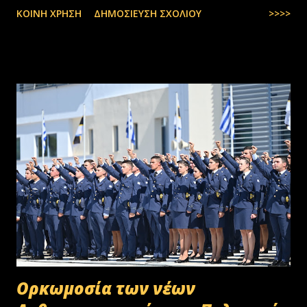
ΚΟΙΝΉ ΧΡΉΣΗ
ΔΗΜΟΣΊΕΥΣΗ ΣΧΟΛΊΟΥ
>>>>
Oρκωμοσία των νέων