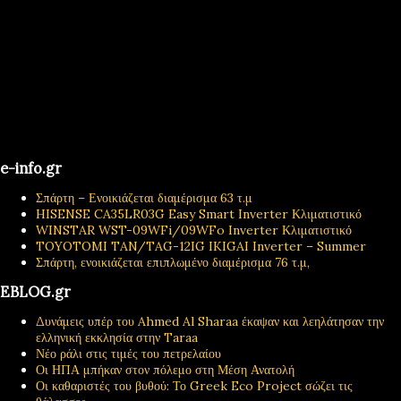
e-info.gr
Σπάρτη – Ενοικιάζεται διαμέρισμα 63 τ.μ
HISENSE CA35LR03G Easy Smart Inverter Κλιματιστικό
WINSTAR WST-09WFi/09WFo Inverter Κλιματιστικό
TOYOTOMI TAN/TAG-12IG IKIGAI Inverter – Summer
Σπάρτη, ενοικιάζεται επιπλωμένο διαμέρισμα 76 τ.μ,
EBLOG.gr
Δυνάμεις υπέρ του Ahmed Al Sharaa έκαψαν και λεηλάτησαν την
ελληνική εκκλησία στην Taraa
Νέο ράλι στις τιμές του πετρελαίου
Οι ΗΠΑ μπήκαν στον πόλεμο στη Μέση Ανατολή
Οι καθαριστές του βυθού: Το Greek Eco Project σώζει τις