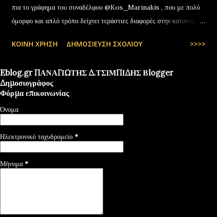
πια το γράφημα του συναδέλφου @Kos_Marinakis , που με πολύ
όμορφο και απλό τρόπο δείχνει τεράστιες διαφορές στην κατανομή
της αύξησης του πραγματικού… pic.twitter.com/YCAKF0fwiG
ΚΟΙΝΉ ΧΡΉΣΗ
ΔΗΜΟΣΊΕΥΣΗ ΣΧΟΛΊΟΥ
>>>>
— Stefanos Tyros (@StefanosTyros) July 11, 2025
Eblog.gr ΠΑΝΑΓΙΩΤΗΣ Δ.ΤΣΙΜΠΙΔΗΣ Βlogger
Δημοσιογράφος
Φόρμα επικοινωνίας
Όνομα
Ηλεκτρονικό ταχυδρομείο
*
Μήνυμα
*