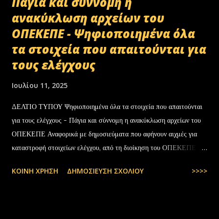
Πάγια και σύννομη η
ανακύκλωση αρχείων του
ΟΠΕΚΕΠΕ - Ψηφιοποιημένα όλα
τα στοιχεία που απαιτούνται για
τους ελέγχους
Ιουλίου 11, 2025
ΔΕΛΤΙΟ ΤΥΠΟΥ Ψηφιοποιημένα όλα τα στοιχεία που απαιτούνται
για τους ελέγχους - Πάγια και σύννομη η ανακύκλωση αρχείων του
ΟΠΕΚΕΠΕ Αναφορικά με δημοσιεύματα που αφήνουν αιχμές για
καταστροφή στοιχείων ελέγχου, από τη διοίκηση του ΟΠΕΚΕΠΕ
διευκρινίζονται τα εξής: Το αρχειακό υλικό του Οργανισμού που
ΚΟΙΝΉ ΧΡΉΣΗ
ΔΗΜΟΣΊΕΥΣΗ ΣΧΟΛΊΟΥ
>>>>
εστάλη προς ανακύκλωση στις 10-07-2025 στην Θεσσαλονίκη,
αφορούσε το έτος 2014 και η καταστροφή πραγματοποιήθηκε
σύμφωνα με την προβλεπόμενη διαδικασία καταστροφής αρχειακού
υλικού του ΟΠΕΚΕΠΕ, η οποία ξεκίνησε στις 30-01-2025 με την