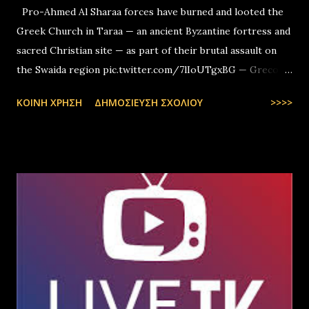
Pro-Ahmed Al Sharaa forces have burned and looted the
Greek Church in Taraa — an ancient Byzantine fortress and
sacred Christian site — as part of their brutal assault on
the Swaida region pic.twitter.com/7lIoUTgxBG — Greco-
Levantines World Wide (@GrecoLevantines) August 4, 2025
ΚΟΙΝΉ ΧΡΉΣΗ
ΔΗΜΟΣΊΕΥΣΗ ΣΧΟΛΊΟΥ
>>>>