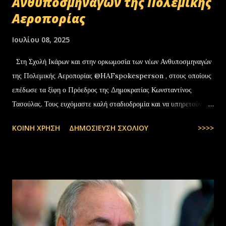
Ανθυποσμηναγών της Πολεμικής
Αεροπορίας
Ιουλίου 08, 2025
Στη Σχολή Ικάρων και στην ορκωμοσία των νέων Ανθυποσμηναγών
της Πολεμικής Αεροπορίας @HAFspokesperson , στους οποίους
επέδωσε τα ξίφη ο Πρόεδρος της Δημοκρατίας Κωνσταντίνος
Τασούλας. Τους ευχόμαστε καλή σταδιοδρομία και να υπηρετούν με
υπερηφάνεια την Πατρίδα. #ΠολεμικήΑεροπορία …
ΚΟΙΝΉ ΧΡΉΣΗ
ΔΗΜΟΣΊΕΥΣΗ ΣΧΟΛΊΟΥ
>>>>
pic.twitter.com/t6bNFBH5Ce — Nikos Dendias
(@NikosDendias) July 8, 2025