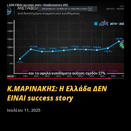
αποστολή των Πινάκων αρχείων Καταστρεπτέων Υλικών της ΠΔ
Μακεδονίας-Θράκης και ολοκληρώθηκε με το υπ.αρ.πρωτ.
23412/02-07-2025 έγγραφο της ΑΑΔΕ και το από 10-07-2025
πρωτόκολλο παράδοσης υλικών μεταξύ της ΑΑΔΕ-Γενική Δ/νση
Τελωνείων-Τμήμα Διαχείρισης Δημόσιου Υλικού και της
συνεργαζόμενης με αυτήν εταιρείας ανακύκλωσης. Διευκρινίζεται ότι
στο αρχείο αυτό δεν συμπεριλαμβάνονταν αρχειακό υλικό που είχε
κοινοποιηθεί ότι ελέγχεται και στο ψηφιακό αρχείο του ΟΠΕΚΕΠ...
Κ.ΜΑΡΙΝΑΚΗΣ: Η Ελλάδα ΔΕΝ
ΕΙΝΑΙ success story
Ιουλίου 11, 2025