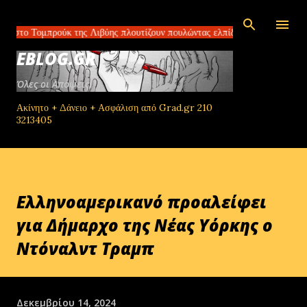
Μετάβαση στο κύριο περιεχόμενο
ομπρούκ της Λιβύης πλουτίζουν πουλώντας ελπίδα ΗΠΑ και Κίνα συμφώνησ
EBLOG.GR
Όλες οι Απόψεις!
Ακίνητο + Δάνειο + Ασφάλιση από Grad.gr 210
3213405
Ελληνοαμερικανό προαλείφει
για Δήμαρχο της Νέας Υόρκης ο
Ντόναλντ Τραμπ
Δεκεμβρίου 14, 2024