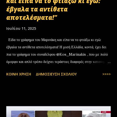
και είπα να το φτιάξω κι εγώ:
έβγαλα τα αντίθετα
αποτελέσματα!"
Ιουλίου 11, 2025
Είδα το γράφημα του Μαρινάκη και είπα να το φτιάξω κι εγώ:
έβγαλα τα αντίθετα αποτελέσματα! Η μισή Ελλάδα, κοντά, έχει δει
πια το γράφημα του συναδέλφου @Kos_Marinakis , που με πολύ
όμορφο και απλό τρόπο δείχνει τεράστιες διαφορές στην κατανομή
της αύξησης του πραγματικού… pic.twitter.com/YCAKF0fwiG
ΚΟΙΝΉ ΧΡΉΣΗ
ΔΗΜΟΣΊΕΥΣΗ ΣΧΟΛΊΟΥ
>>>>
— Stefanos Tyros (@StefanosTyros) July 11, 2025