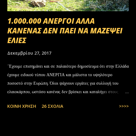
1.000.000 ΑΝΕΡΓΟΙ ΑΛΛΑ
ΚΑΝΕΝΑΣ ΔΕΝ ΠΑΕΙ ΝΑ ΜΑΖΕΨΕΙ
ΕΛΙΕΣ
Δεκεμβρίου 27, 2017
΄Έχουμε επισημάνει και σε παλαιότερο δημοσίευμα ότι στην Ελλάδα
έχουμε ειδικού τύπου ΑΝΕΡΓΙΑ και μάλιστα το υψηλότερο
ποσοστό στην Ευρώπη. Όλοι ψάχνουν εργάτες για συλλογή του
ελαιοκάρπου, ωστόσο κανένας δεν βρίσκει και καταλήγει στους
αλλοδαπούς. Το παράξενο είναι ότι ενώ έχουν έρθει τόσοι αλλοδαποί
ΚΟΙΝΉ ΧΡΉΣΗ
26 ΣΧΌΛΙΑ
>>>>
στην Ελλάδα, πάλι δεν μας φτάνουν. Στην Ελλάδα του 1.000.000
ανέργων,κανένας δεν πάει να μαζέψει ελιές. Μάλλον οι Έλληνες είναι
γεννημένοι αφεντικά...