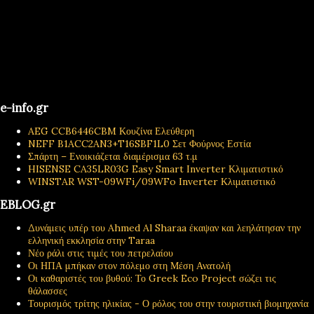
e-info.gr
AEG CCB6446CBM Κουζίνα Ελεύθερη
NEFF B1ACC2AN3+T16SBF1L0 Σετ Φούρνος Εστία
Σπάρτη – Ενοικιάζεται διαμέρισμα 63 τ.μ
HISENSE CA35LR03G Easy Smart Inverter Κλιματιστικό
WINSTAR WST-09WFi/09WFo Inverter Κλιματιστικό
EBLOG.gr
Δυνάμεις υπέρ του Ahmed Al Sharaa έκαψαν και λεηλάτησαν την
ελληνική εκκλησία στην Taraa
Νέο ράλι στις τιμές του πετρελαίου
Οι ΗΠΑ μπήκαν στον πόλεμο στη Μέση Ανατολή
Οι καθαριστές του βυθού: Το Greek Eco Project σώζει τις
θάλασσες
Τουρισμός τρίτης ηλικίας - Ο ρόλος του στην τουριστική βιομηχανία