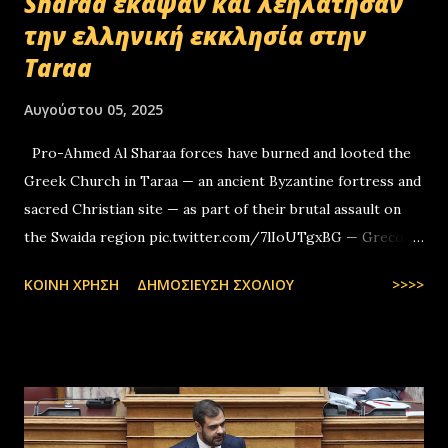
Sharaa έκαψαν και λεηλάτησαν
την ελληνική εκκλησία στην
Taraa
Αυγούστου 05, 2025
Pro-Ahmed Al Sharaa forces have burned and looted the
Greek Church in Taraa — an ancient Byzantine fortress and
sacred Christian site — as part of their brutal assault on
the Swaida region pic.twitter.com/7lIoUTgxBG — Greco-
Levantines World Wide (@GrecoLevantines) August 4, 2025
ΚΟΙΝΉ ΧΡΉΣΗ
ΔΗΜΟΣΊΕΥΣΗ ΣΧΟΛΊΟΥ
>>>>