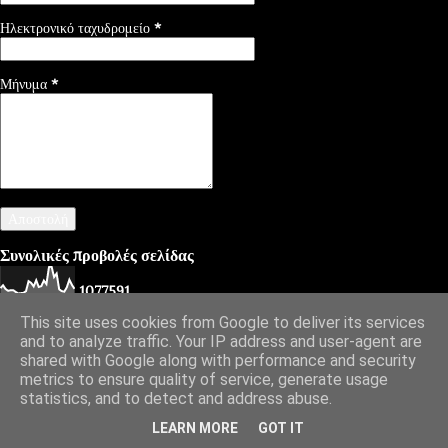
Ηλεκτρονικό ταχυδρομείο
*
Μήνυμα
*
Συνολικές προβολές σελίδας
1
0
7
7
5
9
1
This site uses cookies from Google to deliver its services
and to analyze traffic. Your IP address and user-agent are
shared with Google along with performance and security
Από το Blogger
metrics to ensure quality of service, generate usage
statistics, and to detect and address abuse.
Diafimistes.gr
LEARN MORE
GOT IT