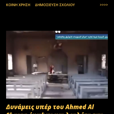
ΚΟΙΝΉ ΧΡΉΣΗ
ΔΗΜΟΣΊΕΥΣΗ ΣΧΟΛΊΟΥ
>>>>
Δυνάμεις υπέρ του Ahmed Al