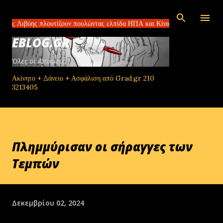
Μετάβαση στο κύριο περιεχόμενο
ύης πλουτίζουν πουλώντας ελπίδα ΗΠΑ και Κίνα συμφώνησαν για τους δα
EBLOG.GR
Όλες οι Απόψεις!
Ακίνητο + Δάνειο + Ασφάλιση από Grad.gr 210
3213405
Πλημμύρισαν οι σήραγγες των
Τεμπών
Δεκεμβρίου 02, 2024