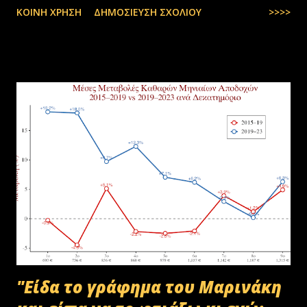
ΚΟΙΝΉ ΧΡΉΣΗ
ΔΗΜΟΣΊΕΥΣΗ ΣΧΟΛΊΟΥ
>>>>
εστάλη προς ανακύκλωση στις 10-07-2025 στην Θεσσαλονίκη,
αφορούσε το έτος 2014 και η καταστροφή πραγματοποιήθηκε
σύμφωνα με την προβλεπόμενη διαδικασία καταστροφής αρχειακού
υλικού του ΟΠΕΚΕΠΕ, η οποία ξεκίνησε στις 30-01-2025 με την
αποστολή των Πινάκων αρχείων Καταστρεπτέων Υλικών της ΠΔ
Μακεδονίας-Θράκης και ολοκληρώθηκε με το υπ.αρ.πρωτ.
23412/02-07-2025 έγγραφο της ΑΑΔΕ και το από 10-07-2025
πρωτόκολλο παράδοσης υλικών μεταξύ της ΑΑΔΕ-Γενική Δ/νση
Τελωνείων-Τμήμα Διαχείρισης Δημόσιου Υλικού και της
συνεργαζόμενης με αυτήν εταιρείας ανακύκλωσης. Διευκρινίζεται ότι
στο αρχείο αυτό δεν συμπεριλαμβάνονταν αρχειακό υλικό που είχε
κοινοποιηθεί ότι ελέγχεται και στο ψηφιακό αρχείο του ΟΠΕΚΕΠ...
"Είδα το γράφημα του Μαρινάκη