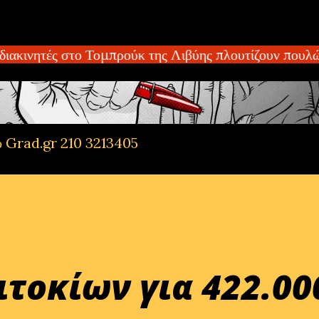
Μετάβαση στο κύριο περιεχόμενο
ιακινητές στο Τομπρούκ της Λιβύης πλουτίζουν πουλ
ό Grad.gr 210 3213405
τοκίων για 422.00