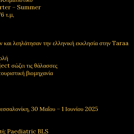
rter – Summer
6 τ.μ,
και λεηλάτησαν την ελληνική εκκλησία στην Taraa
ολή
ect σώζει τις θάλασσες
τουριστική βιομηχανία
εσσαλονίκη, 30 Μαΐου – 1 Ιουνίου 2025
πή; Paediatric BLS