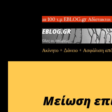
ται οροφοδιαμέρισμα 100 τ.μ EBLOG.gr Αδίστακτοι δ
EBLOG.GR
Όλες οι Απόψεις!
Ακίνητο + Δάνειο + Ασφάλιση απ
Μείωση επι