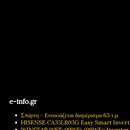
e-info.gr
Σπάρτη – Ενοικιάζεται διαμέρισμα 63 τ.μ
HISENSE CA35LR03G Easy Smart Inverter
WINSTAR WST-09WFi/09WFo Inverter Κ