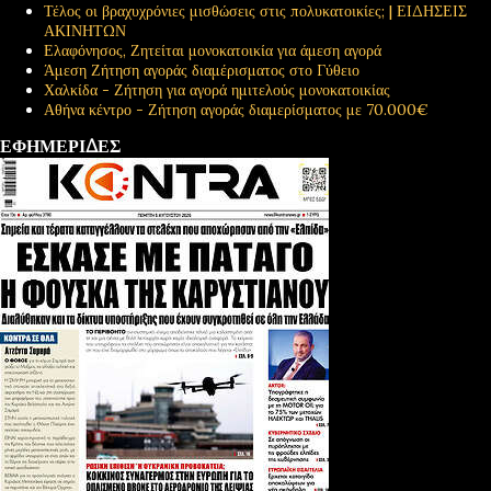
Τέλος οι βραχυχρόνιες μισθώσεις στις πολυκατοικίες; | ΕΙΔΗΣΕΙΣ
ΑΚΙΝΗΤΩΝ
Ελαφόνησος, Ζητείται μονοκατοικία για άμεση αγορά
Άμεση Ζήτηση αγοράς διαμέρισματος στο Γύθειο
Χαλκίδα - Ζήτηση για αγορά ημιτελούς μονοκατοικίας
Αθήνα κέντρο - Ζήτηση αγοράς διαμερίσματος με 70.000€
ΕΦΗΜΕΡΙΔΕΣ