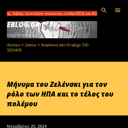
Μετάβαση στο κύριο περιεχόμενο
βύης πλουτίζουν πουλώντας ελπίδα ΗΠΑ και Κίνα συμφώνησαν για τους δα
EBLOG.GR
Όλες οι Απόψεις!
Ακίνητο + Δάνειο + Ασφάλιση από Grad.gr 210
3213405
Μήνυμα του Ζελένσκι για τον
ρόλο των ΗΠΑ και το τέλος του
πολέμου
Νοεμβρίου 25, 2024