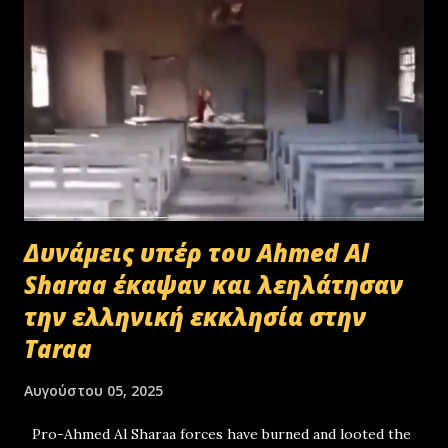
Μακεδονίας-Θράκης και ολοκληρώθηκε με το υπ.αρ.πρωτ.
23412/02-07-2025 έγγραφο της ΑΑΔΕ και το από 10-07-2025
πρωτόκολλο παράδοσης υλικών μεταξύ της ΑΑΔΕ-Γενική Δ/νση
Τελωνείων-Τμήμα Διαχείρισης Δημόσιου Υλικού και της
συνεργαζόμενης με αυτήν εταιρείας ανακύκλωσης. Διευκρινίζεται ότι
στο αρχείο αυτό δεν συμπεριλαμβάνονταν αρχειακό υλικό που είχε
κοινοποιηθεί ότι ελέγχεται και στο ψηφιακό αρχείο του ΟΠΕΚΕΠ...
Δυνάμεις υπέρ του Ahmed Al
Sharaa έκαψαν και λεηλάτησαν
την ελληνική εκκλησία στην
Taraa
Αυγούστου 05, 2025
Pro-Ahmed Al Sharaa forces have burned and looted the