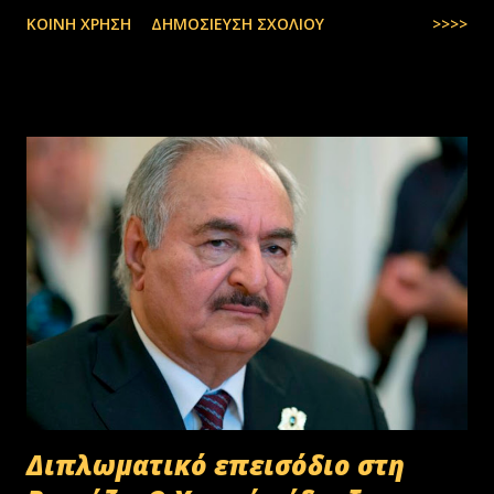
υπερηφάνεια την Πατρίδα. #ΠολεμικήΑεροπορία …
ΚΟΙΝΉ ΧΡΉΣΗ
ΔΗΜΟΣΊΕΥΣΗ ΣΧΟΛΊΟΥ
>>>>
pic.twitter.com/t6bNFBH5Ce — Nikos Dendias
(@NikosDendias) July 8, 2025
Διπλωματικό επεισόδιο στη