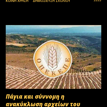
ΚΟΙΝΉ ΧΡΉΣΗ
ΔΗΜΟΣΊΕΥΣΗ ΣΧΟΛΊΟΥ
>>>>
Πάγια και σύννομη η
ανακύκλωση αρχείων του