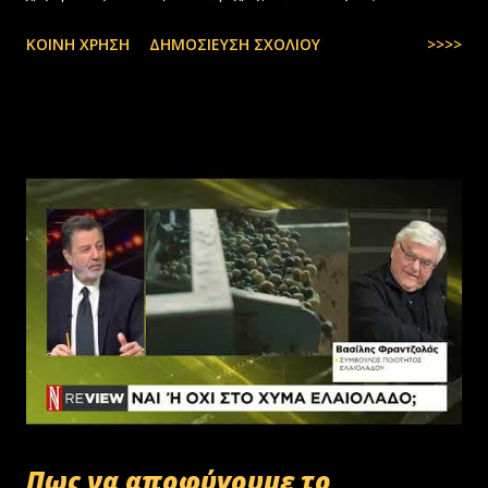
περιορισμένες και όχι πάντα… — kyranakis (@kyranakis) July 6,
ΚΟΙΝΉ ΧΡΉΣΗ
ΔΗΜΟΣΊΕΥΣΗ ΣΧΟΛΊΟΥ
>>>>
2025
Πως να αποφύγουμε το