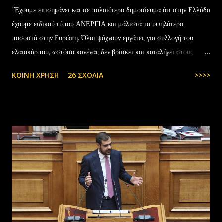
΄Έχουμε επισημάνει και σε παλαιότερο δημοσίευμα ότι στην Ελλάδα
έχουμε ειδικού τύπου ΑΝΕΡΓΙΑ και μάλιστα το υψηλότερο
ποσοστό στην Ευρώπη. Όλοι ψάχνουν εργάτες για συλλογή του
ελαιοκάρπου, ωστόσο κανένας δεν βρίσκει και καταλήγει στους
αλλοδαπούς. Το παράξενο είναι ότι ενώ έχουν έρθει τόσοι αλλοδαποί
ΚΟΙΝΉ ΧΡΉΣΗ
26 ΣΧΌΛΙΑ
>>>>
στην Ελλάδα, πάλι δεν μας φτάνουν. Στην Ελλάδα του 1.000.000
ανέργων,κανένας δεν πάει να μαζέψει ελιές. Μάλλον οι Έλληνες είναι
γεννημένοι αφεντικά...