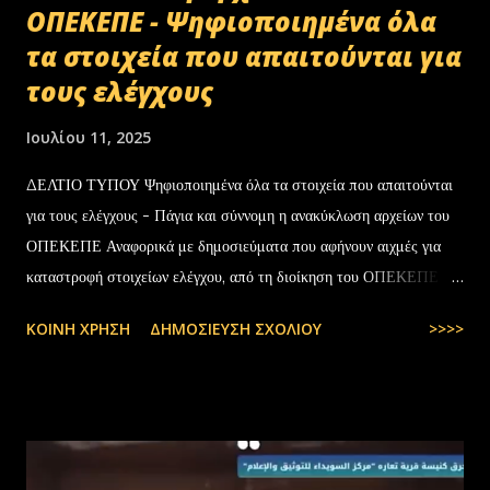
ΟΠΕΚΕΠΕ - Ψηφιοποιημένα όλα
τα στοιχεία που απαιτούνται για
τους ελέγχους
Ιουλίου 11, 2025
ΔΕΛΤΙΟ ΤΥΠΟΥ Ψηφιοποιημένα όλα τα στοιχεία που απαιτούνται
για τους ελέγχους - Πάγια και σύννομη η ανακύκλωση αρχείων του
ΟΠΕΚΕΠΕ Αναφορικά με δημοσιεύματα που αφήνουν αιχμές για
καταστροφή στοιχείων ελέγχου, από τη διοίκηση του ΟΠΕΚΕΠΕ
διευκρινίζονται τα εξής: Το αρχειακό υλικό του Οργανισμού που
ΚΟΙΝΉ ΧΡΉΣΗ
ΔΗΜΟΣΊΕΥΣΗ ΣΧΟΛΊΟΥ
>>>>
εστάλη προς ανακύκλωση στις 10-07-2025 στην Θεσσαλονίκη,
αφορούσε το έτος 2014 και η καταστροφή πραγματοποιήθηκε
σύμφωνα με την προβλεπόμενη διαδικασία καταστροφής αρχειακού
υλικού του ΟΠΕΚΕΠΕ, η οποία ξεκίνησε στις 30-01-2025 με την
αποστολή των Πινάκων αρχείων Καταστρεπτέων Υλικών της ΠΔ