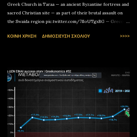
Greek Church in Taraa — an ancient Byzantine fortress and
sacred Christian site — as part of their brutal assault on
the Swaida region pic.twitter.com/7lIoUTgxBG — Greco-
Levantines World Wide (@GrecoLevantines) August 4, 2025
ΚΟΙΝΉ ΧΡΉΣΗ
ΔΗΜΟΣΊΕΥΣΗ ΣΧΟΛΊΟΥ
>>>>