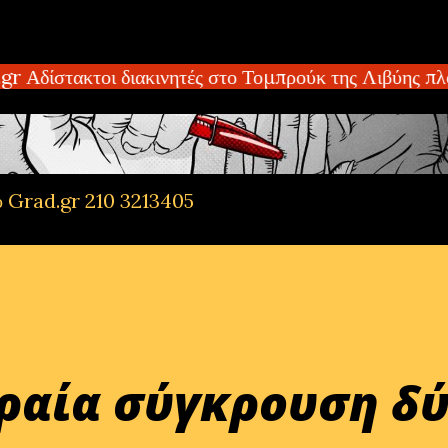
Μετάβαση στο κύριο περιεχόμενο
Αδίστακτοι διακινητές στο Τομπρούκ της Λιβύης πλο
ό Grad.gr 210 3213405
ραία σύγκρουση δύο