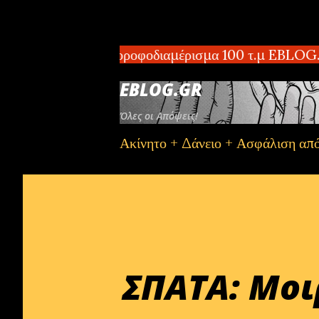
ΑΡΤΗ – Πωλείται οροφοδιαμέρισμα 100 τ.μ EBLOG.gr 
EBLOG.GR
Όλες οι Απόψεις!
Ακίνητο + Δάνειο + Ασφάλιση απ
ΣΠΑΤΑ: Μοι