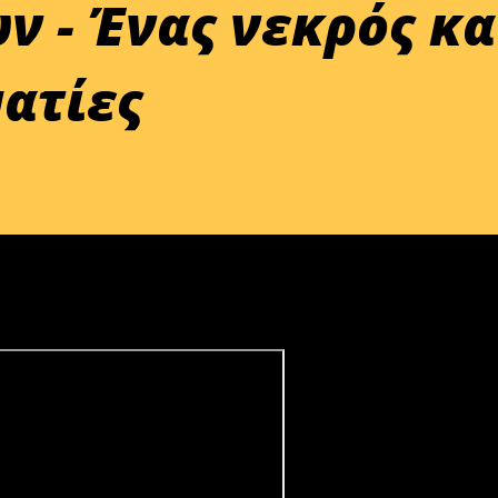
ν - Ένας νεκρός κα
ματίες