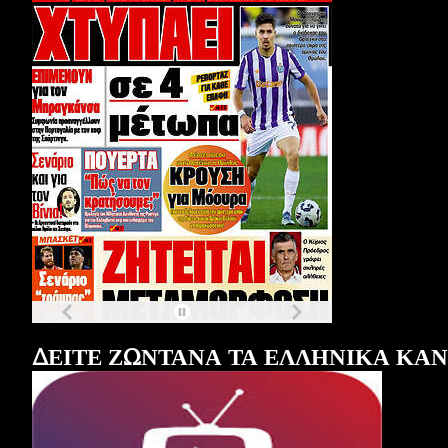
Τα
πρωτοσέλιδα
των
εφημερίδων
ΔΕΙΤΕ ΖΩΝΤΑΝΑ ΤΑ ΕΛΛΗΝΙΚΑ ΚΑ