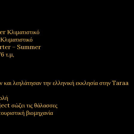
 Κλιματιστικό
λιματιστικό
rter – Summer
6 τ.μ,
και λεηλάτησαν την ελληνική εκκλησία στην Taraa
ολή
ect σώζει τις θάλασσες
τουριστική βιομηχανία