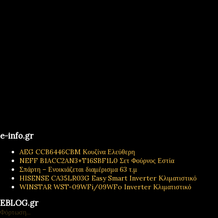
e-info.gr
AEG CCB6446CBM Κουζίνα Ελεύθερη
NEFF B1ACC2AN3+T16SBF1L0 Σετ Φούρνος Εστία
Σπάρτη – Ενοικιάζεται διαμέρισμα 63 τ.μ
HISENSE CA35LR03G Easy Smart Inverter Κλιματιστικό
WINSTAR WST-09WFi/09WFo Inverter Κλιματιστικό
EBLOG.gr
Φόρτωση...