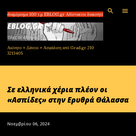
Μετάβαση στο κύριο περιεχόμενο
ρισμα 100 τ.μ EBLOG.gr Αδίστακτοι διακινητές στο Τομπρούκ της Λιβύης
EBLOG.GR
Όλες οι Απόψεις!
Ακίνητο + Δάνειο + Ασφάλιση από Grad.gr 210
3213405
Σε ελληνικά χέρια πλέον οι
«Ασπίδες» στην Ερυθρά Θάλασσα
Νοεμβρίου 06, 2024