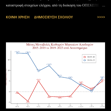
καταστροφή στοιχείων ελέγχου, από τη διοίκηση του ΟΠΕΚΕΠΕ
διευκρινίζονται τα εξής: Το αρχειακό υλικό του Οργανισμού που
ΚΟΙΝΉ ΧΡΉΣΗ
ΔΗΜΟΣΊΕΥΣΗ ΣΧΟΛΊΟΥ
>>>>
εστάλη προς ανακύκλωση στις 10-07-2025 στην Θεσσαλονίκη,
αφορούσε το έτος 2014 και η καταστροφή πραγματοποιήθηκε
σύμφωνα με την προβλεπόμενη διαδικασία καταστροφής αρχειακού
υλικού του ΟΠΕΚΕΠΕ, η οποία ξεκίνησε στις 30-01-2025 με την
αποστολή των Πινάκων αρχείων Καταστρεπτέων Υλικών της ΠΔ
Μακεδονίας-Θράκης και ολοκληρώθηκε με το υπ.αρ.πρωτ.
23412/02-07-2025 έγγραφο της ΑΑΔΕ και το από 10-07-2025
πρωτόκολλο παράδοσης υλικών μεταξύ της ΑΑΔΕ-Γενική Δ/νση
Τελωνείων-Τμήμα Διαχείρισης Δημόσιου Υλικού και της
συνεργαζόμενης με αυτήν εταιρείας ανακύκλωσης. Διευκρινίζεται ότι
στο αρχείο αυτό δεν συμπεριλαμβάνονταν αρχειακό υλικό που είχε
κοινοποιηθεί ότι ελέγχεται και στο ψηφιακό αρχείο του ΟΠΕΚΕΠ...