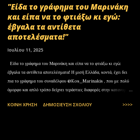
"Είδα το γράφημα του Μαρινάκη
και είπα να το φτιάξω κι εγώ:
έβγαλα τα αντίθετα
αποτελέσματα!"
Ιουλίου 11, 2025
Είδα το γράφημα του Μαρινάκη και είπα να το φτιάξω κι εγώ:
έβγαλα τα αντίθετα αποτελέσματα! Η μισή Ελλάδα, κοντά, έχει δει
πια το γράφημα του συναδέλφου @Kos_Marinakis , που με πολύ
όμορφο και απλό τρόπο δείχνει τεράστιες διαφορές στην κατανομή
της αύξησης του πραγματικού… pic.twitter.com/YCAKF0fwiG
ΚΟΙΝΉ ΧΡΉΣΗ
ΔΗΜΟΣΊΕΥΣΗ ΣΧΟΛΊΟΥ
>>>>
— Stefanos Tyros (@StefanosTyros) July 11, 2025