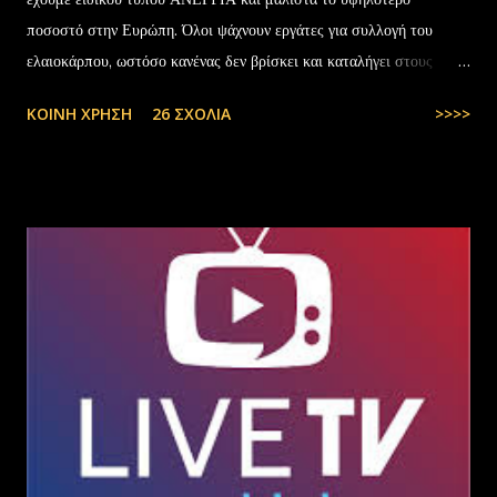
ποσοστό στην Ευρώπη. Όλοι ψάχνουν εργάτες για συλλογή του
ελαιοκάρπου, ωστόσο κανένας δεν βρίσκει και καταλήγει στους
αλλοδαπούς. Το παράξενο είναι ότι ενώ έχουν έρθει τόσοι αλλοδαποί
ΚΟΙΝΉ ΧΡΉΣΗ
26 ΣΧΌΛΙΑ
>>>>
στην Ελλάδα, πάλι δεν μας φτάνουν. Στην Ελλάδα του 1.000.000
ανέργων,κανένας δεν πάει να μαζέψει ελιές. Μάλλον οι Έλληνες είναι
γεννημένοι αφεντικά...