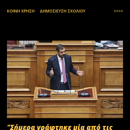
Levantines World Wide (@GrecoLevantines) August 4, 2025
ΚΟΙΝΉ ΧΡΉΣΗ
ΔΗΜΟΣΊΕΥΣΗ ΣΧΟΛΊΟΥ
>>>>
"Σήμερα γράφτηκε μία από τις