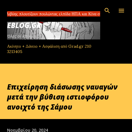
Μετάβαση στο κύριο περιεχόμενο
ς πλουτίζουν πουλώντας ελπίδα ΗΠΑ και Κίνα συμφώνησαν για τους δασμο
EBLOG.GR
Όλες οι Απόψεις!
Ακίνητο + Δάνειο + Ασφάλιση από Grad.gr 210
3213405
Επιχείρηση διάσωσης ναυαγών
μετά την βύθιση ιστιοφόρου
ανοιχτό της Σάμου
Νοεμβρίου 20, 2024