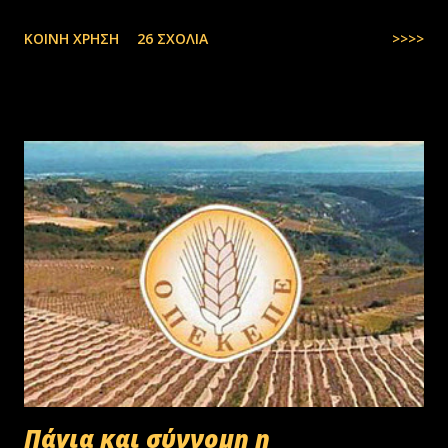
αλλοδαπούς. Το παράξενο είναι ότι ενώ έχουν έρθει τόσοι αλλοδαποί
ΚΟΙΝΉ ΧΡΉΣΗ
26 ΣΧΌΛΙΑ
>>>>
στην Ελλάδα, πάλι δεν μας φτάνουν. Στην Ελλάδα του 1.000.000
ανέργων,κανένας δεν πάει να μαζέψει ελιές. Μάλλον οι Έλληνες είναι
γεννημένοι αφεντικά...
Πάγια και σύννομη η