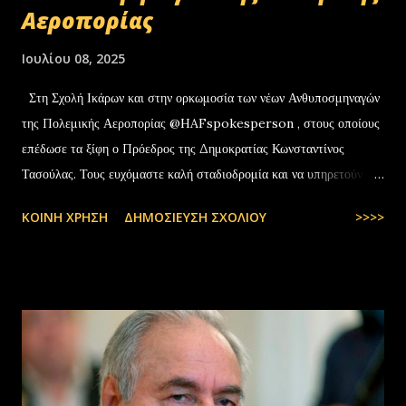
Αεροπορίας
Ιουλίου 08, 2025
Στη Σχολή Ικάρων και στην ορκωμοσία των νέων Ανθυποσμηναγών
της Πολεμικής Αεροπορίας @HAFspokesperson , στους οποίους
επέδωσε τα ξίφη ο Πρόεδρος της Δημοκρατίας Κωνσταντίνος
Τασούλας. Τους ευχόμαστε καλή σταδιοδρομία και να υπηρετούν με
υπερηφάνεια την Πατρίδα. #ΠολεμικήΑεροπορία …
ΚΟΙΝΉ ΧΡΉΣΗ
ΔΗΜΟΣΊΕΥΣΗ ΣΧΟΛΊΟΥ
>>>>
pic.twitter.com/t6bNFBH5Ce — Nikos Dendias
(@NikosDendias) July 8, 2025