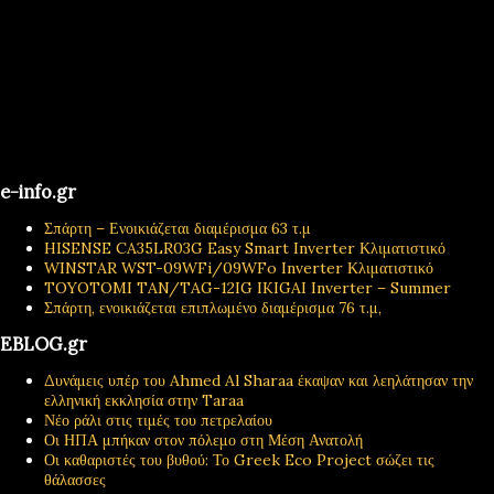
e-info.gr
Σπάρτη – Ενοικιάζεται διαμέρισμα 63 τ.μ
HISENSE CA35LR03G Easy Smart Inverter Κλιματιστικό
WINSTAR WST-09WFi/09WFo Inverter Κλιματιστικό
TOYOTOMI TAN/TAG-12IG IKIGAI Inverter – Summer
Σπάρτη, ενοικιάζεται επιπλωμένο διαμέρισμα 76 τ.μ,
EBLOG.gr
Δυνάμεις υπέρ του Ahmed Al Sharaa έκαψαν και λεηλάτησαν την
ελληνική εκκλησία στην Taraa
Νέο ράλι στις τιμές του πετρελαίου
Οι ΗΠΑ μπήκαν στον πόλεμο στη Μέση Ανατολή
Οι καθαριστές του βυθού: Το Greek Eco Project σώζει τις
θάλασσες