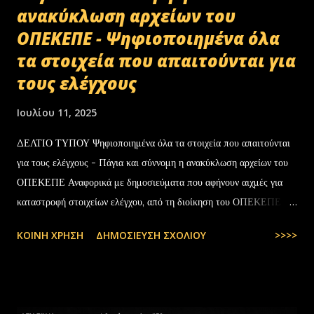
ανακύκλωση αρχείων του
ΟΠΕΚΕΠΕ - Ψηφιοποιημένα όλα
τα στοιχεία που απαιτούνται για
τους ελέγχους
Ιουλίου 11, 2025
ΔΕΛΤΙΟ ΤΥΠΟΥ Ψηφιοποιημένα όλα τα στοιχεία που απαιτούνται
για τους ελέγχους - Πάγια και σύννομη η ανακύκλωση αρχείων του
ΟΠΕΚΕΠΕ Αναφορικά με δημοσιεύματα που αφήνουν αιχμές για
καταστροφή στοιχείων ελέγχου, από τη διοίκηση του ΟΠΕΚΕΠΕ
διευκρινίζονται τα εξής: Το αρχειακό υλικό του Οργανισμού που
ΚΟΙΝΉ ΧΡΉΣΗ
ΔΗΜΟΣΊΕΥΣΗ ΣΧΟΛΊΟΥ
>>>>
εστάλη προς ανακύκλωση στις 10-07-2025 στην Θεσσαλονίκη,
αφορούσε το έτος 2014 και η καταστροφή πραγματοποιήθηκε
σύμφωνα με την προβλεπόμενη διαδικασία καταστροφής αρχειακού
υλικού του ΟΠΕΚΕΠΕ, η οποία ξεκίνησε στις 30-01-2025 με την