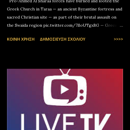
Pro-Ahmed Al Sharaa forces have burned and looted the
Greek Church in Taraa — an ancient Byzantine fortress and
sacred Christian site — as part of their brutal assault on
the Swaida region pic.twitter.com/7lIoUTgxBG — Greco-
Levantines World Wide (@GrecoLevantines) August 4, 2025
ΚΟΙΝΉ ΧΡΉΣΗ
ΔΗΜΟΣΊΕΥΣΗ ΣΧΟΛΊΟΥ
>>>>