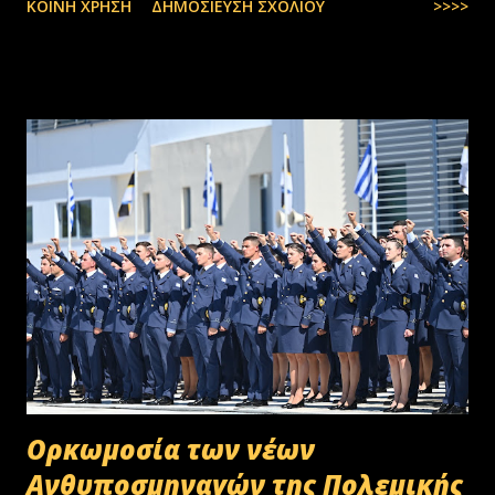
ΚΟΙΝΉ ΧΡΉΣΗ
ΔΗΜΟΣΊΕΥΣΗ ΣΧΟΛΊΟΥ
>>>>
Oρκωμοσία των νέων
Ανθυποσμηναγών της Πολεμικής