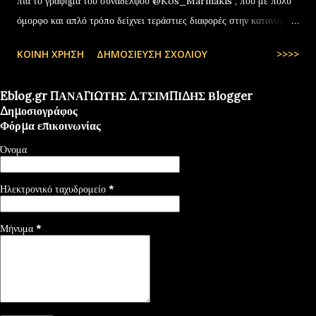
πια το γράφημα του συναδέλφου @Kos_Marinakis , που με πολύ
όμορφο και απλό τρόπο δείχνει τεράστιες διαφορές στην κατανομή
της αύξησης του πραγματικού… pic.twitter.com/YCAKF0fwiG
ΚΟΙΝΉ ΧΡΉΣΗ
ΔΗΜΟΣΊΕΥΣΗ ΣΧΟΛΊΟΥ
>>>>
— Stefanos Tyros (@StefanosTyros) July 11, 2025
Eblog.gr ΠΑΝΑΓΙΩΤΗΣ Δ.ΤΣΙΜΠΙΔΗΣ Βlogger
Δημοσιογράφος
Φόρμα επικοινωνίας
Όνομα
Ηλεκτρονικό ταχυδρομείο
*
Μήνυμα
*