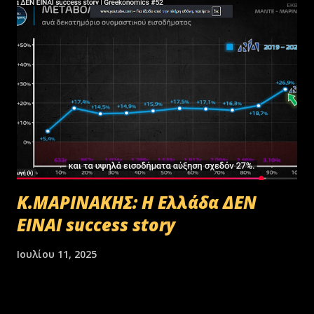
αποστολή των Πινάκων αρχείων Καταστρεπτέων Υλικών της ΠΔ
Μακεδονίας-Θράκης και ολοκληρώθηκε με το υπ.αρ.πρωτ.
23412/02-07-2025 έγγραφο της ΑΑΔΕ και το από 10-07-2025
πρωτόκολλο παράδοσης υλικών μεταξύ της ΑΑΔΕ-Γενική Δ/νση
Τελωνείων-Τμήμα Διαχείρισης Δημόσιου Υλικού και της
συνεργαζόμενης με αυτήν εταιρείας ανακύκλωσης. Διευκρινίζεται ότι
στο αρχείο αυτό δεν συμπεριλαμβάνονταν αρχειακό υλικό που είχε
κοινοποιηθεί ότι ελέγχεται και στο ψηφιακό αρχείο του ΟΠΕΚΕΠ...
Κ.ΜΑΡΙΝΑΚΗΣ: Η Ελλάδα ΔΕΝ
ΕΙΝΑΙ success story
Ιουλίου 11, 2025