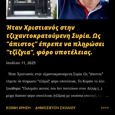
Ήταν Χριστιανός στην
τζιχαντοκρατούμενη Συρία. Ως
"άπιστος" έπρεπε να πληρώσει
"τζίζγια", φόρο υποτέλειας.
Ιουλίου 11, 2025
Ήταν Χριστιανός στην τζιχαντοκρατούμενη Συρία. Ως "άπιστος"
έπρεπε να πληρώσει "τζίζγια", φόρο υποτέλειας. Το Κοράνι το λέει
ξεκάθαρα: "Πολεμάτε αυτούς που δεν πιστεύουν στον Αλλάχ (...)
μέχρι δώσουν φόρο υποτέλειας (τζίζγια) με εκούσια υποταγή, και
αισθανθούν τον εαυτό τους… — Θάνος Τζήμερος
ΚΟΙΝΉ ΧΡΉΣΗ
ΔΗΜΟΣΊΕΥΣΗ ΣΧΟΛΊΟΥ
>>>>
(@ThanosTzimeros) July 11, 2025