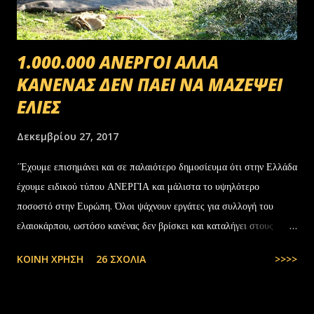
1.000.000 ΑΝΕΡΓΟΙ ΑΛΛΑ
ΚΑΝΕΝΑΣ ΔΕΝ ΠΑΕΙ ΝΑ ΜΑΖΕΨΕΙ
ΕΛΙΕΣ
Δεκεμβρίου 27, 2017
΄Έχουμε επισημάνει και σε παλαιότερο δημοσίευμα ότι στην Ελλάδα
έχουμε ειδικού τύπου ΑΝΕΡΓΙΑ και μάλιστα το υψηλότερο
ποσοστό στην Ευρώπη. Όλοι ψάχνουν εργάτες για συλλογή του
ελαιοκάρπου, ωστόσο κανένας δεν βρίσκει και καταλήγει στους
αλλοδαπούς. Το παράξενο είναι ότι ενώ έχουν έρθει τόσοι αλλοδαποί
ΚΟΙΝΉ ΧΡΉΣΗ
26 ΣΧΌΛΙΑ
>>>>
στην Ελλάδα, πάλι δεν μας φτάνουν. Στην Ελλάδα του 1.000.000
ανέργων,κανένας δεν πάει να μαζέψει ελιές. Μάλλον οι Έλληνες είναι
γεννημένοι αφεντικά...