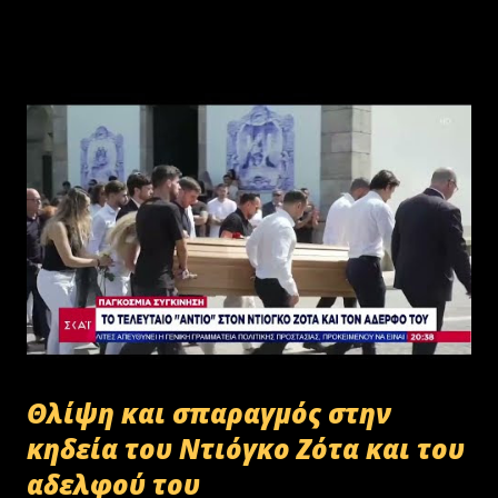
Θλίψη και σπαραγμός στην
κηδεία του Ντιόγκο Ζότα και του
αδελφού του