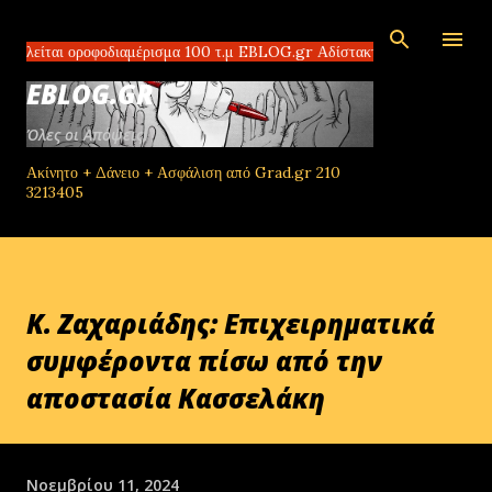
Μετάβαση στο κύριο περιεχόμενο
 οροφοδιαμέρισμα 100 τ.μ EBLOG.gr Αδίστακτοι διακινητές στο Τομπρούκ
EBLOG.GR
Όλες οι Απόψεις!
Ακίνητο + Δάνειο + Ασφάλιση από Grad.gr 210
3213405
Κ. Ζαχαριάδης: Επιχειρηματικά
συμφέροντα πίσω από την
αποστασία Κασσελάκη
Νοεμβρίου 11, 2024