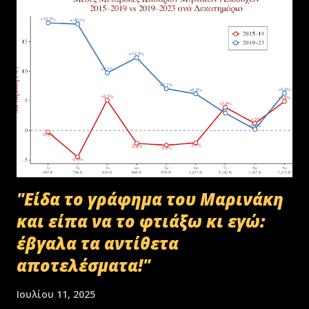
αποστολή των Πινάκων αρχείων Καταστρεπτέων Υλικών της ΠΔ
Μακεδονίας-Θράκης και ολοκληρώθηκε με το υπ.αρ.πρωτ.
23412/02-07-2025 έγγραφο της ΑΑΔΕ και το από 10-07-2025
πρωτόκολλο παράδοσης υλικών μεταξύ της ΑΑΔΕ-Γενική Δ/νση
Τελωνείων-Τμήμα Διαχείρισης Δημόσιου Υλικού και της
συνεργαζόμενης με αυτήν εταιρείας ανακύκλωσης. Διευκρινίζεται ότι
στο αρχείο αυτό δεν συμπεριλαμβάνονταν αρχειακό υλικό που είχε
κοινοποιηθεί ότι ελέγχεται και στο ψηφιακό αρχείο του ΟΠΕΚΕΠ...
"Είδα το γράφημα του Μαρινάκη
και είπα να το φτιάξω κι εγώ:
έβγαλα τα αντίθετα
αποτελέσματα!"
Ιουλίου 11, 2025