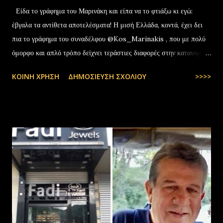
Είδα το γράφημα του Μαρινάκη και είπα να το φτιάξω κι εγώ:
έβγαλα τα αντίθετα αποτελέσματα! Η μισή Ελλάδα, κοντά, έχει δει
πια το γράφημα του συναδέλφου @Kos_Marinakis , που με πολύ
όμορφο και απλό τρόπο δείχνει τεράστιες διαφορές στην κατανομή
της αύξησης του πραγματικού… pic.twitter.com/YCAKF0fwiG
ΚΟΙΝΉ ΧΡΉΣΗ
ΔΗΜΟΣΊΕΥΣΗ ΣΧΟΛΊΟΥ
>>>>
— Stefanos Tyros (@StefanosTyros) July 11, 2025