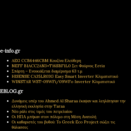
e-info.gr
AEG CCB6446CBM Κουζίνα Ελεύθερη
NEFF B1ACC2AN3+T16SBF1L0 Σετ Φούρνος Εστία
Σπάρτη – Ενοικιάζεται διαμέρισμα 63 τ.μ
HISENSE CA35LR03G Easy Smart Inverter Κλιματιστικό
WINSTAR WST-09WFi/09WFo Inverter Κλιματιστικό
EBLOG.gr
Δυνάμεις υπέρ του Ahmed Al Sharaa έκαψαν και λεηλάτησαν την
ελληνική εκκλησία στην Taraa
Νέο ράλι στις τιμές του πετρελαίου
Οι ΗΠΑ μπήκαν στον πόλεμο στη Μέση Ανατολή
Οι καθαριστές του βυθού: Το Greek Eco Project σώζει τις
θάλασσες