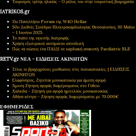
Τουρισμός τρίτης ηλικίας - Ο ρόλος του στην τουριστική βιομηχανία
IATRIKOS.gr
11ο Πανελλήνιο Forum της W4O Hellas
50ο Διεθνές Συνέδριο Ηλεκτροκαρδιολογίας Θεσσαλονίκη, 30 Μαΐου
– 1 Ιουνίου 2025
Το πιάτο της υγιεινής διατροφής
Χρήση εξωτερικού αυτόματου απινιδωτή
Πώς να σώσεις ένα ΠΑΙΔΙ σε καρδιακή ανακοπή; Paediatric BLS
RETV.gr ΝΕΑ - ΕΙΔΗΣΕΙΣ ΑΚΙΝΗΤΩΝ
Τέλος οι βραχυχρόνιες μισθώσεις στις πολυκατοικίες; | ΕΙΔΗΣΕΙΣ
ΑΚΙΝΗΤΩΝ
Ελαφόνησος, Ζητείται μονοκατοικία για άμεση αγορά
Άμεση Ζήτηση αγοράς διαμέρισματος στο Γύθειο
Χαλκίδα - Ζήτηση για αγορά ημιτελούς μονοκατοικίας
Αθήνα κέντρο - Ζήτηση αγοράς διαμερίσματος με 70.000€
ΕΦΗΜΕΡΙΔΕΣ