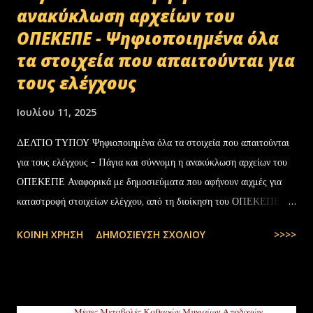
ανακύκλωση αρχείων του
ΟΠΕΚΕΠΕ - Ψηφιοποιημένα όλα
τα στοιχεία που απαιτούνται για
τους ελέγχους
Ιουλίου 11, 2025
ΔΕΛΤΙΟ ΤΥΠΟΥ Ψηφιοποιημένα όλα τα στοιχεία που απαιτούνται
για τους ελέγχους - Πάγια και σύννομη η ανακύκλωση αρχείων του
ΟΠΕΚΕΠΕ Αναφορικά με δημοσιεύματα που αφήνουν αιχμές για
καταστροφή στοιχείων ελέγχου, από τη διοίκηση του ΟΠΕΚΕΠΕ
διευκρινίζονται τα εξής: Το αρχειακό υλικό του Οργανισμού που
ΚΟΙΝΉ ΧΡΉΣΗ
ΔΗΜΟΣΊΕΥΣΗ ΣΧΟΛΊΟΥ
>>>>
εστάλη προς ανακύκλωση στις 10-07-2025 στην Θεσσαλονίκη,
αφορούσε το έτος 2014 και η καταστροφή πραγματοποιήθηκε
σύμφωνα με την προβλεπόμενη διαδικασία καταστροφής αρχειακού
υλικού του ΟΠΕΚΕΠΕ, η οποία ξεκίνησε στις 30-01-2025 με την