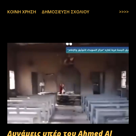
ΚΟΙΝΉ ΧΡΉΣΗ
ΔΗΜΟΣΊΕΥΣΗ ΣΧΟΛΊΟΥ
>>>>
Δυνάμεις υπέρ του Ahmed Al