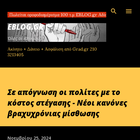
Μετάβαση στο κύριο περιεχόμενο
ίται οροφοδιαμέρισμα 100 τ.μ EBLOG.gr Αδίστακτοι διακινητές στο Τομπ
EBLOG.GR
Όλες οι Απόψεις!
Ακίνητο + Δάνειο + Ασφάλιση από Grad.gr 210
3213405
Σε απόγνωση οι πολίτες με το
κόστος στέγασης - Νέοι κανόνες
βραχυχρόνιας μίσθωσης
Νοεμβρίου 25, 2024