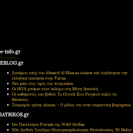
e-info.gr
Φόρτωση...
EBLOG.gr
Δυνάμεις υπέρ του Ahmed Al Sharaa έκαψαν και λεηλάτησαν την
ελληνική εκκλησία στην Taraa
Νέο ράλι στις τιμές του πετρελαίου
Οι ΗΠΑ μπήκαν στον πόλεμο στη Μέση Ανατολή
Οι καθαριστές του βυθού: Το Greek Eco Project σώζει τις
θάλασσες
Τουρισμός τρίτης ηλικίας - Ο ρόλος του στην τουριστική βιομηχανία
IATRIKOS.gr
11ο Πανελλήνιο Forum της W4O Hellas
50ο Διεθνές Συνέδριο Ηλεκτροκαρδιολογίας Θεσσαλονίκη, 30 Μαΐου