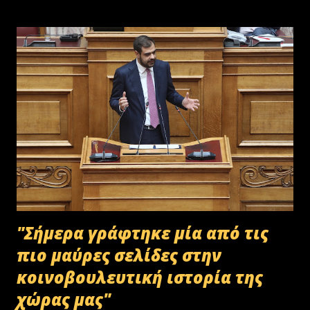
σύμφωνα με την προβλεπόμενη διαδικασία καταστροφής αρχειακού
υλικού του ΟΠΕΚΕΠΕ, η οποία ξεκίνησε στις 30-01-2025 με την
αποστολή των Πινάκων αρχείων Καταστρεπτέων Υλικών της ΠΔ
Μακεδονίας-Θράκης και ολοκληρώθηκε με το υπ.αρ.πρωτ.
23412/02-07-2025 έγγραφο της ΑΑΔΕ και το από 10-07-2025
πρωτόκολλο παράδοσης υλικών μεταξύ της ΑΑΔΕ-Γενική Δ/νση
Τελωνείων-Τμήμα Διαχείρισης Δημόσιου Υλικού και της
συνεργαζόμενης με αυτήν εταιρείας ανακύκλωσης. Διευκρινίζεται ότι
στο αρχείο αυτό δεν συμπεριλαμβάνονταν αρχειακό υλικό που είχε
κοινοποιηθεί ότι ελέγχεται και στο ψηφιακό αρχείο του ΟΠΕΚΕΠ...
"Σήμερα γράφτηκε μία από τις
πιο μαύρες σελίδες στην
κοινοβουλευτική ιστορία της
χώρας μας"