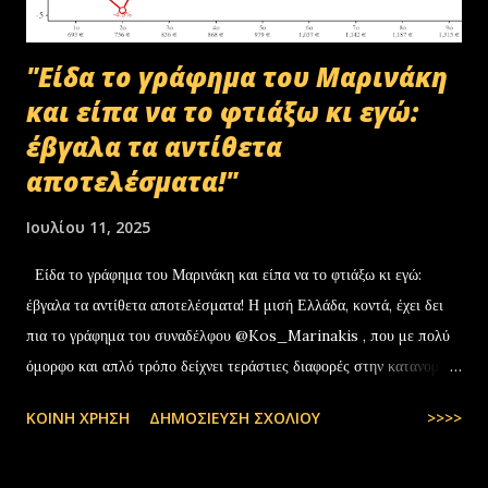
"Είδα το γράφημα του Μαρινάκη
και είπα να το φτιάξω κι εγώ:
έβγαλα τα αντίθετα
αποτελέσματα!"
Ιουλίου 11, 2025
Είδα το γράφημα του Μαρινάκη και είπα να το φτιάξω κι εγώ:
έβγαλα τα αντίθετα αποτελέσματα! Η μισή Ελλάδα, κοντά, έχει δει
πια το γράφημα του συναδέλφου @Kos_Marinakis , που με πολύ
όμορφο και απλό τρόπο δείχνει τεράστιες διαφορές στην κατανομή
της αύξησης του πραγματικού… pic.twitter.com/YCAKF0fwiG
ΚΟΙΝΉ ΧΡΉΣΗ
ΔΗΜΟΣΊΕΥΣΗ ΣΧΟΛΊΟΥ
>>>>
— Stefanos Tyros (@StefanosTyros) July 11, 2025