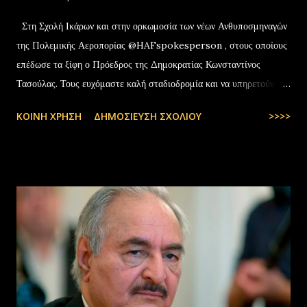
Στη Σχολή Ικάρων και στην ορκωμοσία των νέων Ανθυποσμηναγών
της Πολεμικής Αεροπορίας @HAFspokesperson , στους οποίους
επέδωσε τα ξίφη ο Πρόεδρος της Δημοκρατίας Κωνσταντίνος
Τασούλας. Τους ευχόμαστε καλή σταδιοδρομία και να υπηρετούν με
υπερηφάνεια την Πατρίδα. #ΠολεμικήΑεροπορία …
ΚΟΙΝΉ ΧΡΉΣΗ
ΔΗΜΟΣΊΕΥΣΗ ΣΧΟΛΊΟΥ
>>>>
pic.twitter.com/t6bNFBH5Ce — Nikos Dendias
(@NikosDendias) July 8, 2025