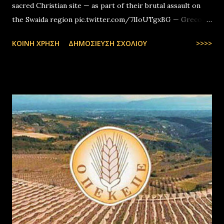
sacred Christian site — as part of their brutal assault on
the Swaida region pic.twitter.com/7lIoUTgxBG — Greco-
Levantines World Wide (@GrecoLevantines) August 4, 2025
ΚΟΙΝΉ ΧΡΉΣΗ
ΔΗΜΟΣΊΕΥΣΗ ΣΧΟΛΊΟΥ
>>>>