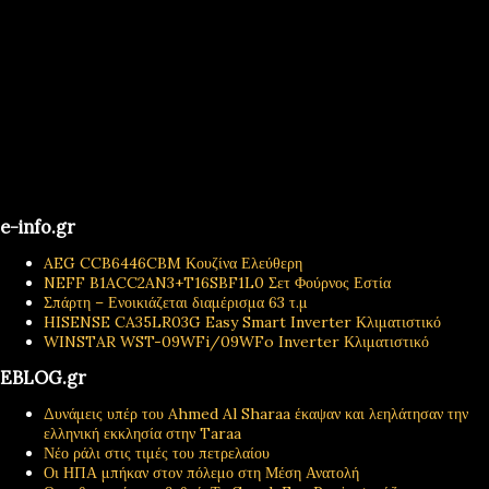
e-info.gr
AEG CCB6446CBM Κουζίνα Ελεύθερη
NEFF B1ACC2AN3+T16SBF1L0 Σετ Φούρνος Εστία
Σπάρτη – Ενοικιάζεται διαμέρισμα 63 τ.μ
HISENSE CA35LR03G Easy Smart Inverter Κλιματιστικό
WINSTAR WST-09WFi/09WFo Inverter Κλιματιστικό
EBLOG.gr
Δυνάμεις υπέρ του Ahmed Al Sharaa έκαψαν και λεηλάτησαν την
ελληνική εκκλησία στην Taraa
Νέο ράλι στις τιμές του πετρελαίου
Οι ΗΠΑ μπήκαν στον πόλεμο στη Μέση Ανατολή