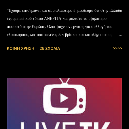
΄Έχουμε επισημάνει και σε παλαιότερο δημοσίευμα ότι στην Ελλάδα
έχουμε ειδικού τύπου ΑΝΕΡΓΙΑ και μάλιστα το υψηλότερο
ποσοστό στην Ευρώπη. Όλοι ψάχνουν εργάτες για συλλογή του
ελαιοκάρπου, ωστόσο κανένας δεν βρίσκει και καταλήγει στους
αλλοδαπούς. Το παράξενο είναι ότι ενώ έχουν έρθει τόσοι αλλοδαποί
ΚΟΙΝΉ ΧΡΉΣΗ
26 ΣΧΌΛΙΑ
>>>>
στην Ελλάδα, πάλι δεν μας φτάνουν. Στην Ελλάδα του 1.000.000
ανέργων,κανένας δεν πάει να μαζέψει ελιές. Μάλλον οι Έλληνες είναι
γεννημένοι αφεντικά...