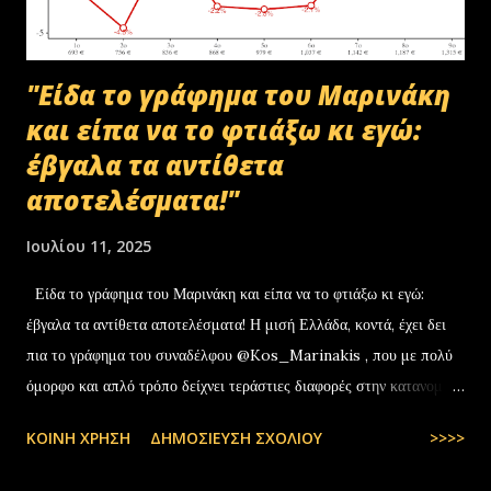
κοινοποιηθεί ότι ελέγχεται και στο ψηφιακό αρχείο του ΟΠΕΚΕΠ...
"Είδα το γράφημα του Μαρινάκη
και είπα να το φτιάξω κι εγώ:
έβγαλα τα αντίθετα
αποτελέσματα!"
Ιουλίου 11, 2025
Είδα το γράφημα του Μαρινάκη και είπα να το φτιάξω κι εγώ:
έβγαλα τα αντίθετα αποτελέσματα! Η μισή Ελλάδα, κοντά, έχει δει
πια το γράφημα του συναδέλφου @Kos_Marinakis , που με πολύ
όμορφο και απλό τρόπο δείχνει τεράστιες διαφορές στην κατανομή
της αύξησης του πραγματικού… pic.twitter.com/YCAKF0fwiG
ΚΟΙΝΉ ΧΡΉΣΗ
ΔΗΜΟΣΊΕΥΣΗ ΣΧΟΛΊΟΥ
>>>>
— Stefanos Tyros (@StefanosTyros) July 11, 2025