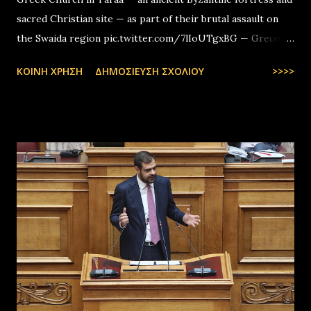
sacred Christian site — as part of their brutal assault on
the Swaida region pic.twitter.com/7lIoUTgxBG — Greco-
Levantines World Wide (@GrecoLevantines) August 4, 2025
ΚΟΙΝΉ ΧΡΉΣΗ
ΔΗΜΟΣΊΕΥΣΗ ΣΧΟΛΊΟΥ
>>>>