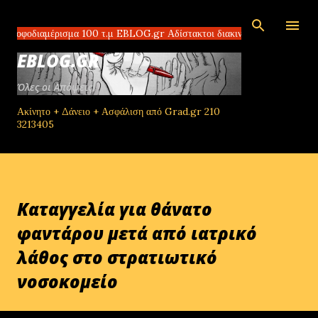
Μετάβαση στο κύριο περιεχόμενο
ιαμέρισμα 100 τ.μ EBLOG.gr Αδίστακτοι διακινητές στο Τομπρούκ της Λι
EBLOG.GR
Όλες οι Απόψεις!
Ακίνητο + Δάνειο + Ασφάλιση από Grad.gr 210
3213405
Καταγγελία για θάνατο
φαντάρου μετά από ιατρικό
λάθος στο στρατιωτικό
νοσοκομείο