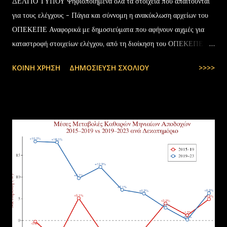
ΔΕΛΤΙΟ ΤΥΠΟΥ Ψηφιοποιημένα όλα τα στοιχεία που απαιτούνται
για τους ελέγχους - Πάγια και σύννομη η ανακύκλωση αρχείων του
ΟΠΕΚΕΠΕ Αναφορικά με δημοσιεύματα που αφήνουν αιχμές για
καταστροφή στοιχείων ελέγχου, από τη διοίκηση του ΟΠΕΚΕΠΕ
διευκρινίζονται τα εξής: Το αρχειακό υλικό του Οργανισμού που
ΚΟΙΝΉ ΧΡΉΣΗ
ΔΗΜΟΣΊΕΥΣΗ ΣΧΟΛΊΟΥ
>>>>
εστάλη προς ανακύκλωση στις 10-07-2025 στην Θεσσαλονίκη,
αφορούσε το έτος 2014 και η καταστροφή πραγματοποιήθηκε
σύμφωνα με την προβλεπόμενη διαδικασία καταστροφής αρχειακού
υλικού του ΟΠΕΚΕΠΕ, η οποία ξεκίνησε στις 30-01-2025 με την
αποστολή των Πινάκων αρχείων Καταστρεπτέων Υλικών της ΠΔ
Μακεδονίας-Θράκης και ολοκληρώθηκε με το υπ.αρ.πρωτ.
23412/02-07-2025 έγγραφο της ΑΑΔΕ και το από 10-07-2025
πρωτόκολλο παράδοσης υλικών μεταξύ της ΑΑΔΕ-Γενική Δ/νση
Τελωνείων-Τμήμα Διαχείρισης Δημόσιου Υλικού και της
συνεργαζόμενης με αυτήν εταιρείας ανακύκλωσης. Διευκρινίζεται ότι
στο αρχείο αυτό δεν συμπεριλαμβάνονταν αρχειακό υλικό που είχε