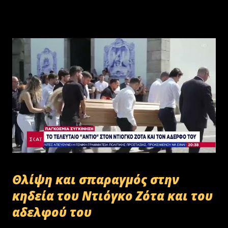
Θλίψη και σπαραγμός στην
κηδεία του Ντιόγκο Ζότα και του
αδελφού του