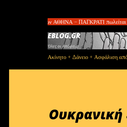
ρότημα 2 κατοικιών ΑΘΗΝΑ – ΠΑΓΚΡΑΤΙ πωλείται διαμ
EBLOG.GR
Όλες οι Απόψεις!
Ακίνητο + Δάνειο + Ασφάλιση απ
Ουκρανική 