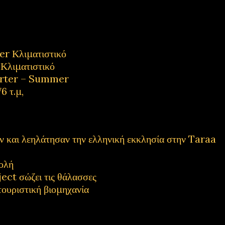
 Κλιματιστικό
λιματιστικό
rter – Summer
6 τ.μ,
και λεηλάτησαν την ελληνική εκκλησία στην Taraa
ολή
ect σώζει τις θάλασσες
τουριστική βιομηχανία