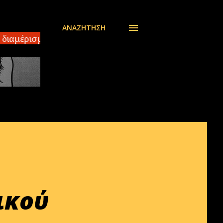
ΑΝΑΖΉΤΗΣΗ
ιαμέρισμα 140 τ.μ ΣΠΑΡΤΗ – Πωλείται οροφοδιαμέρισ
ικού