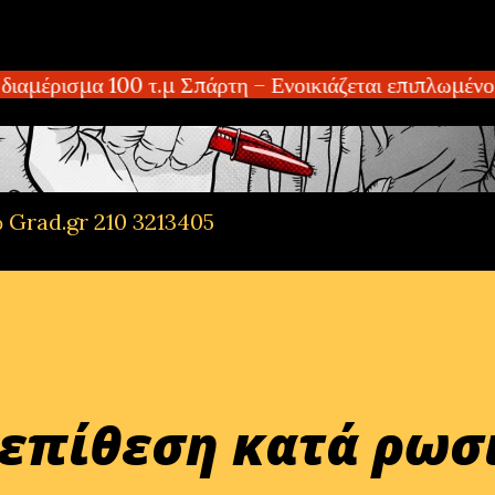
Μετάβαση στο κύριο περιεχόμενο
έρισμα 100 τ.μ Σπάρτη – Ενοικιάζεται επιπλωμένο δ
ό Grad.gr 210 3213405
επίθεση κατά ρωσ