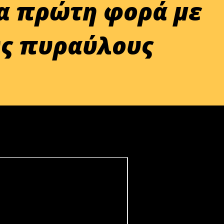
α πρώτη φορά με
ύς πυραύλους