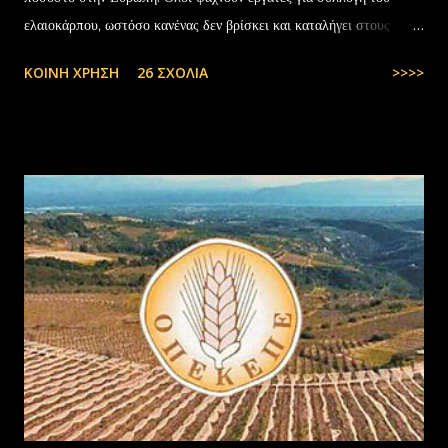
ελαιοκάρπου, ωστόσο κανένας δεν βρίσκει και καταλήγει στους
αλλοδαπούς. Το παράξενο είναι ότι ενώ έχουν έρθει τόσοι αλλοδαποί
ΚΟΙΝΉ ΧΡΉΣΗ
26 ΣΧΌΛΙΑ
>>>>
στην Ελλάδα, πάλι δεν μας φτάνουν. Στην Ελλάδα του 1.000.000
ανέργων,κανένας δεν πάει να μαζέψει ελιές. Μάλλον οι Έλληνες είναι
γεννημένοι αφεντικά...