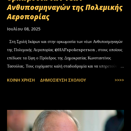
Ανθυποσμηναγών της Πολεμικής
Αεροπορίας
Ιουλίου 08, 2025
Στη Σχολή Ικάρων και στην ορκωμοσία των νέων Ανθυποσμηναγών
της Πολεμικής Αεροπορίας @HAFspokesperson , στους οποίους
επέδωσε τα ξίφη ο Πρόεδρος της Δημοκρατίας Κωνσταντίνος
Τασούλας. Τους ευχόμαστε καλή σταδιοδρομία και να υπηρετούν με
υπερηφάνεια την Πατρίδα. #ΠολεμικήΑεροπορία …
ΚΟΙΝΉ ΧΡΉΣΗ
ΔΗΜΟΣΊΕΥΣΗ ΣΧΟΛΊΟΥ
>>>>
pic.twitter.com/t6bNFBH5Ce — Nikos Dendias
(@NikosDendias) July 8, 2025