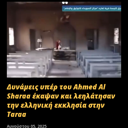
Δυνάμεις υπέρ του Ahmed Al
Sharaa έκαψαν και λεηλάτησαν
την ελληνική εκκλησία στην
Taraa
Αυγούστου 05, 2025