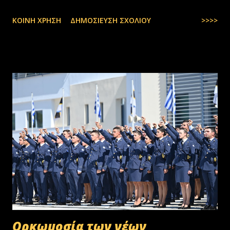
ΚΟΙΝΉ ΧΡΉΣΗ
ΔΗΜΟΣΊΕΥΣΗ ΣΧΟΛΊΟΥ
>>>>
Oρκωμοσία των νέων