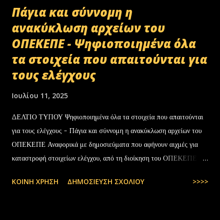
Πάγια και σύννομη η
ανακύκλωση αρχείων του
ΟΠΕΚΕΠΕ - Ψηφιοποιημένα όλα
τα στοιχεία που απαιτούνται για
τους ελέγχους
Ιουλίου 11, 2025
ΔΕΛΤΙΟ ΤΥΠΟΥ Ψηφιοποιημένα όλα τα στοιχεία που απαιτούνται
για τους ελέγχους - Πάγια και σύννομη η ανακύκλωση αρχείων του
ΟΠΕΚΕΠΕ Αναφορικά με δημοσιεύματα που αφήνουν αιχμές για
καταστροφή στοιχείων ελέγχου, από τη διοίκηση του ΟΠΕΚΕΠΕ
διευκρινίζονται τα εξής: Το αρχειακό υλικό του Οργανισμού που
ΚΟΙΝΉ ΧΡΉΣΗ
ΔΗΜΟΣΊΕΥΣΗ ΣΧΟΛΊΟΥ
>>>>
εστάλη προς ανακύκλωση στις 10-07-2025 στην Θεσσαλονίκη,
αφορούσε το έτος 2014 και η καταστροφή πραγματοποιήθηκε
σύμφωνα με την προβλεπόμενη διαδικασία καταστροφής αρχειακού