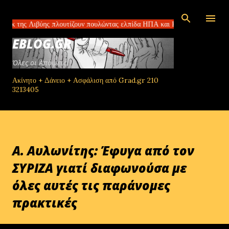
Μετάβαση στο κύριο περιεχόμενο
Λιβύης πλουτίζουν πουλώντας ελπίδα ΗΠΑ και Κίνα συμφώνησαν για τους
EBLOG.GR
Όλες οι Απόψεις!
Ακίνητο + Δάνειο + Ασφάλιση από Grad.gr 210
3213405
Α. Αυλωνίτης: Έφυγα από τον
ΣΥΡΙΖΑ γιατί διαφωνούσα με
όλες αυτές τις παράνομες
πρακτικές