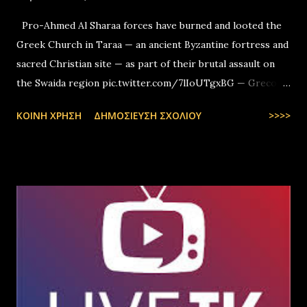
Pro-Ahmed Al Sharaa forces have burned and looted the
Greek Church in Taraa — an ancient Byzantine fortress and
sacred Christian site — as part of their brutal assault on
the Swaida region pic.twitter.com/7lIoUTgxBG — Greco-
Levantines World Wide (@GrecoLevantines) August 4, 2025
ΚΟΙΝΉ ΧΡΉΣΗ
ΔΗΜΟΣΊΕΥΣΗ ΣΧΟΛΊΟΥ
>>>>