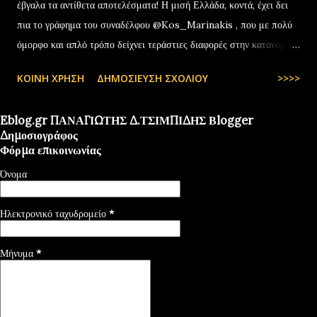
έβγαλα τα αντίθετα αποτελέσματα! Η μισή Ελλάδα, κοντά, έχει δει
πια το γράφημα του συναδέλφου @Kos_Marinakis , που με πολύ
όμορφο και απλό τρόπο δείχνει τεράστιες διαφορές στην κατανομή
της αύξησης του πραγματικού… pic.twitter.com/YCAKF0fwiG
ΚΟΙΝΉ ΧΡΉΣΗ
ΔΗΜΟΣΊΕΥΣΗ ΣΧΟΛΊΟΥ
>>>>
— Stefanos Tyros (@StefanosTyros) July 11, 2025
Eblog.gr ΠΑΝΑΓΙΩΤΗΣ Δ.ΤΣΙΜΠΙΔΗΣ Βlogger
Δημοσιογράφος
Φόρμα επικοινωνίας
Όνομα
Ηλεκτρονικό ταχυδρομείο
*
Μήνυμα
*