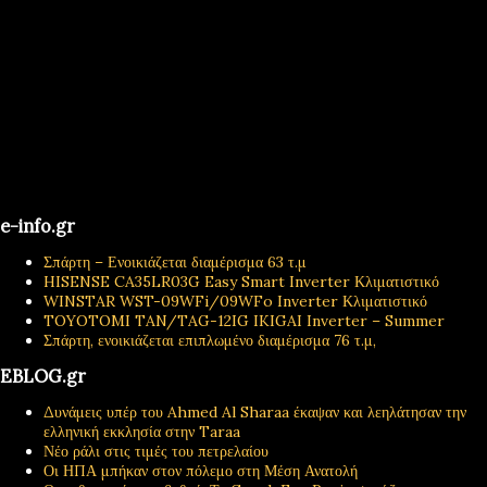
e-info.gr
Σπάρτη – Ενοικιάζεται διαμέρισμα 63 τ.μ
HISENSE CA35LR03G Easy Smart Inverter Κλιματιστικό
WINSTAR WST-09WFi/09WFo Inverter Κλιματιστικό
TOYOTOMI TAN/TAG-12IG IKIGAI Inverter – Summer
Σπάρτη, ενοικιάζεται επιπλωμένο διαμέρισμα 76 τ.μ,
EBLOG.gr
Δυνάμεις υπέρ του Ahmed Al Sharaa έκαψαν και λεηλάτησαν την
ελληνική εκκλησία στην Taraa
Νέο ράλι στις τιμές του πετρελαίου
Οι ΗΠΑ μπήκαν στον πόλεμο στη Μέση Ανατολή