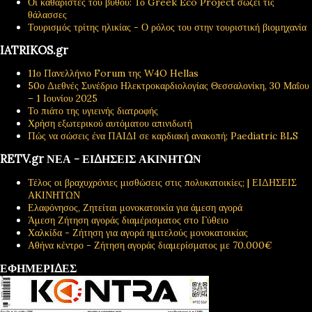
Οι καθαριστές του βυθού: Το Greek Eco Project σώζει τις
θάλασσες
Τουρισμός τρίτης ηλικίας - Ο ρόλος του στην τουριστική βιομηχανία
IATRIKOS.gr
11ο Πανελλήνιο Forum της W4O Hellas
50ο Διεθνές Συνέδριο Ηλεκτροκαρδιολογίας Θεσσαλονίκη, 30 Μαΐου
– 1 Ιουνίου 2025
Το πιάτο της υγιεινής διατροφής
Χρήση εξωτερικού αυτόματου απινιδωτή
Πώς να σώσεις ένα ΠΑΙΔΙ σε καρδιακή ανακοπή; Paediatric BLS
RETV.gr ΝΕΑ - ΕΙΔΗΣΕΙΣ ΑΚΙΝΗΤΩΝ
Τέλος οι βραχυχρόνιες μισθώσεις στις πολυκατοικίες; | ΕΙΔΗΣΕΙΣ
ΑΚΙΝΗΤΩΝ
Ελαφόνησος, Ζητείται μονοκατοικία για άμεση αγορά
Άμεση Ζήτηση αγοράς διαμέρισματος στο Γύθειο
Χαλκίδα - Ζήτηση για αγορά ημιτελούς μονοκατοικίας
Αθήνα κέντρο - Ζήτηση αγοράς διαμερίσματος με 70.000€
ΕΦΗΜΕΡΙΔΕΣ