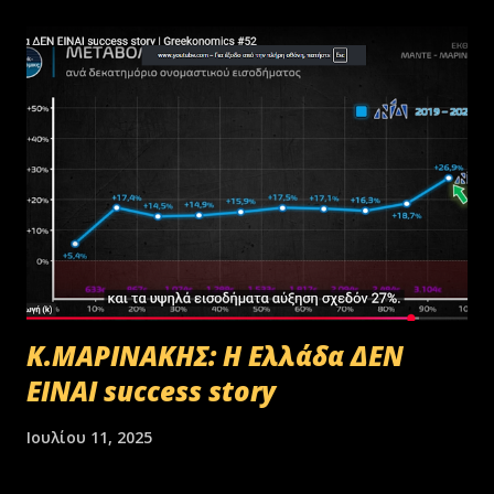
υλικού του ΟΠΕΚΕΠΕ, η οποία ξεκίνησε στις 30-01-2025 με την
αποστολή των Πινάκων αρχείων Καταστρεπτέων Υλικών της ΠΔ
Μακεδονίας-Θράκης και ολοκληρώθηκε με το υπ.αρ.πρωτ.
23412/02-07-2025 έγγραφο της ΑΑΔΕ και το από 10-07-2025
πρωτόκολλο παράδοσης υλικών μεταξύ της ΑΑΔΕ-Γενική Δ/νση
Τελωνείων-Τμήμα Διαχείρισης Δημόσιου Υλικού και της
συνεργαζόμενης με αυτήν εταιρείας ανακύκλωσης. Διευκρινίζεται ότι
στο αρχείο αυτό δεν συμπεριλαμβάνονταν αρχειακό υλικό που είχε
κοινοποιηθεί ότι ελέγχεται και στο ψηφιακό αρχείο του ΟΠΕΚΕΠ...
Κ.ΜΑΡΙΝΑΚΗΣ: Η Ελλάδα ΔΕΝ
ΕΙΝΑΙ success story
Ιουλίου 11, 2025