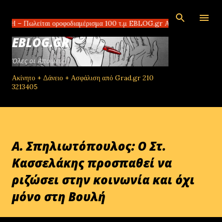
Μετάβαση στο κύριο περιεχόμενο
λείται οροφοδιαμέρισμα 100 τ.μ EBLOG.gr Αδίστακτοι διακινητές στο Τ
EBLOG.GR
Όλες οι Απόψεις!
Ακίνητο + Δάνειο + Ασφάλιση από Grad.gr 210
3213405
A. Σπηλιωτόπουλος: Ο Στ.
Κασσελάκης προσπαθεί να
ριζώσει στην κοινωνία και όχι
μόνο στη Βουλή