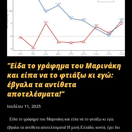
πρωτόκολλο παράδοσης υλικών μεταξύ της ΑΑΔΕ-Γενική Δ/νση
Τελωνείων-Τμήμα Διαχείρισης Δημόσιου Υλικού και της
συνεργαζόμενης με αυτήν εταιρείας ανακύκλωσης. Διευκρινίζεται ότι
στο αρχείο αυτό δεν συμπεριλαμβάνονταν αρχειακό υλικό που είχε
κοινοποιηθεί ότι ελέγχεται και στο ψηφιακό αρχείο του ΟΠΕΚΕΠ...
"Είδα το γράφημα του Μαρινάκη
και είπα να το φτιάξω κι εγώ:
έβγαλα τα αντίθετα
αποτελέσματα!"
Ιουλίου 11, 2025
Είδα το γράφημα του Μαρινάκη και είπα να το φτιάξω κι εγώ:
έβγαλα τα αντίθετα αποτελέσματα! Η μισή Ελλάδα, κοντά, έχει δει