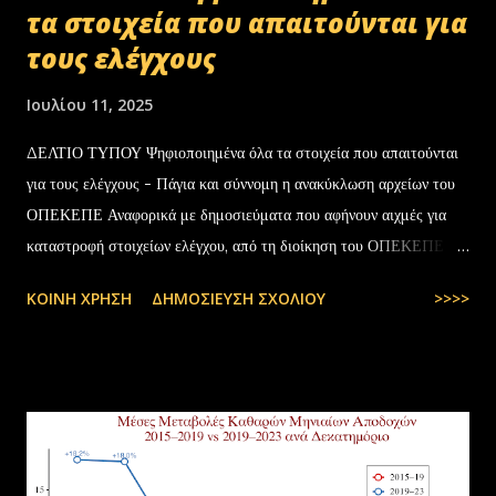
τα στοιχεία που απαιτούνται για
τους ελέγχους
Ιουλίου 11, 2025
ΔΕΛΤΙΟ ΤΥΠΟΥ Ψηφιοποιημένα όλα τα στοιχεία που απαιτούνται
για τους ελέγχους - Πάγια και σύννομη η ανακύκλωση αρχείων του
ΟΠΕΚΕΠΕ Αναφορικά με δημοσιεύματα που αφήνουν αιχμές για
καταστροφή στοιχείων ελέγχου, από τη διοίκηση του ΟΠΕΚΕΠΕ
διευκρινίζονται τα εξής: Το αρχειακό υλικό του Οργανισμού που
ΚΟΙΝΉ ΧΡΉΣΗ
ΔΗΜΟΣΊΕΥΣΗ ΣΧΟΛΊΟΥ
>>>>
εστάλη προς ανακύκλωση στις 10-07-2025 στην Θεσσαλονίκη,
αφορούσε το έτος 2014 και η καταστροφή πραγματοποιήθηκε
σύμφωνα με την προβλεπόμενη διαδικασία καταστροφής αρχειακού
υλικού του ΟΠΕΚΕΠΕ, η οποία ξεκίνησε στις 30-01-2025 με την
αποστολή των Πινάκων αρχείων Καταστρεπτέων Υλικών της ΠΔ
Μακεδονίας-Θράκης και ολοκληρώθηκε με το υπ.αρ.πρωτ.
23412/02-07-2025 έγγραφο της ΑΑΔΕ και το από 10-07-2025