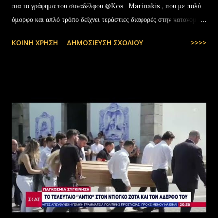
πια το γράφημα του συναδέλφου @Kos_Marinakis , που με πολύ
όμορφο και απλό τρόπο δείχνει τεράστιες διαφορές στην κατανομή
της αύξησης του πραγματικού… pic.twitter.com/YCAKF0fwiG
ΚΟΙΝΉ ΧΡΉΣΗ
ΔΗΜΟΣΊΕΥΣΗ ΣΧΟΛΊΟΥ
>>>>
— Stefanos Tyros (@StefanosTyros) July 11, 2025