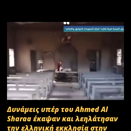
Δυνάμεις υπέρ του Ahmed Al
Sharaa έκαψαν και λεηλάτησαν
την ελληνική εκκλησία στην