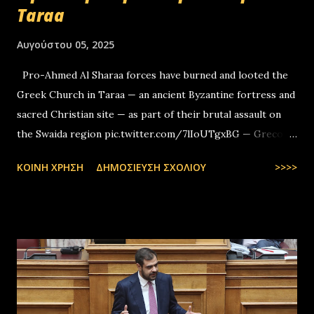
Taraa
Αυγούστου 05, 2025
Pro-Ahmed Al Sharaa forces have burned and looted the
Greek Church in Taraa — an ancient Byzantine fortress and
sacred Christian site — as part of their brutal assault on
the Swaida region pic.twitter.com/7lIoUTgxBG — Greco-
Levantines World Wide (@GrecoLevantines) August 4, 2025
ΚΟΙΝΉ ΧΡΉΣΗ
ΔΗΜΟΣΊΕΥΣΗ ΣΧΟΛΊΟΥ
>>>>