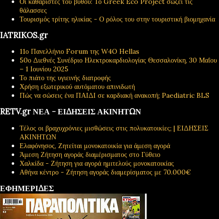
Οι καθαριστές του βυθού: Το Greek Eco Project σώζει τις
θάλασσες
Τουρισμός τρίτης ηλικίας - Ο ρόλος του στην τουριστική βιομηχανία
IATRIKOS.gr
11ο Πανελλήνιο Forum της W4O Hellas
50ο Διεθνές Συνέδριο Ηλεκτροκαρδιολογίας Θεσσαλονίκη, 30 Μαΐου
– 1 Ιουνίου 2025
Το πιάτο της υγιεινής διατροφής
Χρήση εξωτερικού αυτόματου απινιδωτή
Πώς να σώσεις ένα ΠΑΙΔΙ σε καρδιακή ανακοπή; Paediatric BLS
RETV.gr ΝΕΑ - ΕΙΔΗΣΕΙΣ ΑΚΙΝΗΤΩΝ
Τέλος οι βραχυχρόνιες μισθώσεις στις πολυκατοικίες; | ΕΙΔΗΣΕΙΣ
ΑΚΙΝΗΤΩΝ
Ελαφόνησος, Ζητείται μονοκατοικία για άμεση αγορά
Άμεση Ζήτηση αγοράς διαμέρισματος στο Γύθειο
Χαλκίδα - Ζήτηση για αγορά ημιτελούς μονοκατοικίας
Αθήνα κέντρο - Ζήτηση αγοράς διαμερίσματος με 70.000€
ΕΦΗΜΕΡΙΔΕΣ