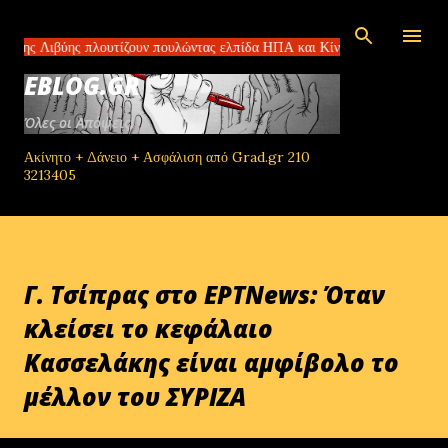
Μετάβαση στο κύριο περιεχόμενο
βύης πλουτίζουν πουλώντας ελπίδα ΗΠΑ και Κίνα συμφώνησαν για τους δ
EBLOG.GR
Όλες οι Απόψεις!
Ακίνητο + Δάνειο + Ασφάλιση από Grad.gr 210
3213405
Γ. Tσίπρας στο EΡΤΝews: Όταν
κλείσει το κεφάλαιο
Κασσελάκης είναι αμφίβολο το
μέλλον του ΣΥΡΙΖΑ