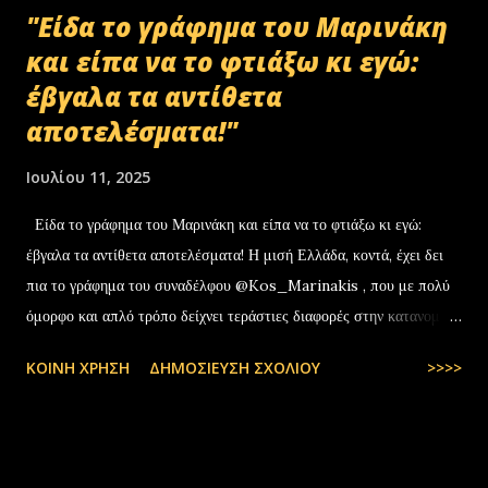
"Είδα το γράφημα του Μαρινάκη
και είπα να το φτιάξω κι εγώ:
έβγαλα τα αντίθετα
αποτελέσματα!"
Ιουλίου 11, 2025
Είδα το γράφημα του Μαρινάκη και είπα να το φτιάξω κι εγώ:
έβγαλα τα αντίθετα αποτελέσματα! Η μισή Ελλάδα, κοντά, έχει δει
πια το γράφημα του συναδέλφου @Kos_Marinakis , που με πολύ
όμορφο και απλό τρόπο δείχνει τεράστιες διαφορές στην κατανομή
της αύξησης του πραγματικού… pic.twitter.com/YCAKF0fwiG
ΚΟΙΝΉ ΧΡΉΣΗ
ΔΗΜΟΣΊΕΥΣΗ ΣΧΟΛΊΟΥ
>>>>
— Stefanos Tyros (@StefanosTyros) July 11, 2025