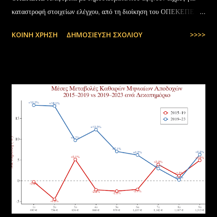
καταστροφή στοιχείων ελέγχου, από τη διοίκηση του ΟΠΕΚΕΠΕ
διευκρινίζονται τα εξής: Το αρχειακό υλικό του Οργανισμού που
ΚΟΙΝΉ ΧΡΉΣΗ
ΔΗΜΟΣΊΕΥΣΗ ΣΧΟΛΊΟΥ
>>>>
εστάλη προς ανακύκλωση στις 10-07-2025 στην Θεσσαλονίκη,
αφορούσε το έτος 2014 και η καταστροφή πραγματοποιήθηκε
σύμφωνα με την προβλεπόμενη διαδικασία καταστροφής αρχειακού
υλικού του ΟΠΕΚΕΠΕ, η οποία ξεκίνησε στις 30-01-2025 με την
αποστολή των Πινάκων αρχείων Καταστρεπτέων Υλικών της ΠΔ
Μακεδονίας-Θράκης και ολοκληρώθηκε με το υπ.αρ.πρωτ.
23412/02-07-2025 έγγραφο της ΑΑΔΕ και το από 10-07-2025
πρωτόκολλο παράδοσης υλικών μεταξύ της ΑΑΔΕ-Γενική Δ/νση
Τελωνείων-Τμήμα Διαχείρισης Δημόσιου Υλικού και της
συνεργαζόμενης με αυτήν εταιρείας ανακύκλωσης. Διευκρινίζεται ότι
στο αρχείο αυτό δεν συμπεριλαμβάνονταν αρχειακό υλικό που είχε
κοινοποιηθεί ότι ελέγχεται και στο ψηφιακό αρχείο του ΟΠΕΚΕΠ...