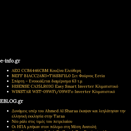
e-info.gr
AEG CCB6446CBM Κουζίνα Ελεύθερη
NEFF B1ACC2AN3+T16SBF1L0 Σετ Φούρνος Εστία
Σπάρτη – Ενοικιάζεται διαμέρισμα 63 τ.μ
HISENSE CA35LR03G Easy Smart Inverter Κλιματιστικό
WINSTAR WST-09WFi/09WFo Inverter Κλιματιστικό
EBLOG.gr
Δυνάμεις υπέρ του Ahmed Al Sharaa έκαψαν και λεηλάτησαν την
ελληνική εκκλησία στην Taraa
Νέο ράλι στις τιμές του πετρελαίου
Οι ΗΠΑ μπήκαν στον πόλεμο στη Μέση Ανατολή