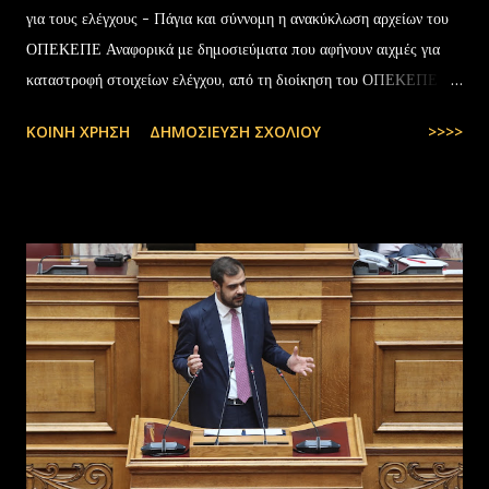
για τους ελέγχους - Πάγια και σύννομη η ανακύκλωση αρχείων του
ΟΠΕΚΕΠΕ Αναφορικά με δημοσιεύματα που αφήνουν αιχμές για
καταστροφή στοιχείων ελέγχου, από τη διοίκηση του ΟΠΕΚΕΠΕ
διευκρινίζονται τα εξής: Το αρχειακό υλικό του Οργανισμού που
ΚΟΙΝΉ ΧΡΉΣΗ
ΔΗΜΟΣΊΕΥΣΗ ΣΧΟΛΊΟΥ
>>>>
εστάλη προς ανακύκλωση στις 10-07-2025 στην Θεσσαλονίκη,
αφορούσε το έτος 2014 και η καταστροφή πραγματοποιήθηκε
σύμφωνα με την προβλεπόμενη διαδικασία καταστροφής αρχειακού
υλικού του ΟΠΕΚΕΠΕ, η οποία ξεκίνησε στις 30-01-2025 με την
αποστολή των Πινάκων αρχείων Καταστρεπτέων Υλικών της ΠΔ
Μακεδονίας-Θράκης και ολοκληρώθηκε με το υπ.αρ.πρωτ.
23412/02-07-2025 έγγραφο της ΑΑΔΕ και το από 10-07-2025
πρωτόκολλο παράδοσης υλικών μεταξύ της ΑΑΔΕ-Γενική Δ/νση
Τελωνείων-Τμήμα Διαχείρισης Δημόσιου Υλικού και της
συνεργαζόμενης με αυτήν εταιρείας ανακύκλωσης. Διευκρινίζεται ότι
στο αρχείο αυτό δεν συμπεριλαμβάνονταν αρχειακό υλικό που είχε
κοινοποιηθεί ότι ελέγχεται και στο ψηφιακό αρχείο του ΟΠΕΚΕΠ...