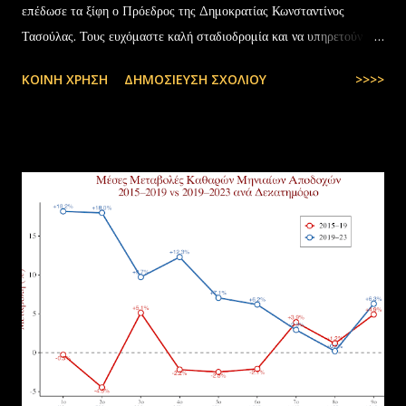
επέδωσε τα ξίφη ο Πρόεδρος της Δημοκρατίας Κωνσταντίνος
Τασούλας. Τους ευχόμαστε καλή σταδιοδρομία και να υπηρετούν με
υπερηφάνεια την Πατρίδα. #ΠολεμικήΑεροπορία …
ΚΟΙΝΉ ΧΡΉΣΗ
ΔΗΜΟΣΊΕΥΣΗ ΣΧΟΛΊΟΥ
>>>>
pic.twitter.com/t6bNFBH5Ce — Nikos Dendias
(@NikosDendias) July 8, 2025