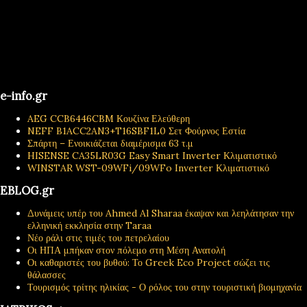
e-info.gr
AEG CCB6446CBM Κουζίνα Ελεύθερη
NEFF B1ACC2AN3+T16SBF1L0 Σετ Φούρνος Εστία
Σπάρτη – Ενοικιάζεται διαμέρισμα 63 τ.μ
HISENSE CA35LR03G Easy Smart Inverter Κλιματιστικό
WINSTAR WST-09WFi/09WFo Inverter Κλιματιστικό
EBLOG.gr
Δυνάμεις υπέρ του Ahmed Al Sharaa έκαψαν και λεηλάτησαν την
ελληνική εκκλησία στην Taraa
Νέο ράλι στις τιμές του πετρελαίου
Οι ΗΠΑ μπήκαν στον πόλεμο στη Μέση Ανατολή
Οι καθαριστές του βυθού: Το Greek Eco Project σώζει τις
θάλασσες
Τουρισμός τρίτης ηλικίας - Ο ρόλος του στην τουριστική βιομηχανία