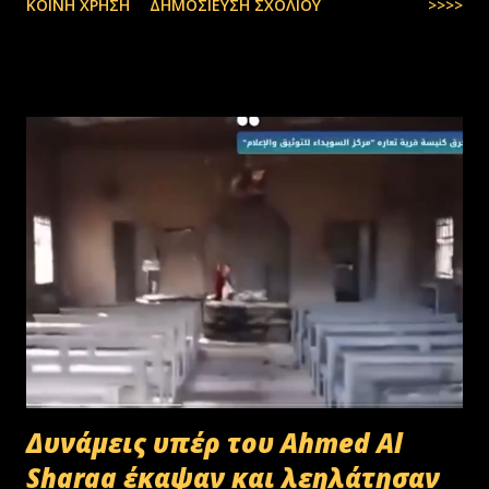
ΚΟΙΝΉ ΧΡΉΣΗ
ΔΗΜΟΣΊΕΥΣΗ ΣΧΟΛΊΟΥ
>>>>
Δυνάμεις υπέρ του Ahmed Al
Sharaa έκαψαν και λεηλάτησαν