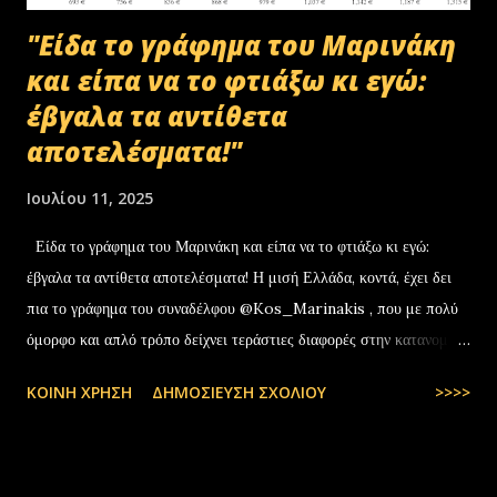
"Είδα το γράφημα του Μαρινάκη
και είπα να το φτιάξω κι εγώ:
έβγαλα τα αντίθετα
αποτελέσματα!"
Ιουλίου 11, 2025
Είδα το γράφημα του Μαρινάκη και είπα να το φτιάξω κι εγώ:
έβγαλα τα αντίθετα αποτελέσματα! Η μισή Ελλάδα, κοντά, έχει δει
πια το γράφημα του συναδέλφου @Kos_Marinakis , που με πολύ
όμορφο και απλό τρόπο δείχνει τεράστιες διαφορές στην κατανομή
της αύξησης του πραγματικού… pic.twitter.com/YCAKF0fwiG
ΚΟΙΝΉ ΧΡΉΣΗ
ΔΗΜΟΣΊΕΥΣΗ ΣΧΟΛΊΟΥ
>>>>
— Stefanos Tyros (@StefanosTyros) July 11, 2025