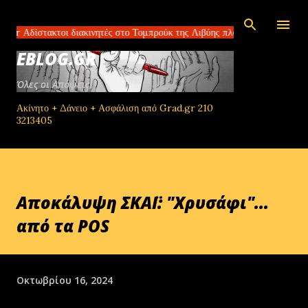
Μετάβαση στο κύριο περιεχόμενο
ακτοι διακινητές στο Τομπρούκ της Λιβύης πλουτίζουν πουλώντας ελπίδα
EBLOG.GR
Όλες οι Απόψεις!
Ακίνητο + Δάνειο + Ασφάλιση από Grad.gr 210
3213405
Αποκάλυψη ΣΚΑΪ: "Χρυσάφι"...
από τα POS
Οκτωβρίου 16, 2024