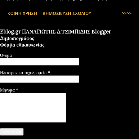
περιορισμένες και όχι πάντα… — kyranakis (@kyranakis) July 6,
ΚΟΙΝΉ ΧΡΉΣΗ
ΔΗΜΟΣΊΕΥΣΗ ΣΧΟΛΊΟΥ
>>>>
2025
Eblog.gr ΠΑΝΑΓΙΩΤΗΣ Δ.ΤΣΙΜΠΙΔΗΣ Βlogger
Δημοσιογράφος
Φόρμα επικοινωνίας
Όνομα
Ηλεκτρονικό ταχυδρομείο
*
Μήνυμα
*