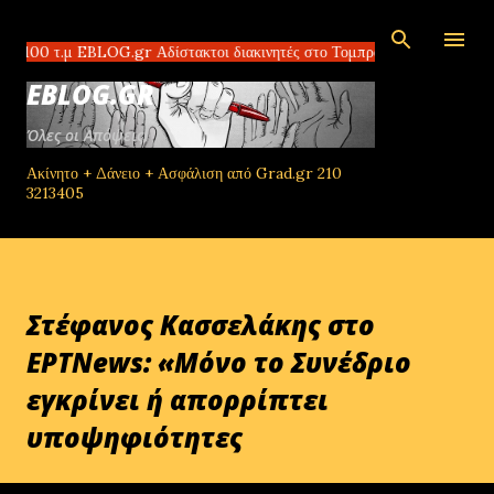
Μετάβαση στο κύριο περιεχόμενο
 τ.μ EBLOG.gr Αδίστακτοι διακινητές στο Τομπρούκ της Λιβύης πλουτίζο
EBLOG.GR
Όλες οι Απόψεις!
Ακίνητο + Δάνειο + Ασφάλιση από Grad.gr 210
3213405
Στέφανος Κασσελάκης στο
ΕΡΤNews: «Μόνο το Συνέδριο
εγκρίνει ή απορρίπτει
υποψηφιότητες