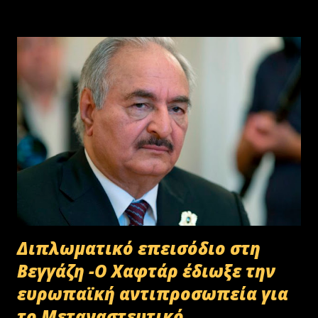
Διπλωματικό επεισόδιο στη
Βεγγάζη -Ο Χαφτάρ έδιωξε την
ευρωπαϊκή αντιπροσωπεία για
το Μεταναστευτικό