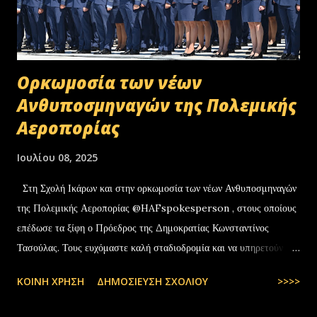
Oρκωμοσία των νέων
Ανθυποσμηναγών της Πολεμικής
Αεροπορίας
Ιουλίου 08, 2025
Στη Σχολή Ικάρων και στην ορκωμοσία των νέων Ανθυποσμηναγών
της Πολεμικής Αεροπορίας @HAFspokesperson , στους οποίους
επέδωσε τα ξίφη ο Πρόεδρος της Δημοκρατίας Κωνσταντίνος
Τασούλας. Τους ευχόμαστε καλή σταδιοδρομία και να υπηρετούν με
υπερηφάνεια την Πατρίδα. #ΠολεμικήΑεροπορία …
ΚΟΙΝΉ ΧΡΉΣΗ
ΔΗΜΟΣΊΕΥΣΗ ΣΧΟΛΊΟΥ
>>>>
pic.twitter.com/t6bNFBH5Ce — Nikos Dendias
(@NikosDendias) July 8, 2025