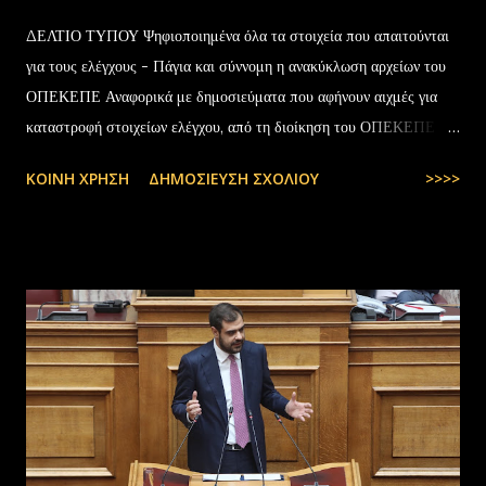
ΔΕΛΤΙΟ ΤΥΠΟΥ Ψηφιοποιημένα όλα τα στοιχεία που απαιτούνται
για τους ελέγχους - Πάγια και σύννομη η ανακύκλωση αρχείων του
ΟΠΕΚΕΠΕ Αναφορικά με δημοσιεύματα που αφήνουν αιχμές για
καταστροφή στοιχείων ελέγχου, από τη διοίκηση του ΟΠΕΚΕΠΕ
διευκρινίζονται τα εξής: Το αρχειακό υλικό του Οργανισμού που
ΚΟΙΝΉ ΧΡΉΣΗ
ΔΗΜΟΣΊΕΥΣΗ ΣΧΟΛΊΟΥ
>>>>
εστάλη προς ανακύκλωση στις 10-07-2025 στην Θεσσαλονίκη,
αφορούσε το έτος 2014 και η καταστροφή πραγματοποιήθηκε
σύμφωνα με την προβλεπόμενη διαδικασία καταστροφής αρχειακού
υλικού του ΟΠΕΚΕΠΕ, η οποία ξεκίνησε στις 30-01-2025 με την
αποστολή των Πινάκων αρχείων Καταστρεπτέων Υλικών της ΠΔ
Μακεδονίας-Θράκης και ολοκληρώθηκε με το υπ.αρ.πρωτ.
23412/02-07-2025 έγγραφο της ΑΑΔΕ και το από 10-07-2025
πρωτόκολλο παράδοσης υλικών μεταξύ της ΑΑΔΕ-Γενική Δ/νση
Τελωνείων-Τμήμα Διαχείρισης Δημόσιου Υλικού και της
συνεργαζόμενης με αυτήν εταιρείας ανακύκλωσης. Διευκρινίζεται ότι