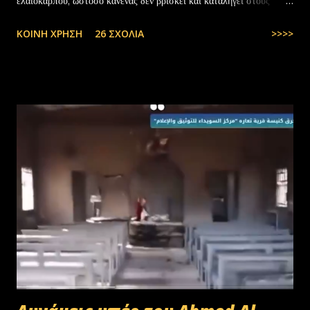
ελαιοκάρπου, ωστόσο κανένας δεν βρίσκει και καταλήγει στους
αλλοδαπούς. Το παράξενο είναι ότι ενώ έχουν έρθει τόσοι αλλοδαποί
ΚΟΙΝΉ ΧΡΉΣΗ
26 ΣΧΌΛΙΑ
>>>>
στην Ελλάδα, πάλι δεν μας φτάνουν. Στην Ελλάδα του 1.000.000
ανέργων,κανένας δεν πάει να μαζέψει ελιές. Μάλλον οι Έλληνες είναι
γεννημένοι αφεντικά...