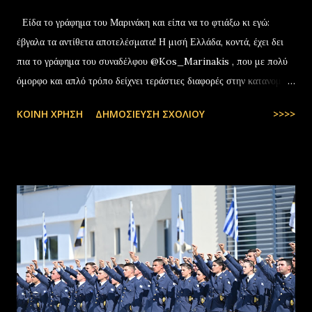
Είδα το γράφημα του Μαρινάκη και είπα να το φτιάξω κι εγώ:
έβγαλα τα αντίθετα αποτελέσματα! Η μισή Ελλάδα, κοντά, έχει δει
πια το γράφημα του συναδέλφου @Kos_Marinakis , που με πολύ
όμορφο και απλό τρόπο δείχνει τεράστιες διαφορές στην κατανομή
της αύξησης του πραγματικού… pic.twitter.com/YCAKF0fwiG
ΚΟΙΝΉ ΧΡΉΣΗ
ΔΗΜΟΣΊΕΥΣΗ ΣΧΟΛΊΟΥ
>>>>
— Stefanos Tyros (@StefanosTyros) July 11, 2025