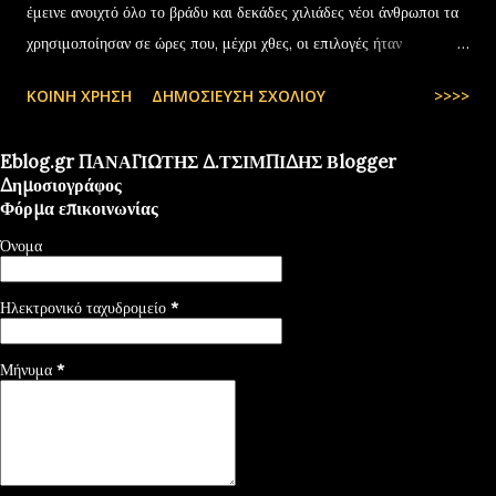
έμεινε ανοιχτό όλο το βράδυ και δεκάδες χιλιάδες νέοι άνθρωποι τα
χρησιμοποίησαν σε ώρες που, μέχρι χθες, οι επιλογές ήταν
περιορισμένες και όχι πάντα… — kyranakis (@kyranakis) July 6,
ΚΟΙΝΉ ΧΡΉΣΗ
ΔΗΜΟΣΊΕΥΣΗ ΣΧΟΛΊΟΥ
>>>>
2025
Eblog.gr ΠΑΝΑΓΙΩΤΗΣ Δ.ΤΣΙΜΠΙΔΗΣ Βlogger
Δημοσιογράφος
Φόρμα επικοινωνίας
Όνομα
Ηλεκτρονικό ταχυδρομείο
*
Μήνυμα
*