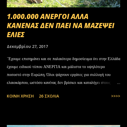
1.000.000 ΑΝΕΡΓΟΙ ΑΛΛΑ
ΚΑΝΕΝΑΣ ΔΕΝ ΠΑΕΙ ΝΑ ΜΑΖΕΨΕΙ
ΕΛΙΕΣ
Δεκεμβρίου 27, 2017
΄Έχουμε επισημάνει και σε παλαιότερο δημοσίευμα ότι στην Ελλάδα
έχουμε ειδικού τύπου ΑΝΕΡΓΙΑ και μάλιστα το υψηλότερο
ποσοστό στην Ευρώπη. Όλοι ψάχνουν εργάτες για συλλογή του
ελαιοκάρπου, ωστόσο κανένας δεν βρίσκει και καταλήγει στους
αλλοδαπούς. Το παράξενο είναι ότι ενώ έχουν έρθει τόσοι αλλοδαποί
ΚΟΙΝΉ ΧΡΉΣΗ
26 ΣΧΌΛΙΑ
>>>>
στην Ελλάδα, πάλι δεν μας φτάνουν. Στην Ελλάδα του 1.000.000
ανέργων,κανένας δεν πάει να μαζέψει ελιές. Μάλλον οι Έλληνες είναι
γεννημένοι αφεντικά...