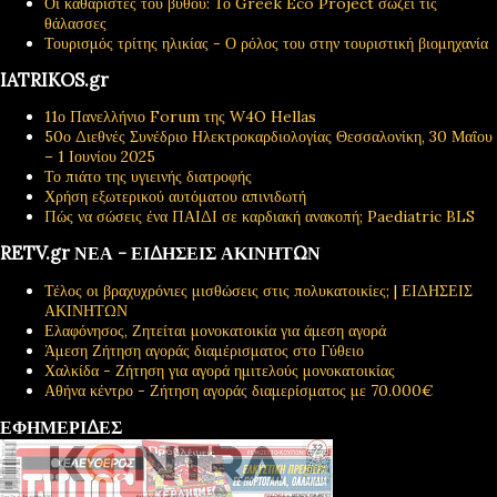
Οι καθαριστές του βυθού: Το Greek Eco Project σώζει τις
θάλασσες
Τουρισμός τρίτης ηλικίας - Ο ρόλος του στην τουριστική βιομηχανία
IATRIKOS.gr
11ο Πανελλήνιο Forum της W4O Hellas
50ο Διεθνές Συνέδριο Ηλεκτροκαρδιολογίας Θεσσαλονίκη, 30 Μαΐου
– 1 Ιουνίου 2025
Το πιάτο της υγιεινής διατροφής
Χρήση εξωτερικού αυτόματου απινιδωτή
Πώς να σώσεις ένα ΠΑΙΔΙ σε καρδιακή ανακοπή; Paediatric BLS
RETV.gr ΝΕΑ - ΕΙΔΗΣΕΙΣ ΑΚΙΝΗΤΩΝ
Τέλος οι βραχυχρόνιες μισθώσεις στις πολυκατοικίες; | ΕΙΔΗΣΕΙΣ
ΑΚΙΝΗΤΩΝ
Ελαφόνησος, Ζητείται μονοκατοικία για άμεση αγορά
Άμεση Ζήτηση αγοράς διαμέρισματος στο Γύθειο
Χαλκίδα - Ζήτηση για αγορά ημιτελούς μονοκατοικίας
Αθήνα κέντρο - Ζήτηση αγοράς διαμερίσματος με 70.000€
ΕΦΗΜΕΡΙΔΕΣ