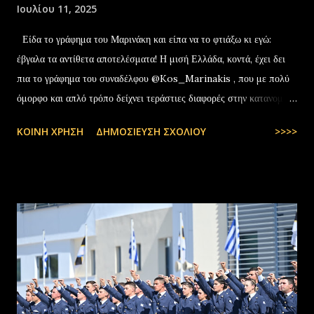
Ιουλίου 11, 2025
Είδα το γράφημα του Μαρινάκη και είπα να το φτιάξω κι εγώ:
έβγαλα τα αντίθετα αποτελέσματα! Η μισή Ελλάδα, κοντά, έχει δει
πια το γράφημα του συναδέλφου @Kos_Marinakis , που με πολύ
όμορφο και απλό τρόπο δείχνει τεράστιες διαφορές στην κατανομή
της αύξησης του πραγματικού… pic.twitter.com/YCAKF0fwiG
ΚΟΙΝΉ ΧΡΉΣΗ
ΔΗΜΟΣΊΕΥΣΗ ΣΧΟΛΊΟΥ
>>>>
— Stefanos Tyros (@StefanosTyros) July 11, 2025