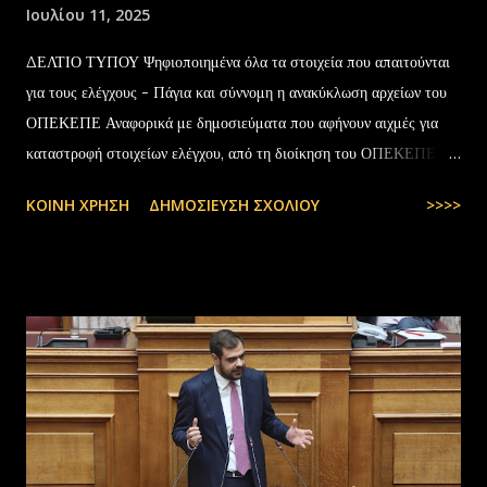
Ιουλίου 11, 2025
ΔΕΛΤΙΟ ΤΥΠΟΥ Ψηφιοποιημένα όλα τα στοιχεία που απαιτούνται
για τους ελέγχους - Πάγια και σύννομη η ανακύκλωση αρχείων του
ΟΠΕΚΕΠΕ Αναφορικά με δημοσιεύματα που αφήνουν αιχμές για
καταστροφή στοιχείων ελέγχου, από τη διοίκηση του ΟΠΕΚΕΠΕ
διευκρινίζονται τα εξής: Το αρχειακό υλικό του Οργανισμού που
ΚΟΙΝΉ ΧΡΉΣΗ
ΔΗΜΟΣΊΕΥΣΗ ΣΧΟΛΊΟΥ
>>>>
εστάλη προς ανακύκλωση στις 10-07-2025 στην Θεσσαλονίκη,
αφορούσε το έτος 2014 και η καταστροφή πραγματοποιήθηκε
σύμφωνα με την προβλεπόμενη διαδικασία καταστροφής αρχειακού
υλικού του ΟΠΕΚΕΠΕ, η οποία ξεκίνησε στις 30-01-2025 με την
αποστολή των Πινάκων αρχείων Καταστρεπτέων Υλικών της ΠΔ
Μακεδονίας-Θράκης και ολοκληρώθηκε με το υπ.αρ.πρωτ.
23412/02-07-2025 έγγραφο της ΑΑΔΕ και το από 10-07-2025
πρωτόκολλο παράδοσης υλικών μεταξύ της ΑΑΔΕ-Γενική Δ/νση
Τελωνείων-Τμήμα Διαχείρισης Δημόσιου Υλικού και της