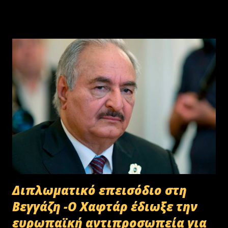
(@NikosDendias) July 8, 2025
Διπλωματικό επεισόδιο στη
Βεγγάζη -Ο Χαφτάρ έδιωξε την
ευρωπαϊκή αντιπροσωπεία για