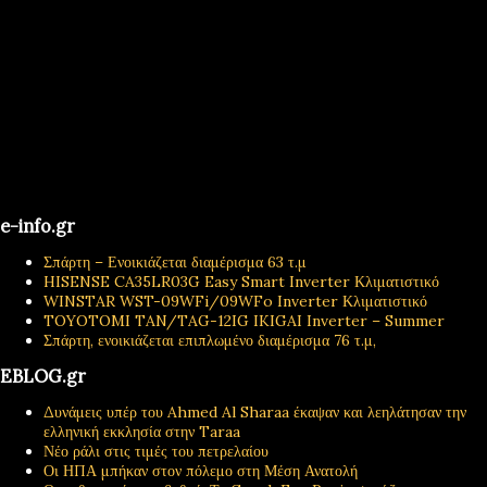
e-info.gr
Σπάρτη – Ενοικιάζεται διαμέρισμα 63 τ.μ
HISENSE CA35LR03G Easy Smart Inverter Κλιματιστικό
WINSTAR WST-09WFi/09WFo Inverter Κλιματιστικό
TOYOTOMI TAN/TAG-12IG IKIGAI Inverter – Summer
Σπάρτη, ενοικιάζεται επιπλωμένο διαμέρισμα 76 τ.μ,
EBLOG.gr
Δυνάμεις υπέρ του Ahmed Al Sharaa έκαψαν και λεηλάτησαν την
ελληνική εκκλησία στην Taraa
Νέο ράλι στις τιμές του πετρελαίου
Οι ΗΠΑ μπήκαν στον πόλεμο στη Μέση Ανατολή