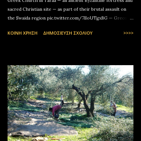
Greek Church in Taraa — an ancient Byzantine fortress and
sacred Christian site — as part of their brutal assault on
the Swaida region pic.twitter.com/7lIoUTgxBG — Greco-
Levantines World Wide (@GrecoLevantines) August 4, 2025
ΚΟΙΝΉ ΧΡΉΣΗ
ΔΗΜΟΣΊΕΥΣΗ ΣΧΟΛΊΟΥ
>>>>