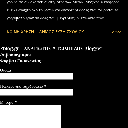
χρόνια, το σύνολο του συστήματος των Μέσων Μαζικής Μεταφοράς
έμεινε ανοιχτό όλο το βράδυ και δεκάδες χιλιάδες νέοι άνθρωποι τα
χρησιμοποίησαν σε ώρες που, μέχρι χθες, οι επιλογές ήταν
περιορισμένες και όχι πάντα… — kyranakis (@kyranakis) July 6,
ΚΟΙΝΉ ΧΡΉΣΗ
ΔΗΜΟΣΊΕΥΣΗ ΣΧΟΛΊΟΥ
>>>>
2025
Eblog.gr ΠΑΝΑΓΙΩΤΗΣ Δ.ΤΣΙΜΠΙΔΗΣ Βlogger
Δημοσιογράφος
Φόρμα επικοινωνίας
Όνομα
Ηλεκτρονικό ταχυδρομείο
*
Μήνυμα
*