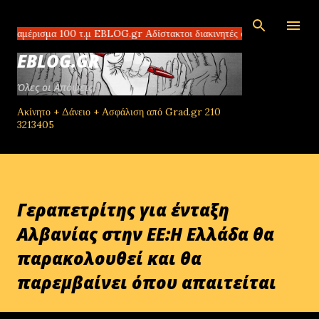
Μετάβαση στο κύριο περιεχόμενο
σμα 100 τ.μ EBLOG.gr Αδίστακτοι διακινητές στο Τομπρούκ της Λιβύης π
EBLOG.GR
Όλες οι Απόψεις!
Ακίνητο + Δάνειο + Ασφάλιση από Grad.gr 210
3213405
Γεραπετρίτης για ένταξη
Αλβανίας στην ΕΕ:Η Ελλάδα θα
παρακολουθεί και θα
παρεμβαίνει όπου απαιτείται