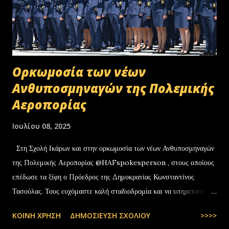
Oρκωμοσία των νέων
Ανθυποσμηναγών της Πολεμικής
Αεροπορίας
Ιουλίου 08, 2025
Στη Σχολή Ικάρων και στην ορκωμοσία των νέων Ανθυποσμηναγών
της Πολεμικής Αεροπορίας @HAFspokesperson , στους οποίους
επέδωσε τα ξίφη ο Πρόεδρος της Δημοκρατίας Κωνσταντίνος
Τασούλας. Τους ευχόμαστε καλή σταδιοδρομία και να υπηρετούν με
υπερηφάνεια την Πατρίδα. #ΠολεμικήΑεροπορία …
ΚΟΙΝΉ ΧΡΉΣΗ
ΔΗΜΟΣΊΕΥΣΗ ΣΧΟΛΊΟΥ
>>>>
pic.twitter.com/t6bNFBH5Ce — Nikos Dendias