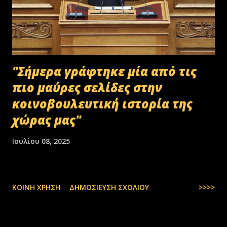
συνεργαζόμενης με αυτήν εταιρείας ανακύκλωσης. Διευκρινίζεται ότι
στο αρχείο αυτό δεν συμπεριλαμβάνονταν αρχειακό υλικό που είχε
κοινοποιηθεί ότι ελέγχεται και στο ψηφιακό αρχείο του ΟΠΕΚΕΠ...
"Σήμερα γράφτηκε μία από τις
πιο μαύρες σελίδες στην
κοινοβουλευτική ιστορία της
χώρας μας"
Ιουλίου 08, 2025
ΚΟΙΝΉ ΧΡΉΣΗ
ΔΗΜΟΣΊΕΥΣΗ ΣΧΟΛΊΟΥ
>>>>