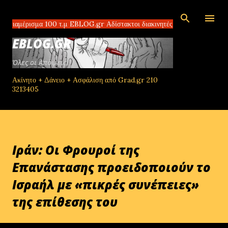
Μετάβαση στο κύριο περιεχόμενο
σμα 100 τ.μ EBLOG.gr Αδίστακτοι διακινητές στο Τομπρούκ της Λιβύης 
EBLOG.GR
Όλες οι Απόψεις!
Ακίνητο + Δάνειο + Ασφάλιση από Grad.gr 210
3213405
Ιράν: Οι Φρουροί της
Επανάστασης προειδοποιούν το
Ισραήλ με «πικρές συνέπειες»
της επίθεσης του