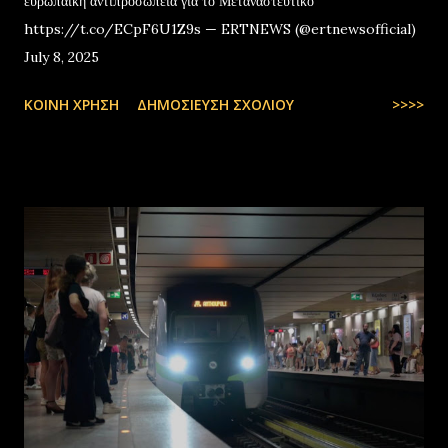
ευρωπαϊκή αντιπροσωπεία για το Μεταναστευτικό
https://t.co/ECpF6U1Z9s — ERTNEWS (@ertnewsofficial)
July 8, 2025
ΚΟΙΝΉ ΧΡΉΣΗ
ΔΗΜΟΣΊΕΥΣΗ ΣΧΟΛΊΟΥ
>>>>