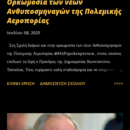
Oρκωμοσία των νέων
Ανθυποσμηναγών της Πολεμικής
Αεροπορίας
Ιουλίου 08, 2025
Στη Σχολή Ικάρων και στην ορκωμοσία των νέων Ανθυποσμηναγών
της Πολεμικής Αεροπορίας @HAFspokesperson , στους οποίους
επέδωσε τα ξίφη ο Πρόεδρος της Δημοκρατίας Κωνσταντίνος
Τασούλας. Τους ευχόμαστε καλή σταδιοδρομία και να υπηρετούν με
υπερηφάνεια την Πατρίδα. #ΠολεμικήΑεροπορία …
ΚΟΙΝΉ ΧΡΉΣΗ
ΔΗΜΟΣΊΕΥΣΗ ΣΧΟΛΊΟΥ
>>>>
pic.twitter.com/t6bNFBH5Ce — Nikos Dendias
(@NikosDendias) July 8, 2025