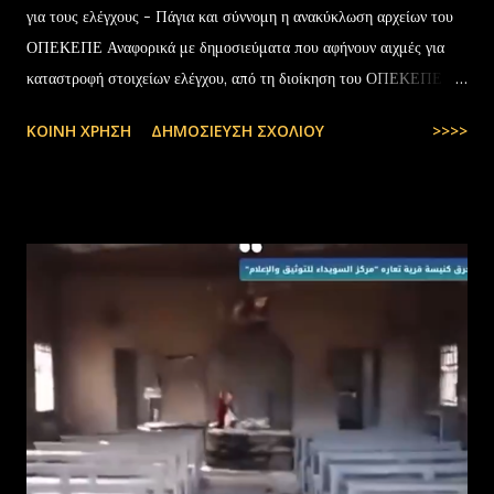
για τους ελέγχους - Πάγια και σύννομη η ανακύκλωση αρχείων του
ΟΠΕΚΕΠΕ Αναφορικά με δημοσιεύματα που αφήνουν αιχμές για
καταστροφή στοιχείων ελέγχου, από τη διοίκηση του ΟΠΕΚΕΠΕ
διευκρινίζονται τα εξής: Το αρχειακό υλικό του Οργανισμού που
ΚΟΙΝΉ ΧΡΉΣΗ
ΔΗΜΟΣΊΕΥΣΗ ΣΧΟΛΊΟΥ
>>>>
εστάλη προς ανακύκλωση στις 10-07-2025 στην Θεσσαλονίκη,
αφορούσε το έτος 2014 και η καταστροφή πραγματοποιήθηκε
σύμφωνα με την προβλεπόμενη διαδικασία καταστροφής αρχειακού
υλικού του ΟΠΕΚΕΠΕ, η οποία ξεκίνησε στις 30-01-2025 με την
αποστολή των Πινάκων αρχείων Καταστρεπτέων Υλικών της ΠΔ
Μακεδονίας-Θράκης και ολοκληρώθηκε με το υπ.αρ.πρωτ.
23412/02-07-2025 έγγραφο της ΑΑΔΕ και το από 10-07-2025
πρωτόκολλο παράδοσης υλικών μεταξύ της ΑΑΔΕ-Γενική Δ/νση
Τελωνείων-Τμήμα Διαχείρισης Δημόσιου Υλικού και της
συνεργαζόμενης με αυτήν εταιρείας ανακύκλωσης. Διευκρινίζεται ότι
στο αρχείο αυτό δεν συμπεριλαμβάνονταν αρχειακό υλικό που είχε
κοινοποιηθεί ότι ελέγχεται και στο ψηφιακό αρχείο του ΟΠΕΚΕΠ...