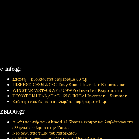
e-info.gr
Σπάρτη – Ενοικιάζεται διαμέρισμα 63 τ.μ
HISENSE CA35LR03G Easy Smart Inverter Κλιματιστικό
WINSTAR WST-09WFi/09WFo Inverter Κλιματιστικό
TOYOTOMI TAN/TAG-12IG IKIGAI Inverter – Summer
Σπάρτη, ενοικιάζεται επιπλωμένο διαμέρισμα 76 τ.μ,
EBLOG.gr
Δυνάμεις υπέρ του Ahmed Al Sharaa έκαψαν και λεηλάτησαν την
ελληνική εκκλησία στην Taraa
Νέο ράλι στις τιμές του πετρελαίου
Οι ΗΠΑ μπήκαν στον πόλεμο στη Μέση Ανατολή