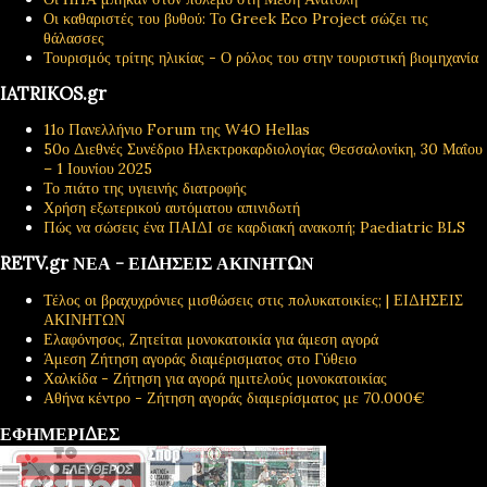
Οι καθαριστές του βυθού: Το Greek Eco Project σώζει τις
θάλασσες
Τουρισμός τρίτης ηλικίας - Ο ρόλος του στην τουριστική βιομηχανία
IATRIKOS.gr
11ο Πανελλήνιο Forum της W4O Hellas
50ο Διεθνές Συνέδριο Ηλεκτροκαρδιολογίας Θεσσαλονίκη, 30 Μαΐου
– 1 Ιουνίου 2025
Το πιάτο της υγιεινής διατροφής
Χρήση εξωτερικού αυτόματου απινιδωτή
Πώς να σώσεις ένα ΠΑΙΔΙ σε καρδιακή ανακοπή; Paediatric BLS
RETV.gr ΝΕΑ - ΕΙΔΗΣΕΙΣ ΑΚΙΝΗΤΩΝ
Τέλος οι βραχυχρόνιες μισθώσεις στις πολυκατοικίες; | ΕΙΔΗΣΕΙΣ
ΑΚΙΝΗΤΩΝ
Ελαφόνησος, Ζητείται μονοκατοικία για άμεση αγορά
Άμεση Ζήτηση αγοράς διαμέρισματος στο Γύθειο
Χαλκίδα - Ζήτηση για αγορά ημιτελούς μονοκατοικίας
Αθήνα κέντρο - Ζήτηση αγοράς διαμερίσματος με 70.000€
ΕΦΗΜΕΡΙΔΕΣ