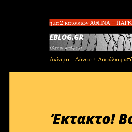
πωλείται συγκρότημα 2 κατοικιών ΑΘΗΝΑ – ΠΑΓΚΡΑΤΙ 
EBLOG.GR
Όλες οι Απόψεις!
Ακίνητο + Δάνειο + Ασφάλιση απ
Έκτακτο! Β