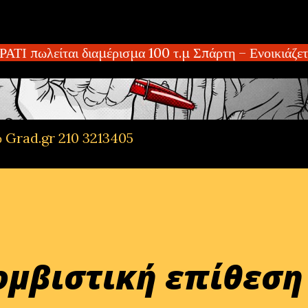
Μετάβαση στο κύριο περιεχόμενο
πωλείται διαμέρισμα 100 τ.μ Σπάρτη – Ενοικιάζεται
ό Grad.gr 210 3213405
ομβιστική επίθεση