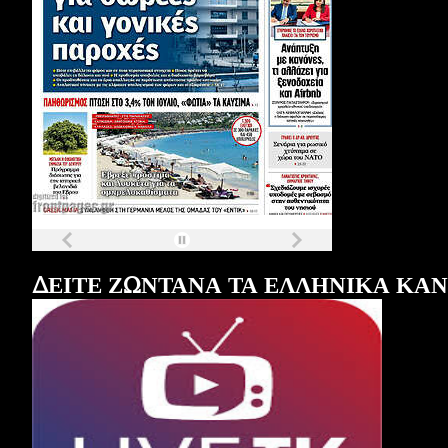
Τα
πρωτοσέλιδα
των
εφημερίδων
ΔΕΙΤΕ ΖΩΝΤΑΝΑ ΤΑ ΕΛΛΗΝΙΚΑ ΚΑ