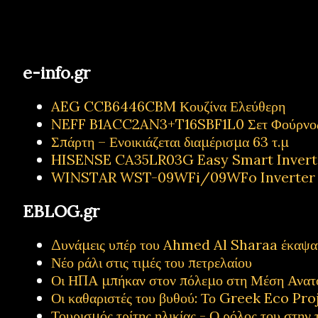
e-info.gr
AEG CCB6446CBM Κουζίνα Ελεύθερη
NEFF B1ACC2AN3+T16SBF1L0 Σετ Φούρνος
Σπάρτη – Ενοικιάζεται διαμέρισμα 63 τ.μ
HISENSE CA35LR03G Easy Smart Inverter
WINSTAR WST-09WFi/09WFo Inverter Κ
EBLOG.gr
Δυνάμεις υπέρ του Ahmed Al Sharaa έκαψαν 
Νέο ράλι στις τιμές του πετρελαίου
Οι ΗΠΑ μπήκαν στον πόλεμο στη Μέση Ανατ
Οι καθαριστές του βυθού: Το Greek Eco Proj
Τουρισμός τρίτης ηλικίας - Ο ρόλος του στην 