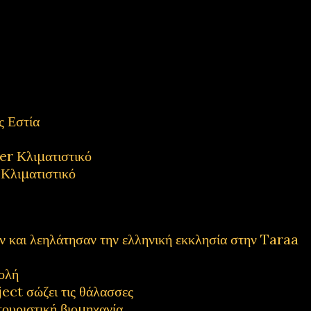
 Εστία
 Κλιματιστικό
λιματιστικό
και λεηλάτησαν την ελληνική εκκλησία στην Taraa
ολή
ect σώζει τις θάλασσες
τουριστική βιομηχανία