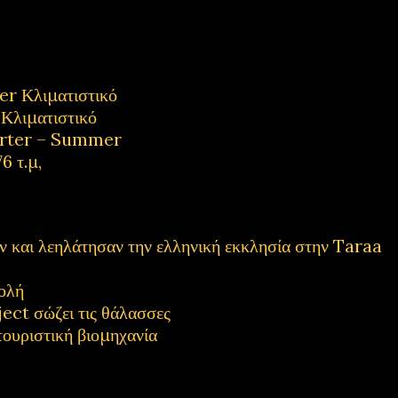
 Κλιματιστικό
λιματιστικό
rter – Summer
6 τ.μ,
και λεηλάτησαν την ελληνική εκκλησία στην Taraa
ολή
ect σώζει τις θάλασσες
τουριστική βιομηχανία