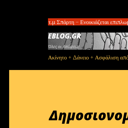
διαμέρισμα 100 τ.μ Σπάρτη – Ενοικιάζεται επιπλωμέ
EBLOG.GR
Όλες οι Απόψεις!
Ακίνητο + Δάνειο + Ασφάλιση απ
Δημοσιονο