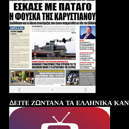
Τα
πρωτοσέλιδα
των
εφημερίδων
ΔΕΙΤΕ ΖΩΝΤΑΝΑ ΤΑ ΕΛΛΗΝΙΚΑ ΚΑ