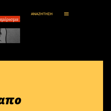
ΑΝΑΖΉΤΗΣΗ
έρισμα 100 τ.μ EBLOG.gr Αδίστακτοι διακινητές στο
 απο