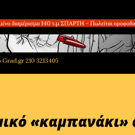
Μετάβαση στο κύριο περιεχόμενο
νο διαμέρισμα 140 τ.μ ΣΠΑΡΤΗ – Πωλείται οροφοδιαμ
ό Grad.gr 210 3213405
μικό «καμπανάκι»