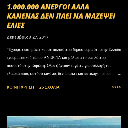
1.000.000 ΑΝΕΡΓΟΙ ΑΛΛΑ
ΚΑΝΕΝΑΣ ΔΕΝ ΠΑΕΙ ΝΑ ΜΑΖΕΨΕΙ
ΕΛΙΕΣ
Δεκεμβρίου 27, 2017
΄Έχουμε επισημάνει και σε παλαιότερο δημοσίευμα ότι στην Ελλάδα
έχουμε ειδικού τύπου ΑΝΕΡΓΙΑ και μάλιστα το υψηλότερο
ποσοστό στην Ευρώπη. Όλοι ψάχνουν εργάτες για συλλογή του
ελαιοκάρπου, ωστόσο κανένας δεν βρίσκει και καταλήγει στους
αλλοδαπούς. Το παράξενο είναι ότι ενώ έχουν έρθει τόσοι αλλοδαποί
ΚΟΙΝΉ ΧΡΉΣΗ
26 ΣΧΌΛΙΑ
>>>>
στην Ελλάδα, πάλι δεν μας φτάνουν. Στην Ελλάδα του 1.000.000
ανέργων,κανένας δεν πάει να μαζέψει ελιές. Μάλλον οι Έλληνες είναι
γεννημένοι αφεντικά...