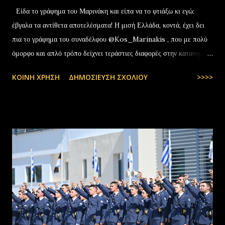
Είδα το γράφημα του Μαρινάκη και είπα να το φτιάξω κι εγώ:
έβγαλα τα αντίθετα αποτελέσματα! Η μισή Ελλάδα, κοντά, έχει δει
πια το γράφημα του συναδέλφου @Kos_Marinakis , που με πολύ
όμορφο και απλό τρόπο δείχνει τεράστιες διαφορές στην κατανομή
της αύξησης του πραγματικού… pic.twitter.com/YCAKF0fwiG
ΚΟΙΝΉ ΧΡΉΣΗ
ΔΗΜΟΣΊΕΥΣΗ ΣΧΟΛΊΟΥ
>>>>
— Stefanos Tyros (@StefanosTyros) July 11, 2025