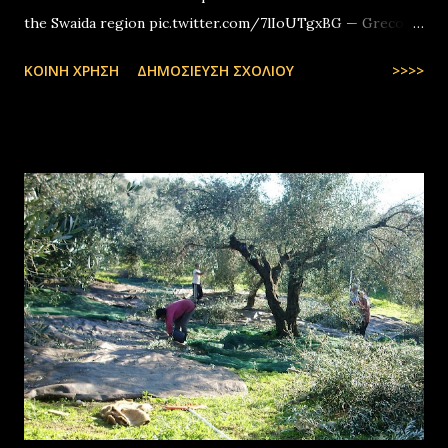
the Swaida region pic.twitter.com/7lIoUTgxBG — Greco-
Levantines World Wide (@GrecoLevantines) August 4, 2025
ΚΟΙΝΉ ΧΡΉΣΗ
ΔΗΜΟΣΊΕΥΣΗ ΣΧΟΛΊΟΥ
>>>>