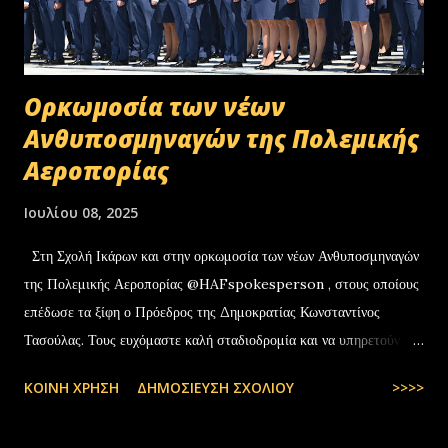
Oρκωμοσία των νέων
Ανθυποσμηναγών της Πολεμικής
Αεροπορίας
Ιουλίου 08, 2025
Στη Σχολή Ικάρων και στην ορκωμοσία των νέων Ανθυποσμηναγών
της Πολεμικής Αεροπορίας @HAFspokesperson , στους οποίους
επέδωσε τα ξίφη ο Πρόεδρος της Δημοκρατίας Κωνσταντίνος
Τασούλας. Τους ευχόμαστε καλή σταδιοδρομία και να υπηρετούν με
υπερηφάνεια την Πατρίδα. #ΠολεμικήΑεροπορία …
ΚΟΙΝΉ ΧΡΉΣΗ
ΔΗΜΟΣΊΕΥΣΗ ΣΧΟΛΊΟΥ
>>>>
pic.twitter.com/t6bNFBH5Ce — Nikos Dendias
(@NikosDendias) July 8, 2025