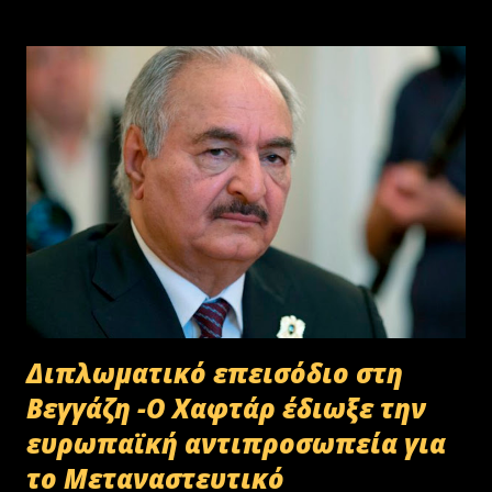
Διπλωματικό επεισόδιο στη
Βεγγάζη -Ο Χαφτάρ έδιωξε την
ευρωπαϊκή αντιπροσωπεία για
το Μεταναστευτικό