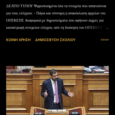
ΔΕΛΤΙΟ ΤΥΠΟΥ Ψηφιοποιημένα όλα τα στοιχεία που απαιτούνται
για τους ελέγχους - Πάγια και σύννομη η ανακύκλωση αρχείων του
ΟΠΕΚΕΠΕ Αναφορικά με δημοσιεύματα που αφήνουν αιχμές για
καταστροφή στοιχείων ελέγχου, από τη διοίκηση του ΟΠΕΚΕΠΕ
διευκρινίζονται τα εξής: Το αρχειακό υλικό του Οργανισμού που
ΚΟΙΝΉ ΧΡΉΣΗ
ΔΗΜΟΣΊΕΥΣΗ ΣΧΟΛΊΟΥ
>>>>
εστάλη προς ανακύκλωση στις 10-07-2025 στην Θεσσαλονίκη,
αφορούσε το έτος 2014 και η καταστροφή πραγματοποιήθηκε
σύμφωνα με την προβλεπόμενη διαδικασία καταστροφής αρχειακού
υλικού του ΟΠΕΚΕΠΕ, η οποία ξεκίνησε στις 30-01-2025 με την
αποστολή των Πινάκων αρχείων Καταστρεπτέων Υλικών της ΠΔ
Μακεδονίας-Θράκης και ολοκληρώθηκε με το υπ.αρ.πρωτ.
23412/02-07-2025 έγγραφο της ΑΑΔΕ και το από 10-07-2025
πρωτόκολλο παράδοσης υλικών μεταξύ της ΑΑΔΕ-Γενική Δ/νση
Τελωνείων-Τμήμα Διαχείρισης Δημόσιου Υλικού και της
συνεργαζόμενης με αυτήν εταιρείας ανακύκλωσης. Διευκρινίζεται ότι
στο αρχείο αυτό δεν συμπεριλαμβάνονταν αρχειακό υλικό που είχε