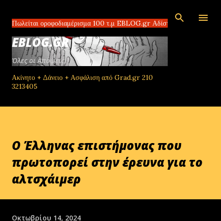
Μετάβαση στο κύριο περιεχόμενο
αι οροφοδιαμέρισμα 100 τ.μ EBLOG.gr Αδίστακτοι διακινητές στο Τομπρο
EBLOG.GR
Όλες οι Απόψεις!
Ακίνητο + Δάνειο + Ασφάλιση από Grad.gr 210
3213405
Ο Έλληνας επιστήμονας που
πρωτοπορεί στην έρευνα για το
αλτσχάιμερ
Οκτωβρίου 14, 2024