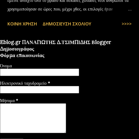
έμεινε ανοιχτό όλο το βράδυ και δεκάδες χιλιάδες νέοι άνθρωποι τα
χρησιμοποίησαν σε ώρες που, μέχρι χθες, οι επιλογές ήταν
περιορισμένες και όχι πάντα… — kyranakis (@kyranakis) July 6,
ΚΟΙΝΉ ΧΡΉΣΗ
ΔΗΜΟΣΊΕΥΣΗ ΣΧΟΛΊΟΥ
>>>>
2025
Eblog.gr ΠΑΝΑΓΙΩΤΗΣ Δ.ΤΣΙΜΠΙΔΗΣ Βlogger
Δημοσιογράφος
Φόρμα επικοινωνίας
Όνομα
Ηλεκτρονικό ταχυδρομείο
*
Μήνυμα
*