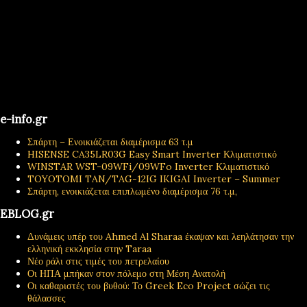
e-info.gr
Σπάρτη – Ενοικιάζεται διαμέρισμα 63 τ.μ
HISENSE CA35LR03G Easy Smart Inverter Κλιματιστικό
WINSTAR WST-09WFi/09WFo Inverter Κλιματιστικό
TOYOTOMI TAN/TAG-12IG IKIGAI Inverter – Summer
Σπάρτη, ενοικιάζεται επιπλωμένο διαμέρισμα 76 τ.μ,
EBLOG.gr
Δυνάμεις υπέρ του Ahmed Al Sharaa έκαψαν και λεηλάτησαν την
ελληνική εκκλησία στην Taraa
Νέο ράλι στις τιμές του πετρελαίου
Οι ΗΠΑ μπήκαν στον πόλεμο στη Μέση Ανατολή
Οι καθαριστές του βυθού: Το Greek Eco Project σώζει τις
θάλασσες