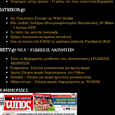
Τουρισμός τρίτης ηλικίας - Ο ρόλος του στην τουριστική βιομηχανία
IATRIKOS.gr
11ο Πανελλήνιο Forum της W4O Hellas
50ο Διεθνές Συνέδριο Ηλεκτροκαρδιολογίας Θεσσαλονίκη, 30 Μαΐου
– 1 Ιουνίου 2025
Το πιάτο της υγιεινής διατροφής
Χρήση εξωτερικού αυτόματου απινιδωτή
Πώς να σώσεις ένα ΠΑΙΔΙ σε καρδιακή ανακοπή; Paediatric BLS
RETV.gr ΝΕΑ - ΕΙΔΗΣΕΙΣ ΑΚΙΝΗΤΩΝ
Τέλος οι βραχυχρόνιες μισθώσεις στις πολυκατοικίες; | ΕΙΔΗΣΕΙΣ
ΑΚΙΝΗΤΩΝ
Ελαφόνησος, Ζητείται μονοκατοικία για άμεση αγορά
Άμεση Ζήτηση αγοράς διαμέρισματος στο Γύθειο
Χαλκίδα - Ζήτηση για αγορά ημιτελούς μονοκατοικίας
Αθήνα κέντρο - Ζήτηση αγοράς διαμερίσματος με 70.000€
ΕΦΗΜΕΡΙΔΕΣ