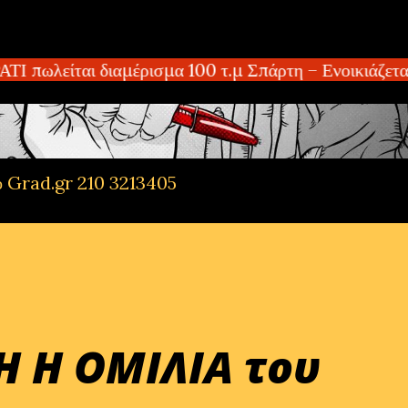
Μετάβαση στο κύριο περιεχόμενο
ωλείται διαμέρισμα 100 τ.μ Σπάρτη – Ενοικιάζεται 
ό Grad.gr 210 3213405
Η Η ΟΜΙΛΙΑ του