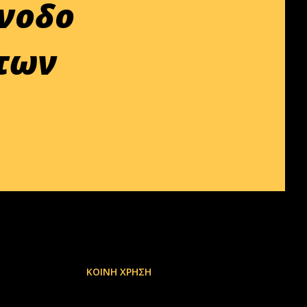
νοδο
 των
ΚΟΙΝΉ ΧΡΉΣΗ