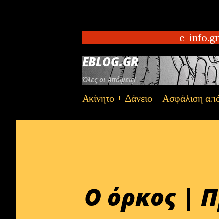
e-info.gr Αθήνα
EBLOG.GR
Όλες οι Απόψεις!
Ακίνητο + Δάνειο + Ασφάλιση απ
Ο όρκος | 