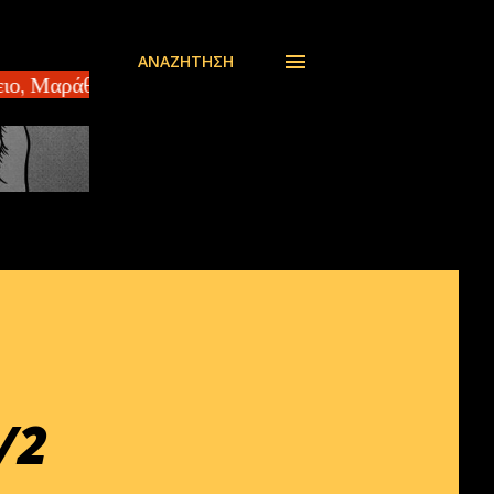
ΑΝΑΖΉΤΗΣΗ
 Μαράθεα – πωλείται συγκρότημα 2 κατοικιών ΑΘΗΝΑ 
/2