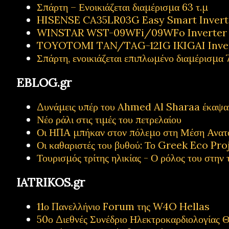
Σπάρτη – Ενοικιάζεται διαμέρισμα 63 τ.μ
HISENSE CA35LR03G Easy Smart Inverter
WINSTAR WST-09WFi/09WFo Inverter Κ
TOYOTOMI TAN/TAG-12IG IKIGAI Inve
Σπάρτη, ενοικιάζεται επιπλωμένο διαμέρισμα 7
EBLOG.gr
Δυνάμεις υπέρ του Ahmed Al Sharaa έκαψαν 
Νέο ράλι στις τιμές του πετρελαίου
Οι ΗΠΑ μπήκαν στον πόλεμο στη Μέση Ανατ
Οι καθαριστές του βυθού: Το Greek Eco Proj
Τουρισμός τρίτης ηλικίας - Ο ρόλος του στην 
IATRIKOS.gr
11ο Πανελλήνιο Forum της W4O Hellas
50ο Διεθνές Συνέδριο Ηλεκτροκαρδιολογίας Θ