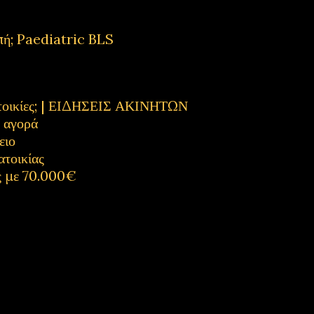
πή; Paediatric BLS
κατοικίες; | ΕΙΔΗΣΕΙΣ ΑΚΙΝΗΤΩΝ
η αγορά
ειο
ατοικίας
ς με 70.000€