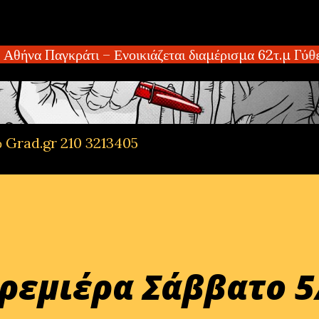
Μετάβαση στο κύριο περιεχόμενο
 Παγκράτι – Ενοικιάζεται διαμέρισμα 62τ.μ Γύθειο,
ό Grad.gr 210 3213405
Πρεμιέρα Σάββατο 5