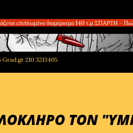
Μετάβαση στο κύριο περιεχόμενο
εται επιπλωμένο διαμέρισμα 140 τ.μ ΣΠΑΡΤΗ – Πωλεί
ό Grad.gr 210 3213405
ΟΛΟΚΛΗΡΟ ΤΟΝ "Υ