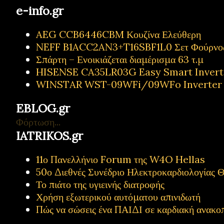
e-info.gr
AEG CCB6446CBM Κουζίνα Ελεύθερη
NEFF B1ACC2AN3+T16SBF1L0 Σετ Φούρνος
Σπάρτη – Ενοικιάζεται διαμέρισμα 63 τ.μ
HISENSE CA35LR03G Easy Smart Inverter
WINSTAR WST-09WFi/09WFo Inverter Κ
EBLOG.gr
Φόρτωση...
IATRIKOS.gr
11ο Πανελλήνιο Forum της W4O Hellas
50ο Διεθνές Συνέδριο Ηλεκτροκαρδιολογίας Θ
Το πιάτο της υγιεινής διατροφής
Χρήση εξωτερικού αυτόματου απινιδωτή
Πώς να σώσεις ένα ΠΑΙΔΙ σε καρδιακή ανακο