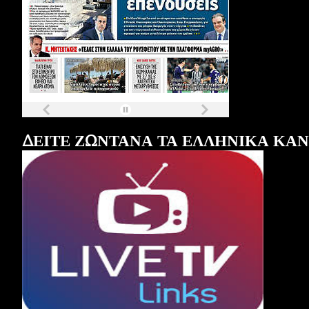
Τα
πρωτοσέλιδα
των
εφημερίδων
ΔΕΙΤΕ ΖΩΝΤΑΝΑ ΤΑ ΕΛΛΗΝΙΚΑ ΚΑ