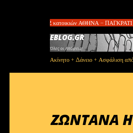
ται συγκρότημα 2 κατοικιών ΑΘΗΝΑ – ΠΑΓΚΡΑΤΙ πωλεί
EBLOG.GR
Όλες οι Απόψεις!
Ακίνητο + Δάνειο + Ασφάλιση απ
ΖΩΝΤΑΝΑ Η