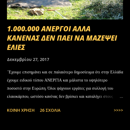
1.000.000 ΑΝΕΡΓΟΙ ΑΛΛΑ
ΚΑΝΕΝΑΣ ΔΕΝ ΠΑΕΙ ΝΑ ΜΑΖΕΨΕΙ
ΕΛΙΕΣ
Δεκεμβρίου 27, 2017
΄Έχουμε επισημάνει και σε παλαιότερο δημοσίευμα ότι στην Ελλάδα
έχουμε ειδικού τύπου ΑΝΕΡΓΙΑ και μάλιστα το υψηλότερο
ποσοστό στην Ευρώπη. Όλοι ψάχνουν εργάτες για συλλογή του
ελαιοκάρπου, ωστόσο κανένας δεν βρίσκει και καταλήγει στους
αλλοδαπούς. Το παράξενο είναι ότι ενώ έχουν έρθει τόσοι αλλοδαποί
ΚΟΙΝΉ ΧΡΉΣΗ
26 ΣΧΌΛΙΑ
>>>>
στην Ελλάδα, πάλι δεν μας φτάνουν. Στην Ελλάδα του 1.000.000
ανέργων,κανένας δεν πάει να μαζέψει ελιές. Μάλλον οι Έλληνες είναι
γεννημένοι αφεντικά...