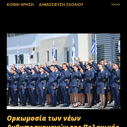
ΚΟΙΝΉ ΧΡΉΣΗ
ΔΗΜΟΣΊΕΥΣΗ ΣΧΟΛΊΟΥ
>>>>
Oρκωμοσία των νέων