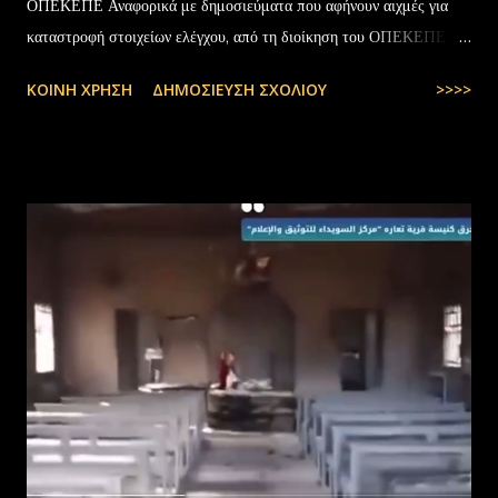
ΟΠΕΚΕΠΕ Αναφορικά με δημοσιεύματα που αφήνουν αιχμές για
καταστροφή στοιχείων ελέγχου, από τη διοίκηση του ΟΠΕΚΕΠΕ
διευκρινίζονται τα εξής: Το αρχειακό υλικό του Οργανισμού που
ΚΟΙΝΉ ΧΡΉΣΗ
ΔΗΜΟΣΊΕΥΣΗ ΣΧΟΛΊΟΥ
>>>>
εστάλη προς ανακύκλωση στις 10-07-2025 στην Θεσσαλονίκη,
αφορούσε το έτος 2014 και η καταστροφή πραγματοποιήθηκε
σύμφωνα με την προβλεπόμενη διαδικασία καταστροφής αρχειακού
υλικού του ΟΠΕΚΕΠΕ, η οποία ξεκίνησε στις 30-01-2025 με την
αποστολή των Πινάκων αρχείων Καταστρεπτέων Υλικών της ΠΔ
Μακεδονίας-Θράκης και ολοκληρώθηκε με το υπ.αρ.πρωτ.
23412/02-07-2025 έγγραφο της ΑΑΔΕ και το από 10-07-2025
πρωτόκολλο παράδοσης υλικών μεταξύ της ΑΑΔΕ-Γενική Δ/νση
Τελωνείων-Τμήμα Διαχείρισης Δημόσιου Υλικού και της
συνεργαζόμενης με αυτήν εταιρείας ανακύκλωσης. Διευκρινίζεται ότι
στο αρχείο αυτό δεν συμπεριλαμβάνονταν αρχειακό υλικό που είχε
κοινοποιηθεί ότι ελέγχεται και στο ψηφιακό αρχείο του ΟΠΕΚΕΠ...