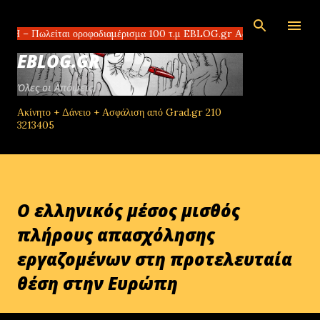
Μετάβαση στο κύριο περιεχόμενο
λείται οροφοδιαμέρισμα 100 τ.μ EBLOG.gr Αδίστακτοι διακινητές στο Το
EBLOG.GR
Όλες οι Απόψεις!
Ακίνητο + Δάνειο + Ασφάλιση από Grad.gr 210
3213405
Ο ελληνικός μέσος μισθός
πλήρους απασχόλησης
εργαζομένων στη προτελευταία
θέση στην Ευρώπη