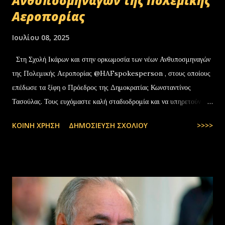
Ανθυποσμηναγών της Πολεμικής
Αεροπορίας
Ιουλίου 08, 2025
Στη Σχολή Ικάρων και στην ορκωμοσία των νέων Ανθυποσμηναγών
της Πολεμικής Αεροπορίας @HAFspokesperson , στους οποίους
επέδωσε τα ξίφη ο Πρόεδρος της Δημοκρατίας Κωνσταντίνος
Τασούλας. Τους ευχόμαστε καλή σταδιοδρομία και να υπηρετούν με
υπερηφάνεια την Πατρίδα. #ΠολεμικήΑεροπορία …
ΚΟΙΝΉ ΧΡΉΣΗ
ΔΗΜΟΣΊΕΥΣΗ ΣΧΟΛΊΟΥ
>>>>
pic.twitter.com/t6bNFBH5Ce — Nikos Dendias
(@NikosDendias) July 8, 2025